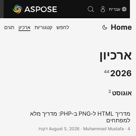
עִברִית
T
o
Home
לחפש
קטגוריות
ארכיון
תגים
g
g
l
ארכיון
e
n
a
2026
44
v
i
2
אוגוסט
g
a
t
מדריך HTML ל‑PNG ב‑PHP: מדריך מלא
למפתחים
i
· Muhammad Mustafa · 4 דקות
August 5, 2026
o