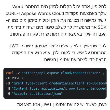
לחלופין, אתה יכול בקלות לסמן מים במסמכי Word
שלך באמצעות פקודות Aspose.Words Cloud ו-cURL.
גישה גמישה זו מציעה את אותן יכולות סימון מים כמו ה-
SDK אך מאפשרת לך לשלב סימון מים ישירות בזרימת
העבודה שלך באמצעות הוראות שורת פקודה פשוטות.
לפני שנמשיך הלאה, עלינו ליצור אסימון גישה ל-JWT
המבוסס על אישורי לקוח. לכן, אנא בצע את הפקודה
הבאה כדי ליצור את אסימון הגישה.
curl
 -v 
"https://api.aspose.cloud/connect/token"
 \

-X POST \

-d 
"grant_type=client_credentials&client_id=88d1cda
-H 
"Content-Type: application/x-www-form-urlencoded
-H 
"Accept: application/json"
כעת, כאשר יש לנו את אסימון JWT, אנא בצע את