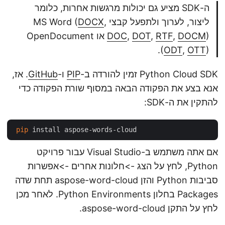
ה-SDK מציע גם יכולות מרגשות אחרות, כלומר
ליצור, לערוך ולתפעל קבצי MS Word (
,
DOCX
DOCM
,
RTF
,
DOT
,
DOC
) או OpenDocument
(
ODT
,
OTT
).
Python Cloud SDK זמין להורדה ב-
PIP
ו-
GitHub
. אז,
אנא בצע את הפקודה הבאה במסוף שורת הפקודה כדי
להתקין את ה-SDK:
pip
אם אתה משתמש ב-Visual Studio עבור פרויקט
Python, לחץ על הצג ->חלונות אחרים ->אפשרות
סביבות Python והזן aspose-word-cloud תחת שדה
Packages בחלון Python Environments. לאחר מכן
לחץ על התקן aspose-word-cloud.