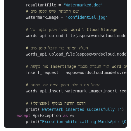
        resultantFile = 
'Watermarked.doc'
# שם התמונה שיש לסמן מים
        watermarkImage = 
'confidential.jpg'
# העלה מסמך מקור של Word ל-Cloud Storage
        words_api.upload_file(asposewordscloud.mode
# העלה תמונה כדי לקבל סימן מים
        words_api.upload_file(asposewordscloud.mode
נטים
        insert_request = asposewordscloud.models.re
# התחל את פעולת סימון המים של תמונה
        words_api.insert_watermark_image(insert_requ
# הדפס הודעה במסוף (אופציונלי)
        print(
'Watermark inserted successfully !'
)  
except
 ApiException 
as
 e:

        print(
"Exception while calling WordsApi: {0