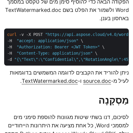
הפקודה הבאה כדי להוסיף סימן מים של טקסט במסמך
Word ולשמור את הפלט בשם TextWatermarked.doc
באחסון בענן.
curl
 -v -X POST 
"https://api.aspose.cloud/v4.0/word
-H  
"accept: application/json"
 \

-H  
"Authorization: Bearer <JWT Token>"
 \

-H  
"Content-Type: application/json"
 \

-d 
"{\"Text\":\"Confidential\",\"RotationAngle\":45
ניתן להוריד את הקבצים לדוגמה המשמשים בדוגמאות
לעיל מ-
source.doc
ו-
TextWatermarked.doc
.
מַסְקָנָה
לסיכום, דנו בשתי שיטות מגוונות להוספת סימני מים
למסמכי Word, כל אחת מציעה את היתרונות הייחודיים