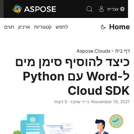
עִברִית
T
o
Home
לחפש
קטגוריות
ארכיון
תגים
g
g
l
דף בית
»
Aspose.Clouds
e
כיצד להוסיף סימן מים
n
a
ל-Word עם Python
v
i
Cloud SDK
g
November 19, 2021
· ניייר שהבז · 5 דקות
a
t
i
o