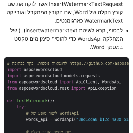
InsertWatermarkTextRequest אשר לוקח את שם
קובץ הקלט של Word, שם הקובץ המתקבל ואובייקט
WatermarkText כארגומנטים.
לבסוף, קרא לשיטת insertwatermarktext(..) של
המחלקה WordsApi כדי להוסיף סימן מים טקסט
במסמך Word.
https://github.com/aspose-words-cloud/
import
import
from
 asposewordscloud 
import
from
 asposewordscloud.rest 
import
 ApiException

def
textWatermark
():
try
:

# ליצור מופע של WordsApi
        words_api = WordsApi(
"88d1cda8-b12c-4a80-b1
# שם מסמך הוורד הקלט