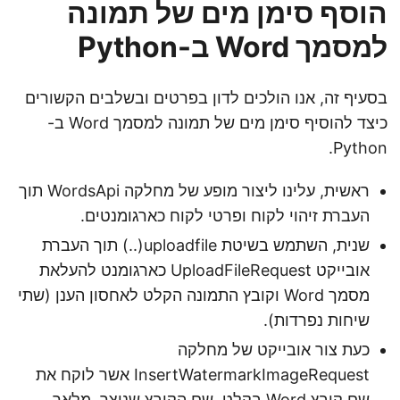
הוסף סימן מים של תמונה
למסמך Word ב-Python
בסעיף זה, אנו הולכים לדון בפרטים ובשלבים הקשורים
כיצד להוסיף סימן מים של תמונה למסמך Word ב-
Python.
ראשית, עלינו ליצור מופע של מחלקה WordsApi תוך
העברת זיהוי לקוח ופרטי לקוח כארגומנטים.
שנית, השתמש בשיטת uploadfile(..) תוך העברת
אובייקט UploadFileRequest כארגומנט להעלאת
מסמך Word וקובץ התמונה הקלט לאחסון הענן (שתי
שיחות נפרדות).
כעת צור אובייקט של מחלקה
InsertWatermarkImageRequest אשר לוקח את
שם קובץ Word בקלט, שם הקובץ שנוצר, מלאך