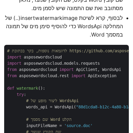
מסתובב ואת שם התמונה שיש לסמן מים.
לבסוף, קרא לשיטת insertwatermarkimage(..) של
המחלקה WordsApi כדי להוסיף סימן מים של תמונה
במסמך Word.
https://github.com/aspose-words-cloud/
import
import
from
 asposewordscloud 
import
from
 asposewordscloud.rest 
import
 ApiException

def
watermark
():
try
:

# ליצור מופע של WordsApi
        words_api = WordsApi(
"88d1cda8-b12c-4a80-b1
# שם מסמך Word הקלט
        inputFileName = 
'source.doc'
# שם הקובץ שנוצר