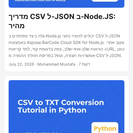
מדריך CSV ל‑JSON ב‑Node.JS:
מהיר
גלה כיצד מפתחים ב‑Node.js יכולים להמיר נתוני CSV ל‑JSON
באמצעות Aspose.BarCode Cloud SDK for Node.js. עקוב אחרי
הוראות שלב‑אחר‑שלב, צפה בדוגמת קוד, למד קריאות cURL, כוונן
אפשרויות תצורה, וטפל בפריסת תהליך ההמרה מ‑CSV ל‑JSON.
· Muhammad Mustafa · 7 דקות
July 22, 2026