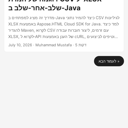
שלב‑אחר‑שלב ב‑Java
מדריך זה מציג למפתחים ב‑Java כיצד להמיר נתוני CSV לגיליונות
XLSX באמצעות Aspose.HTML Cloud SDK for Java. למד כיצד
להגדיר Maven, לקרוא CSV עם זרמים, ליצור חוברות עבודה
XLSX, לקרוא ל‑API של הענן באמצעות cURL, וטיפים לביצועים
עבור קבצים גדולים.
· Muhammad Mustafa · 5 דקות
July 10, 2026
לעמוד הבא »