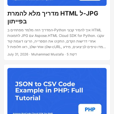
מדריך מלא להמרת HTML ל‑JPG
בפייתון
המדריך הזה מלמד מפתחים ב‑Python איך להמיר קבצי HTML
לתמונות JPG עם Aspose.HTML Cloud SDK for Python. עקבו
אחרי דרישות הקדם, התקינו את הספרייה, הריצו דוגמת קוד
שלב‑אחר‑שלב, ראו חלופות ל‑cURL, למדו טיפים לביצועים, מידע
על רישוי.
· Muhammad Mustafa · 5 דקות
July 31, 2026