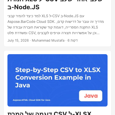
ב‑Node.JS
למד כיצד להמיר קבצי XLS ל‑CSV ב‑Node.JS עם
Aspose.BarCode Cloud SDK. מדריך זה עובר על דרישות קדם,
התקנת הספרייה, דוגמת קוד שקוראת חוברת עבודה של XLS
ומשדרת פלט CSV, וכן על אפשרויות תצורה וטיפים לקבצים
גדולים.
· Muhammad Mustafa · 6 דקות
July 15, 2026
דוגמה של המרת CSV ל‑XLSX