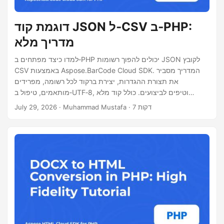
דוגמת קוד JSON ל‑CSV ב‑PHP:
מדריך מלא
למדו כיצד מפתחים ב‑PHP יכולים להפוך רשומות JSON לקובץ
CSV באמצעות Aspose.BarCode Cloud SDK. המדריך מסביר
את תצורת ההגדרות, יצירת ברקוד לכל רשומה, מפרידים
מותאמים, טיפול ב‑UTF‑8, וטיפים לביצועים. כולל קוד מלא
ודוגמת cURL.
· Muhammad Mustafa · 7 דקות
July 29, 2026