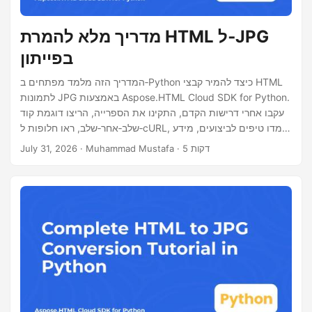
n
מדריך מלא להמרת HTML ל‑JPG
בפייתון
המדריך הזה מלמד מפתחים ב‑Python כיצד להמיר קבצי HTML
לתמונות JPG באמצעות Aspose.HTML Cloud SDK for Python.
עקבו אחרי דרישות הקדם, התקינו את הספרייה, הריצו דוגמת קוד
שלב‑אחר‑שלב, ראו חלופות ל‑cURL, למדו טיפים לביצועים, מידע
על הרישוי.
· Muhammad Mustafa · 5 דקות
July 31, 2026