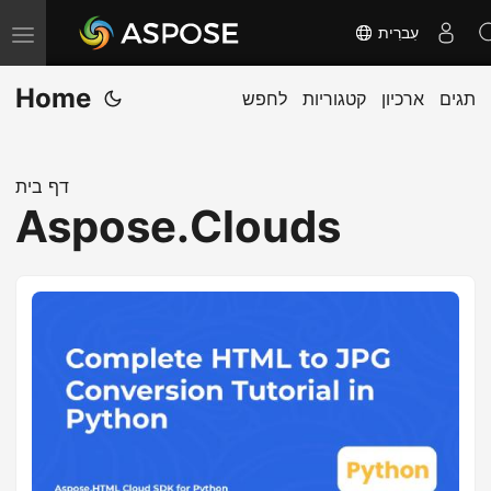
עִברִית
T
o
Home
תגים
ארכיון
קטגוריות
לחפש
g
g
l
דף בית
e
Aspose.Clouds
n
a
v
i
g
a
t
i
o