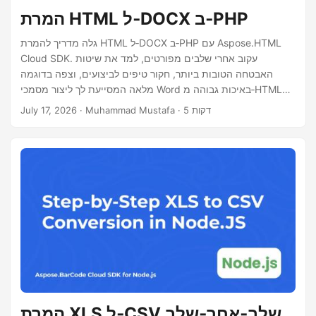
המרת HTML ל‑DOCX ב‑PHP
גלה מדריך להמרת HTML ל‑DOCX ב‑PHP עם Aspose.HTML
Cloud SDK. עקוב אחרי שלבים מפורטים, למד את שיטות
האבטחה הטובות ביותר, חקור טיפים לביצועים, וצפה בדוגמה
מלאה המסייעת לך ליצור מסמכי Word באיכות גבוהה מ‑HTML
ביעילות.
· Muhammad Mustafa · 5 דקות
July 17, 2026
המרת XLS ל‑CSV שלב‑אחר‑שלב