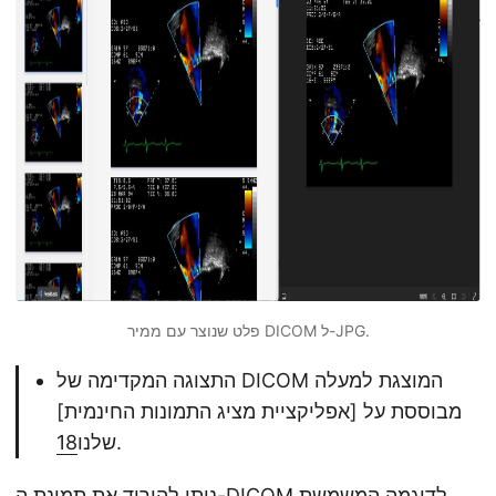
פלט שנוצר עם ממיר DICOM ל-JPG.
התצוגה המקדימה של DICOM המוצגת למעלה
מבוססת על [אפליקציית מציג התמונות החינמית]
.
שלנו
18
ניתן להוריד את תמונת ה-DICOM לדוגמה המשמשת