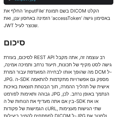
החלף את ‘inputFile’ בשם תמונת DICOM הקלט
הזמינה באחסון ענן, ואת ‘accessToken’ באסימון גישה
JWT שנוצר לעיל.
סיכום
לסיכום, בעזרת REST API רב עוצמה זה, אתה מקבל
גישה לסט מקיף של תכונות, תיעוד נרחב ותמיכה אמינה,
מה שהופך אותו לבחירה המועדפת עבור המרת DCM ל-
JPG. ה-SDK מספק גם אפשרויות מתקדמות להתאמה
אישית של תהליך ההמרה, תוך הבטחת תוצאות באיכות
גבוהה ותאימות לפורמט JPG הנתמך באופן נרחב. לכן,
בין אם אתה מעדיף את הנוחות של ה-SDK או את
הגמישות של פקודות cURL, שתי הגישות מעצימות
למפתחים להמיר ביעילות DICOM ל-JPG ולמטב את