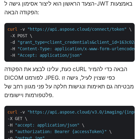
הצעד הראשון הוא ליצור אסימון גישה ל-JWT באמצעות
הפקודה הבאה:
curl
 -v 
"https://api.aspose.cloud/connect/token"
 \

 -X POST \

 -d 
"grant_type=client_credentials&client_id=163c02a1
 -H 
"Content-Type: application/x-www-form-urlencoded"
 -H 
"Accept: application/json"
כעת, עלינו לבצע את הפקודה cURL הבאה כדי להמיר
DICOM לפורמט JPEG. כפי שצוין לעיל, גישה זו
מבטיחה גם תאימות ונגישות חלקה על פני מגוון רחב של
פלטפורמות ויישומים.
curl
 -v 
"https://api.aspose.cloud/v3.0/imaging/{input
-X GET \

-H 
"accept: application/json"
 \

-H 
"authorization: Bearer {accessToken}"
 \

-o 
"output.jpg"