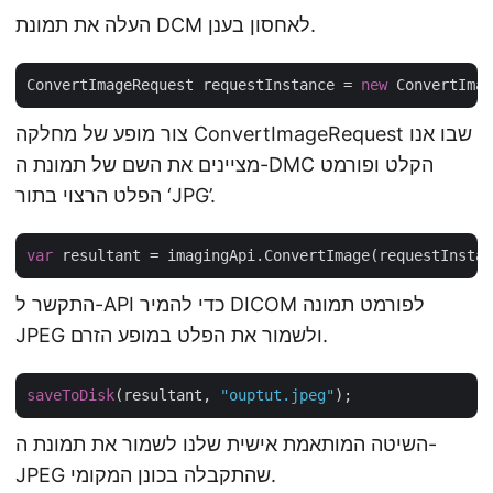
העלה את תמונת DCM לאחסון בענן.
ConvertImageRequest requestInstance = 
new
 ConvertImag
צור מופע של מחלקה ConvertImageRequest שבו אנו
מציינים את השם של תמונת ה-DMC הקלט ופורמט
הפלט הרצוי בתור ‘JPG’.
var
התקשר ל-API כדי להמיר DICOM לפורמט תמונה
JPEG ולשמור את הפלט במופע הזרם.
saveToDisk
(resultant, 
"ouptut.jpeg"
השיטה המותאמת אישית שלנו לשמור את תמונת ה-
JPEG שהתקבלה בכונן המקומי.