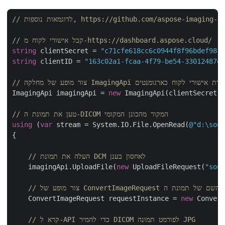
https://github.com/aspose-imaging-cloud/aspos
// קבל אישורי לקוח מ-https://dashboard.aspose.cloud/
string
 clientSecret = 
"c71cfe618cc6c0944f8f96bdef9813
string
 clientID = 
"163c02a1-fcaa-4f79-be54-33012487e7
של מחלקה ImagingApi תוך העברת אישורי לקוח כארגומנטים
ImagingApi imagingApi = 
new
 ImagingApi(clientSecret,
// טען את תמונת ה-DICOM המקור מהכונן המקומי
using
 (
var
 stream = System.IO.File.OpenRead(
@"d:\sour
{

// העלה את תמונת DCM לאחסון בענן
    imagingApi.UploadFile(
new
 UploadFileRequest(
"sour
    ConvertImageRequest requestInstance = 
new
 Convert
// קרא ל-API כדי להמיר DICOM לפורמט תמונה JPG