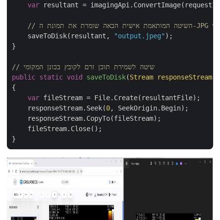
var
 resultant = imagingApi.ConvertImage(requestIn
 המקומי
    saveToDisk(resultant, 
"output.jpeg"
);

}

// שיטה לשמירת תוכן זרם לקובץ בכונן המקומי
public
static
void
saveToDisk
(
Stream responseStream,
{

var
 fileStream = File.Create(resultantFile);

    responseStream.Seek(
0
, SeekOrigin.Begin);

    responseStream.CopyTo(fileStream);

    fileStream.Close();
