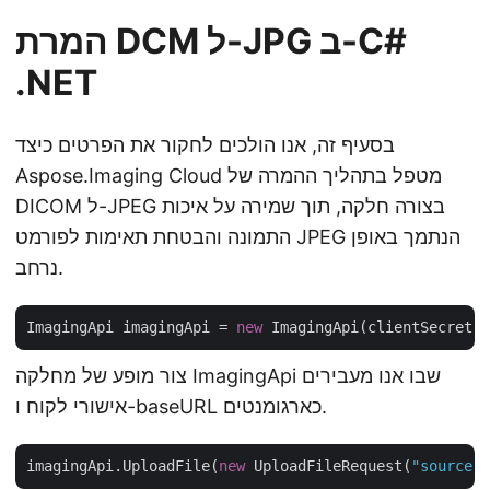
המרת DCM ל-JPG ב-C#
.NET
בסעיף זה, אנו הולכים לחקור את הפרטים כיצד
Aspose.Imaging Cloud מטפל בתהליך ההמרה של
DICOM ל-JPEG בצורה חלקה, תוך שמירה על איכות
התמונה והבטחת תאימות לפורמט JPEG הנתמך באופן
נרחב.
ImagingApi imagingApi = 
new
 ImagingApi(clientSecret,
צור מופע של מחלקה ImagingApi שבו אנו מעבירים
אישורי לקוח ו-baseURL כארגומנטים.
imagingApi.UploadFile(
new
 UploadFileRequest(
"source.d