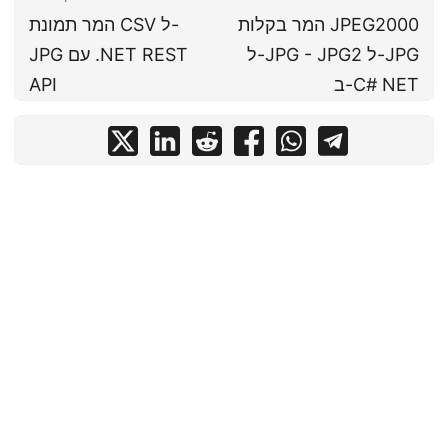
המר בקלות JPEG2000
המר תמונת CSV ל-
ל-JPG - JPG2 ל-JPG
JPG עם .NET REST
ב-C# NET
API