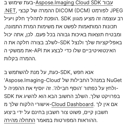
Aspose.Imaging Cloud SDK עבור
בעת שימוש ב-
, ההמרה של קבצי DICOM (DCM) לפורמט JPEG
.NET
הופכת לתהליך חלק ויעיל. SDK רב עוצמה זה מציע מגוון
תכונות המותאמות לפשט את משימות המרת התמונה,
ומבטיח תוצאות באיכות גבוהה בכל פעם. לכן, אתה יכול
לשלב בצורה חלקה את ה-SDK באפליקציות שלך ולנצל
את ממשקי ה-API האינטואיטיביים שלו כדי לבצע את
ההמרה בקלות.
כעת, על מנת להשתמש ב-SDK, אנא חפש
‘Aspose.Imaging-Cloud’ במנהל החבילות של NuGet
ולחץ על כפתור ‘הוסף חבילה’. זה יוסיף את ההפניה ל-
SDK בפרויקט שלך. השלב החשוב הבא הוא להשיג את
. אם אין לך
Cloud Dashboard
אישורי הלקוח שלך מ-
חשבון קיים, פשוט צור חשבון בחינם על ידי ביצוע
.
ההוראות המפורטות במאמר
התחלה מהירה