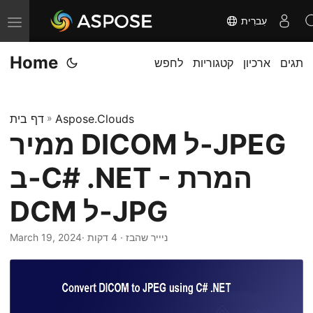
עִברִית
T
o
Home
תגים
ארכיון
קטגוריות
לחפש
g
g
l
Aspose.Clouds
»
דף בית
e
ממיר DICOM ל-JPEG
n
a
ב-C# .NET - המרת
v
i
DCM ל-JPG
g
· ניייר שהבז · 4 דקות
March 19, 2024
a
t
i
o