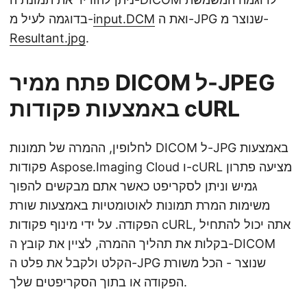
ואת ה-JPG שנוצר מ-
input.DCM
בדוגמה לעיל מ-
Resultant.jpg
.
פתח ממיר DICOM ל-JPEG
באמצעות פקודות cURL
לחלופין, ההמרה של תמונות DICOM ל-JPG באמצעות
פקודות Aspose.Imaging Cloud ו-cURL מציעה פתרון
גמיש וניתן לסקריפט כאשר אתם מבקשים להפוך
משימות המרת תמונות לאוטומטיות באמצעות שורת
הפקודה. על ידי מינוף פקודות cURL, אתה יכול להתחיל
בקלות את תהליך ההמרה, לציין את קובץ ה-DICOM
הקלט ולקבל את פלט ה-JPG שנוצר - הכל משורת
הפקודה או בתוך הסקריפטים שלך.