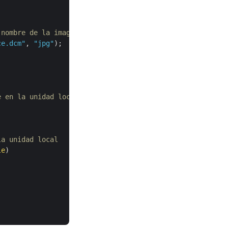
 nombre de la imagen DMC de entrada y el formato de sali
ce.dcm"
, 
"jpg"
);

e en la unidad local
la unidad local
le
)