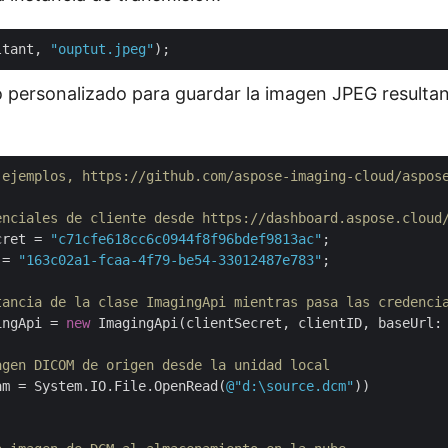
ltant, 
"ouptut.jpeg"
personalizado para guardar la imagen JPEG resultan
 ejemplos, https://github.com/aspose-imaging-cloud/aspos
enciales de cliente desde https://dashboard.aspose.cloud
cret = 
"c71cfe618cc6c0944f8f96bdef9813ac"
 = 
"163c02a1-fcaa-4f79-be54-33012487e783"
;

tancia de la clase ImagingApi mientras pasa las credenci
ingApi = 
new
 ImagingApi(clientSecret, clientID, baseUrl:
agen DICOM de origen desde la unidad local
am = System.IO.File.OpenRead(
@"d:\source.dcm"
))
