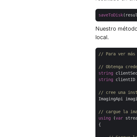
saveToDisk
(resu
Nuestro método 
local.
// Para ver más
// Obtenga cred
string
 clientSe
string
 clientID
// cree una ins
ImagingApi imag
// cargue la im
using
 (
var
 stre
{
