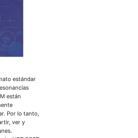
rmato estándar
resonancias
OM están
mente
. Por lo tanto,
tir, ver y
unes.