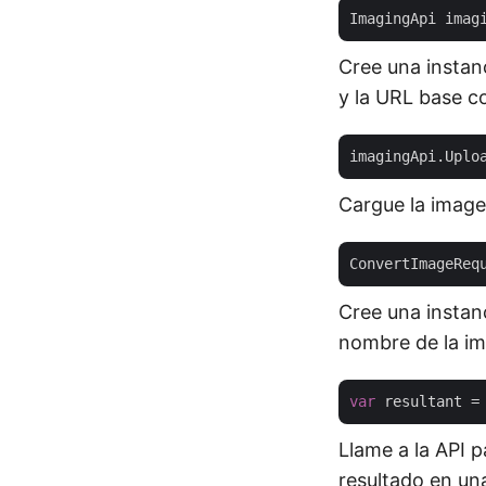
ImagingApi imag
Cree una instan
y la URL base 
imagingApi.Uplo
Cargue la imag
ConvertImageReq
Cree una instan
nombre de la im
var
Llame a la API 
resultado en una