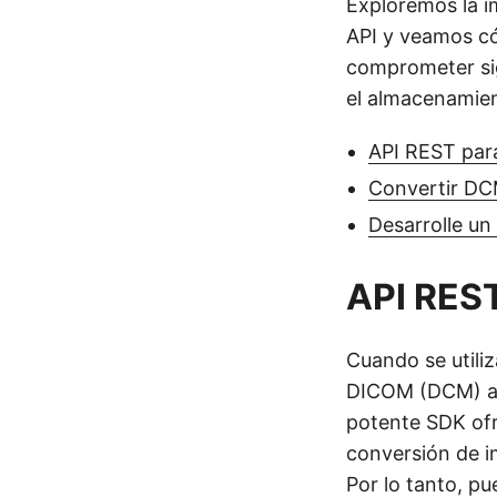
Exploremos la i
API y veamos có
comprometer sig
el almacenamien
API REST par
Convertir DC
Desarrolle u
API REST
Cuando se utili
DICOM (DCM) al 
potente SDK ofr
conversión de i
Por lo tanto, p