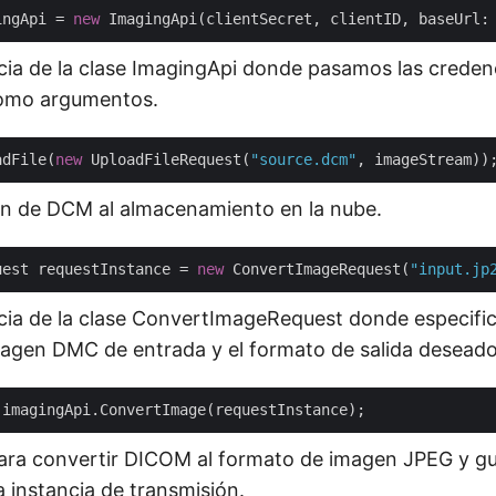
ingApi = 
new
 ImagingApi(clientSecret, clientID, baseUrl:
cia de la clase ImagingApi donde pasamos las credenci
como argumentos.
adFile(
new
 UploadFileRequest(
"source.dcm"
en de DCM al almacenamiento en la nube.
uest requestInstance = 
new
 ConvertImageRequest(
"input.jp
cia de la clase ConvertImageRequest donde especifi
agen DMC de entrada y el formato de salida desead
para convertir DICOM al formato de imagen JPEG y gu
 instancia de transmisión.