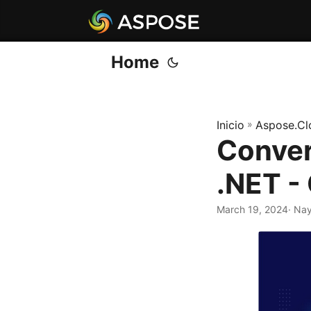
Home
Inicio
»
Aspose.Cl
Conver
.NET -
March 19, 2024
· Na