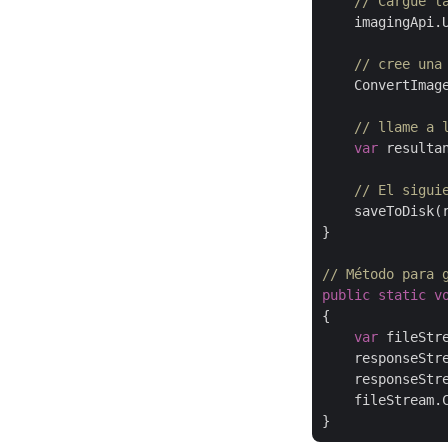
// Cargue l
    imagingApi.
// cree una
    ConvertImag
// llame a 
var
 resulta
// El sigui
    saveToDisk(
}

// Método para 
public
static
v
{

var
 fileStr
    responseStr
    responseStre
    fileStream.C