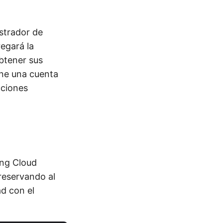
strador de
regará la
obtener sus
iene una cuenta
cciones
ing Cloud
reservando al
ad con el