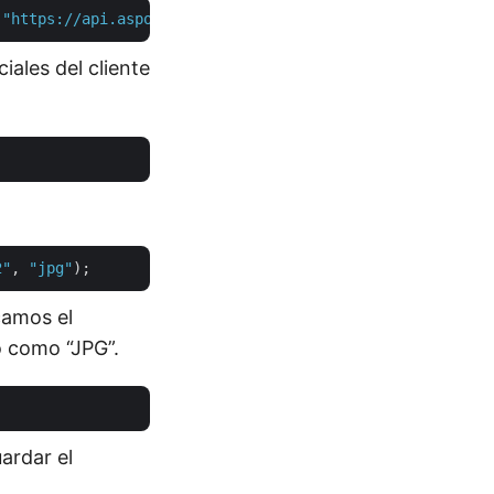
 
"https://api.aspose.cloud"
ales del cliente
2"
, 
"jpg"
camos el
o como “JPG”.
ardar el