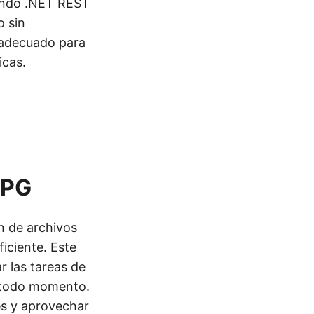
zando .NET REST
o sin
 adecuado para
icas.
JPG
ón de archivos
iciente. Este
 las tareas de
n todo momento.
es y aprovechar