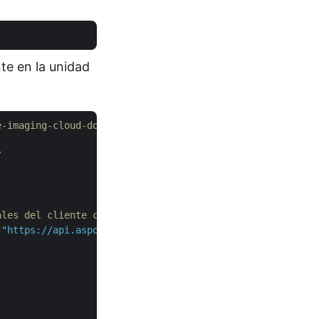
te en la unidad
e-imaging-cloud-dotnet/tree/master/Examples
/
ales del cliente como argumentos
 
"https://api.aspose.cloud"
);
