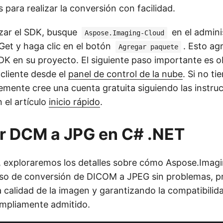
s para realizar la conversión con facilidad.
izar el SDK, busque
en el admini
Aspose.Imaging-Cloud
et y haga clic en el botón
. Esto ag
Agregar paquete
SDK en su proyecto. El siguiente paso importante es 
 cliente desde el
panel de control de la nube
. Si no t
lemente cree una cuenta gratuita siguiendo las instru
 el artículo
inicio rápido
.
r DCM a JPG en C# .NET
, exploraremos los detalles sobre cómo Aspose.Imag
so de conversión de DICOM a JPEG sin problemas, p
 calidad de la imagen y garantizando la compatibilid
mpliamente admitido.