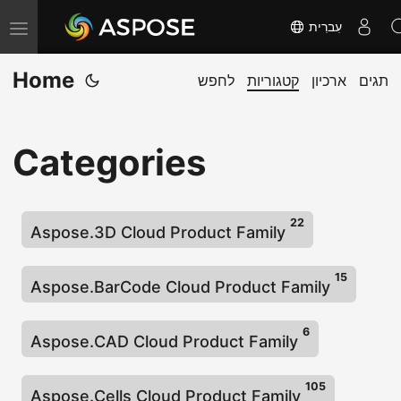
עִברִית
T
o
Home
תגים
ארכיון
קטגוריות
לחפש
g
g
l
Categories
e
n
a
22
v
Aspose.3D Cloud Product Family
i
15
g
Aspose.BarCode Cloud Product Family
a
t
6
Aspose.CAD Cloud Product Family
i
o
105
Aspose.Cells Cloud Product Family