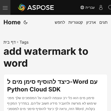
עִברִית
T
o
Home
תגים
ארכיון
קטגוריות
לחפש
g
g
l
Tags
»
דף בית
e
add watermark to
n
a
word
v
i
g
כיצד להוסיף סימן מים ל-Word עם
a
Python Cloud SDK
t
סימון מים הוא כלי רב עוצמה להגנה על המסמכים שלך מפני
i
שימוש לא מורשה ולהעביר מידע חשוב עליהם. במדריך המקיף
o
הזה, נראה לך כיצד להוסיף סימני מים למסמכי Word בקלות,