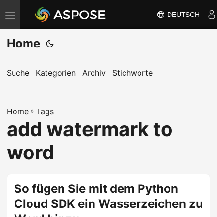
DEUTSCH
N
a
Home
v
i
g
Suche
Kategorien
Archiv
Stichworte
a
t
Home
i
»
Tags
add watermark to
o
n
word
u
m
s
So fügen Sie mit dem Python
c
Cloud SDK ein Wasserzeichen zu
h