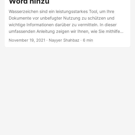
Word hinzu
a
l
Wasserzeichen sind ein leistungsstarkes Tool, um Ihre
Dokumente vor unbefugter Nutzung zu schützen und
t
wichtige Informationen darüber zu vermitteln. In dieser
e
umfassenden Anleitung zeigen wir Ihnen, wie Sie mithilfe
n
des Python Cloud SDK ganz einfach Wasserzeichen zu
November 19, 2021
· Nayyer Shahbaz · 6 min
Ihren Word Dokumenten hinzufügen.