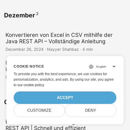
2
Dezember
Konvertieren von Excel in CSV mithilfe der
Java REST API – Vollständige Anleitung
December 26, 2024
· Nayyer Shahbaz · 4 min
Konvertieren Sie Excel mit der Java REST API
COOKIE NOTICE
in PDF – Schritt-für-Schritt-Anleitung
To provide you with the best experience, we use cookies for
December 24, 2024
· Nayyer Shahbaz · 4 min
personalization, analytics, and ads. By using our site, you agree
to
our cookie policy
.
ACCEPT
12
Oktober
CUSTOMIZE
DENY
PNG zu JPG-Konvertierung mithilfe der Java
REST API | Schnell und effizient