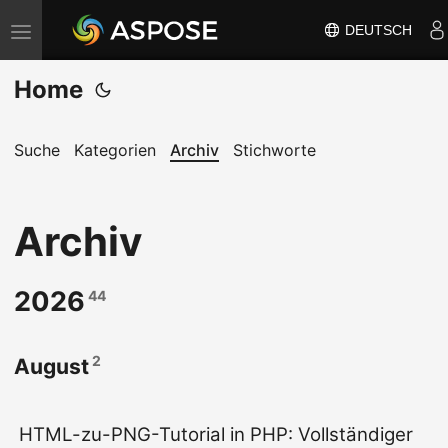
DEUTSCH
N
a
Home
v
i
g
Suche
Kategorien
Archiv
Stichworte
a
t
Archiv
i
o
n
2026
44
u
m
2
August
s
c
h
HTML-zu-PNG-Tutorial in PHP: Vollständiger