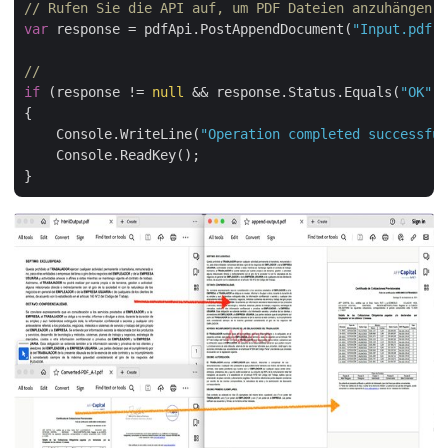
// Rufen Sie die API auf, um PDF Dateien anzuhängen
var
 response = pdfApi.PostAppendDocument(
"Input.pdf"
,
// 
if
 (response != 
null
 && response.Status.Equals(
"OK"
))

{

    Console.WriteLine(
"Operation completed successful
    Console.ReadKey();
