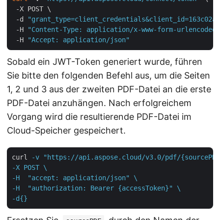
 -X POST \

 -d 
"grant_type=client_credentials&client_id=163c02a1
 -H 
"Content-Type: application/x-www-form-urlencoded"
 -H 
"Accept: application/json"
Sobald ein JWT-Token generiert wurde, führen
Sie bitte den folgenden Befehl aus, um die Seiten
1, 2 und 3 aus der zweiten PDF-Datei an die erste
PDF-Datei anzuhängen. Nach erfolgreichem
Vorgang wird die resultierende PDF-Datei im
Cloud-Speicher gespeichert.
curl
-v "https://api.aspose.cloud/v3.0/pdf/{sourcePDF
-X POST \

-H  "accept: application/json" \

-H  "authorization: Bearer {accessToken}" \

-d{}