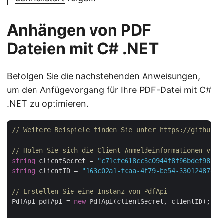
Anhängen von PDF
Dateien mit C# .NET
Befolgen Sie die nachstehenden Anweisungen,
um den Anfügevorgang für Ihre PDF-Datei mit C#
.NET zu optimieren.
// Weitere Beispiele finden Sie unter https://github.
// Holen Sie sich die Client-Anmeldeinformationen von
string
 clientSecret = 
"c71cfe618cc6c0944f8f96bdef9813
string
 clientID = 
"163c02a1-fcaa-4f79-be54-33012487e7
// Erstellen Sie eine Instanz von PdfApi
PdfApi pdfApi = 
new
 PdfApi(clientSecret, clientID);
