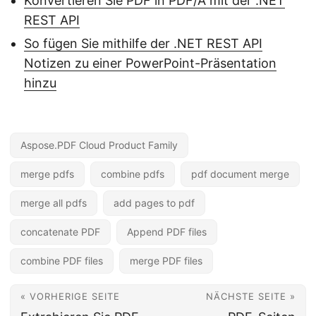
Konvertieren Sie PDF in PDF/A mit der .NET
REST API
So fügen Sie mithilfe der .NET REST API
Notizen zu einer PowerPoint-Präsentation
hinzu
Aspose.PDF Cloud Product Family
merge pdfs
combine pdfs
pdf document merge
merge all pdfs
add pages to pdf
concatenate PDF
Append PDF files
combine PDF files
merge PDF files
« VORHERIGE SEITE
NÄCHSTE SEITE »