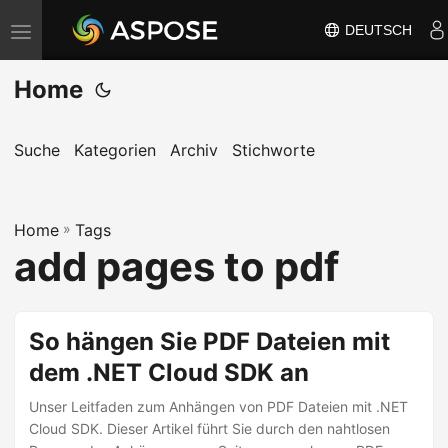
DEUTSCH
N
a
Home
v
i
g
Suche
Kategorien
Archiv
Stichworte
a
t
Home
i
»
Tags
add pages to pdf
o
n
u
So hängen Sie PDF Dateien mit
m
dem .NET Cloud SDK an
s
c
Unser Leitfaden zum Anhängen von PDF Dateien mit .NET
h
Cloud SDK. Dieser Artikel führt Sie durch den nahtlosen