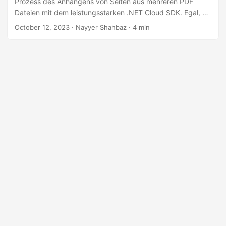
Prozess des Anhängens von Seiten aus mehreren PDF
a
Dateien mit dem leistungsstarken .NET Cloud SDK. Egal, ob
l
Sie mehrere Berichte zusammenführen, Kapitel eines
October 12, 2023
· Nayyer Shahbaz · 4 min
t
Buches zusammenstellen oder die Dokumentorganisation
e
optimieren müssen, dieser Artikel ist Ihre zuverlässige
Quelle für die Erledigung dieser Aufgaben.
n