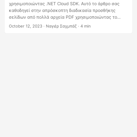
η
χρησιμοποιώντας .NET Cloud SDK. Αυτό το άρθρο σας
ς
καθοδηγεί στην απρόσκοπτη διαδικασία προσθήκης
σελίδων από πολλά αρχεία PDF χρησιμοποιώντας το
πανίσχυρο .NET Cloud SDK. Είτε χρειάζεται να
October 12, 2023
· Ναγιέρ Σαχμπάζ · 4 min
συγχωνεύσετε πολλές αναφορές, να συντάξετε
κεφάλαια ενός βιβλίου ή να βελτιστοποιήσετε την
οργάνωση εγγράφων, αυτό το άρθρο είναι η πηγή της
αλήθειας για να ολοκληρώσετε αυτές τις εργασίες.