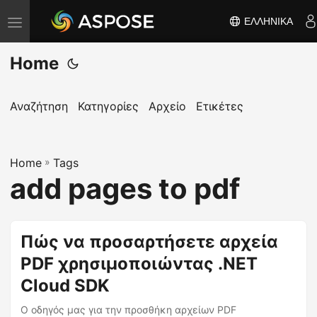
ΕΛΛΗΝΙΚΆ
Ε
ν
Home
α
λ
λ
Αναζήτηση
Κατηγορίες
Αρχείο
Ετικέτες
α
γ
Home
ή
»
Tags
add pages to pdf
π
λ
ο
Πώς να προσαρτήσετε αρχεία
ή
PDF χρησιμοποιώντας .NET
γ
η
Cloud SDK
σ
Ο οδηγός μας για την προσθήκη αρχείων PDF