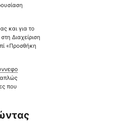
ρουσίαση
ς και για το
στη Διαχείριση
μπί «Προσθήκη
ύννεφο
 απλώς
ες που
ιώντας