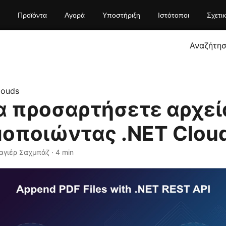
Προϊόντα
Αγορά
Υποστήριξη
Ιστότοποι
Σχετι
Αναζήτη
louds
α προσαρτήσετε αρχεί
μοποιώντας .NET Clou
αγιέρ Σαχμπάζ · 4 min