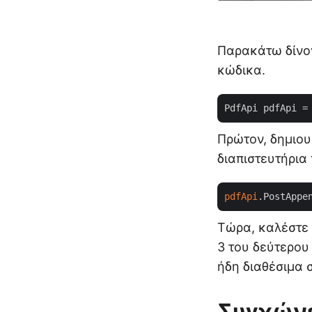
Παρακάτω δίνο
κώδικα.
PdfApi pdfApi =
Πρώτον, δημιου
διαπιστευτήρια
pdfApi
.PostAppe
Τώρα, καλέστε τ
3 του δεύτερου
ήδη διαθέσιμα 
Συγχώνε