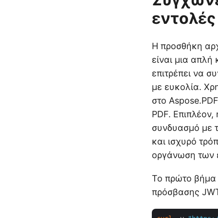
εντολές
Η προσθήκη αρχ
είναι μια απλή
επιτρέπει να σ
με ευκολία. Χρ
στο Aspose.PDF
PDF. Επιπλέον,
συνδυασμό με τ
και ισχυρό τρό
οργάνωση των ε
Το πρώτο βήμα 
πρόσβασης JWT.