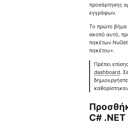
προσάρτησης αρ
εγγράφων.
Το πρώτο βήμα 
σκοπό αυτό, πρ
πακέτων NuGet 
πακέτου».
Πρέπει επίση
dashboard
. 
δημιουργήστε
καθορίστηκα
Προσθήκ
C# .NET