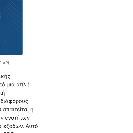
 API.
ικής
πό μια απλή
πή
 διάφορους
απαιτείται η
ών ενοτήτων
ά εξόδων. Αυτό