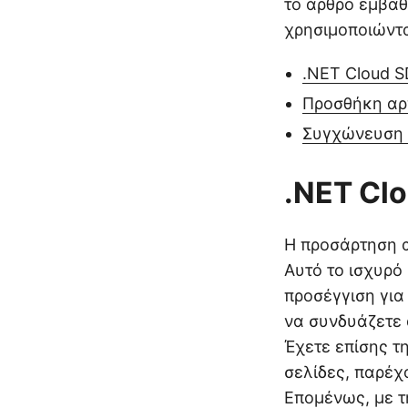
το άρθρο εμβαθ
χρησιμοποιώντα
.NET Cloud 
Προσθήκη αρ
Συγχώνευση 
.NET Cl
Η προσάρτηση α
Αυτό το ισχυρό
προσέγγιση για
να συνδυάζετε 
Έχετε επίσης τ
σελίδες, παρέχ
Επομένως, με τ