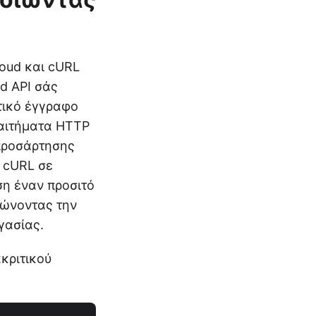
oud και cURL
d API σάς
τικό έγγραφο
 αιτήματα HTTP
 προσάρτησης
 cURL σε
ση έναν προσιτό
ιώνοντας την
γασίας.
ακριτικού