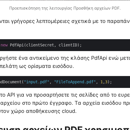
Προεπισκόπηση της λειτουργίας Προσθήκη αρχείων PDF.
νται γρήγορες λεπτομέρειες σχετικά με το παραπ
 
new
ργήστε ένα αντικείμενο της κλάσης PdfApi ενώ μετ
 πελάτη ως ορίσματα εισόδου.
ndDocument(
"input.pdf"
, 
"FileToAppend.pdf"
, 
1
,
3
ο API για να προσαρτήσετε τις σελίδες από το ευρε
 αρχείου στο πρώτο έγγραφο. Τα αρχεία εισόδου πρέ
στον χώρο αποθήκευσης cloud.
υση αρχείων PDF χρησιμο