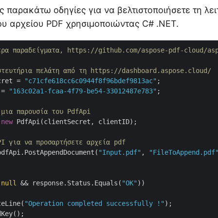
ς παρακάτω οδηγίες για να βελτιστοποιήσετε τη λει
υ αρχείου PDF χρησιμοποιώντας C# .NET.
ερα παραδείγματα, https://github.com/aspose-pdf-cloud/as
στευτήρια πελάτη από τη https://dashboard.aspose.cloud/
cret = 
"c71cfe618cc6c0944f8f96bdef9813ac"
 = 
"163c02a1-fcaa-4f79-be54-33012487e783"
;

 μια παρουσία του PdfApi
 
new
 PdfApi(clientSecret, clientID);

PI για να προσαρτήσετε αρχεία pdf
pdfApi.PostAppendDocument(
"Input.pdf"
, 
"FileToAppend.pdf
 
null
 && response.Status.Equals(
"OK"
))

teLine(
"Operation completed successfully !"
);

Key();
