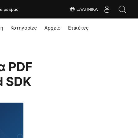
κά με εμάς
ΕΛΛΗΝΙΚΆ
ση
Κατηγορίες
Αρχείο
Ετικέτες
α PDF
d SDK