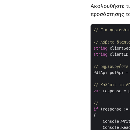
Ακολουθήστε τι
προσάρτησης το
// Για περισσότ
// Λάβετε διαπι
string
 clientSe
string
 clientID
// δημιουργήστε
PdfApi pdfApi =
// Καλέστε το A
var
 response = 
// 
if
 (response !=
{

    Console.Wri
    Console.Read