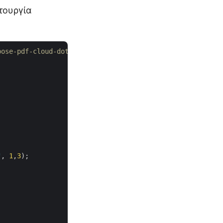
τουργία
pose-pdf-cloud-dotnet/tree/master/Examples
"
, 
1
,
3
);
