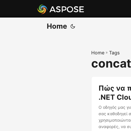
Home
Home
»
Tags
concat
Πώς να 
.NET Clo
Ο οδηγός μας γι
σας καθοδηγεί 
χρησιμοποιώντας
αναφορές, να συ