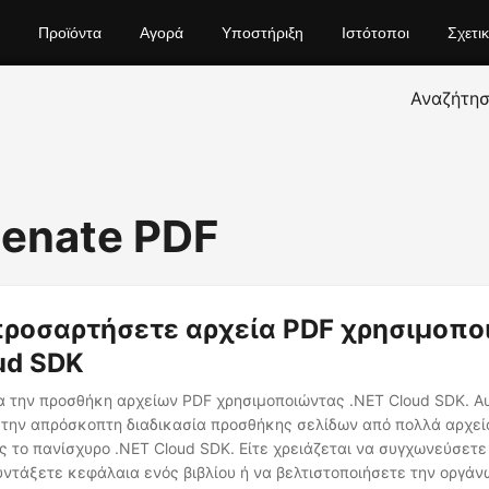
Προϊόντα
Αγορά
Υποστήριξη
Ιστότοποι
Σχετι
Αναζήτη
enate PDF
προσαρτήσετε αρχεία PDF χρησιμοπ
ud SDK
α την προσθήκη αρχείων PDF χρησιμοποιώντας .NET Cloud SDK. Α
στην απρόσκοπτη διαδικασία προσθήκης σελίδων από πολλά αρχεί
 το πανίσχυρο .NET Cloud SDK. Είτε χρειάζεται να συγχωνεύσετε
ντάξετε κεφάλαια ενός βιβλίου ή να βελτιστοποιήσετε την οργά