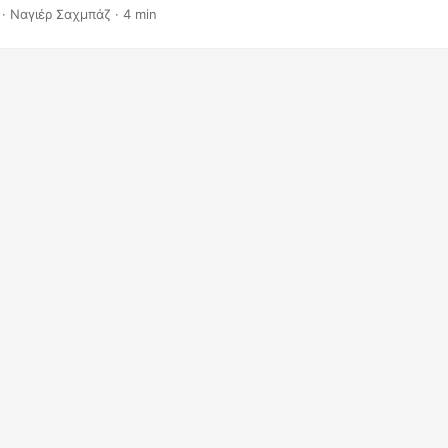
ίναι η πηγή της αλήθειας για να ολοκληρώσετε αυτές τις εργασίες.
· Ναγιέρ Σαχμπάζ · 4 min