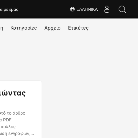
κά με εμάς
ΕΛΛΗΝΙΚΆ
ση
Κατηγορίες
Αρχείο
Ετικέτες
οιώντας
υτό το άρθρο
α PDF
 πολλές
νωση εγγράφων,