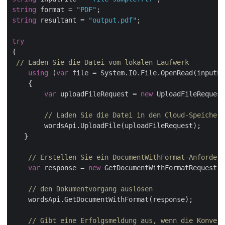
string
 format = 
"PDF"
string
 resultant = 
"output.pdf"
;

try
{

// Laden Sie die Datei vom lokalen Laufwerk
using
 (
var
 file = System.IO.File.OpenRead(inputFi
    {

var
 uploadFileRequest = 
new
 UploadFileRequest
// Laden Sie die Datei in den Cloud-Speicher 
        wordsApi.UploadFile(uploadFileRequest);

   }

// Erstellen Sie ein DocumentWithFormat-Anforderu
var
 response = 
new
 GetDocumentWithFormatRequest(i
// den Dokumentvorgang auslösen
    wordsApi.GetDocumentWithFormat(response);

// Gibt eine Erfolgsmeldung aus, wenn die Konvert