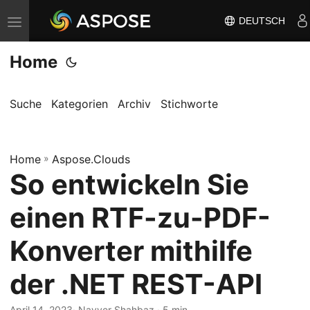
DEUTSCH
N
a
Home
v
i
g
Suche
Kategorien
Archiv
Stichworte
a
t
Home
i
»
Aspose.Clouds
So entwickeln Sie
o
n
einen RTF-zu-PDF-
u
m
Konverter mithilfe
s
der .NET REST-API
c
h
April 14, 2023
· Nayyer Shahbaz · 5 min