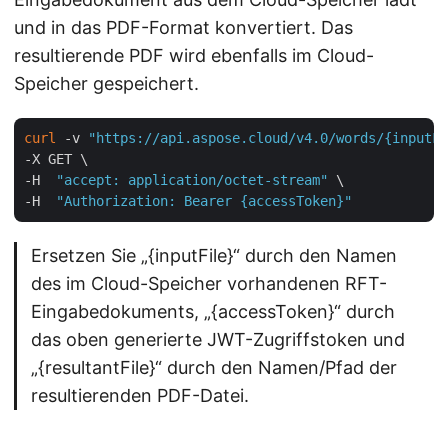
und in das PDF-Format konvertiert. Das
resultierende PDF wird ebenfalls im Cloud-
Speicher gespeichert.
curl
 -v 
"https://api.aspose.cloud/v4.0/words/{inputFi
-X GET \

-H  
"accept: application/octet-stream"
 \

-H  
"Authorization: Bearer {accessToken}"
Ersetzen Sie „{inputFile}“ durch den Namen
des im Cloud-Speicher vorhandenen RFT-
Eingabedokuments, „{accessToken}“ durch
das oben generierte JWT-Zugriffstoken und
„{resultantFile}“ durch den Namen/Pfad der
resultierenden PDF-Datei.