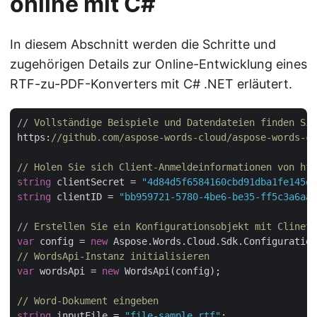
online mit C#
In diesem Abschnitt werden die Schritte und
zugehörigen Details zur Online-Entwicklung eines
RTF-zu-PDF-Konverters mit C# .NET erläutert.
// Vollständige Beispiele und Datendateien finden Sie
https:
//github.com/aspose-words-cloud/aspose-words-cl
// Holen Sie sich Client-Anmeldeinformationen von htt
string
 clientSecret = 
"4d84d5f6584160cbd91dba1fe145db
string
 clientID = 
"bb959721-5780-4be6-be35-ff5c3a6aa4
// Erstellen Sie ein Konfigurationsobjekt mit ClinetI
var
 config = 
new
// WordsApi-Instanz initialisieren
var
 wordsApi = 
new
 WordsApi(config);

// Word-Dokument eingeben
string
 inputFile = 
"file-sample.rtf"