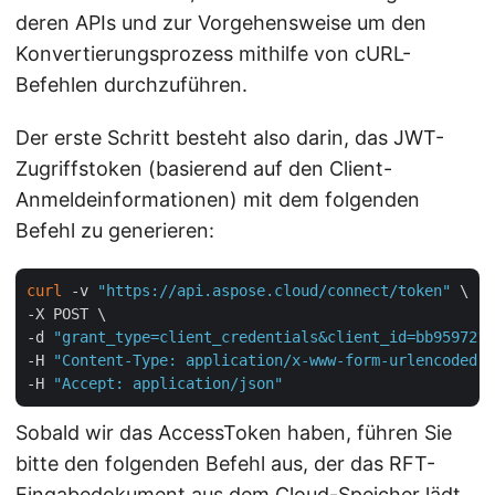
deren APIs und zur Vorgehensweise um den
Konvertierungsprozess mithilfe von cURL-
Befehlen durchzuführen.
Der erste Schritt besteht also darin, das JWT-
Zugriffstoken (basierend auf den Client-
Anmeldeinformationen) mit dem folgenden
Befehl zu generieren:
curl
 -v 
"https://api.aspose.cloud/connect/token"
 \

-X POST \

-d 
"grant_type=client_credentials&client_id=bb959721-
-H 
"Content-Type: application/x-www-form-urlencoded"
 
-H 
"Accept: application/json"
Sobald wir das AccessToken haben, führen Sie
bitte den folgenden Befehl aus, der das RFT-
Eingabedokument aus dem Cloud-Speicher lädt