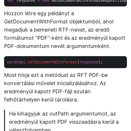
var
 response = 
new
Hozzon létre egy példányt a
GetDocumentWithFormat objektumból, ahol
megadjuk a bemeneti RTF-nevet, az eredő
formátumot “PDF”-ként és az eredményül kapott
PDF-dokumentum nevét argumentumként.
wordsApi
.GetDocumentWithFormat
(
response
Most hívja ezt a metódust az RFT PDF-be
konvertálási művelet inicializálásához. Az
eredményül kapott PDF-fájl ezután
felhőtárhelyen kerül tárolásra.
Ha kihagyjuk az outPath argumentumot, az
eredményül kapott PDF visszaadásra kerül a
válaszfolyamban.