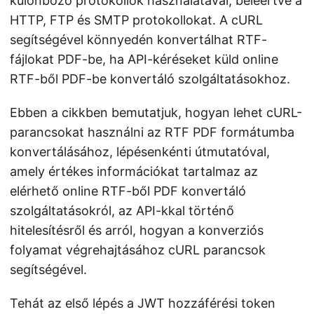
különböző protokollok használatával, beleértve a
HTTP, FTP és SMTP protokollokat. A cURL
segítségével könnyedén konvertálhat RTF-
fájlokat PDF-be, ha API-kéréseket küld online
RTF-ből PDF-be konvertáló szolgáltatásokhoz.
Ebben a cikkben bemutatjuk, hogyan lehet cURL-
parancsokat használni az RTF PDF formátumba
konvertálásához, lépésenkénti útmutatóval,
amely értékes információkat tartalmaz az
elérhető online RTF-ből PDF konvertáló
szolgáltatásokról, az API-kkal történő
hitelesítésről és arról, hogyan a konverziós
folyamat végrehajtásához cURL parancsok
segítségével.
Tehát az első lépés a JWT hozzáférési token