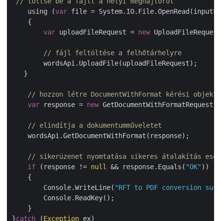
// töltse be a fájlt a helyi meghajtóról
    using (
var
 file = System.IO.File.OpenRead(inputFi
    {

var
 uploadFileRequest = 
new
 UploadFileRequest
// fájl feltöltése a felhőtárhelyre
        wordsApi.UploadFile(uploadFileRequest);

   }

// hozzon létre DocumentWithFormat kérési objektu
var
 response = 
new
 GetDocumentWithFormatRequest(i
// elindítja a dokumentumműveletet
    wordsApi.GetDocumentWithFormat(response);

// sikerüzenet nyomtatása sikeres átalakítás eset
if
 (response != 
null
 && response.Equals(
"OK"
))

    {

        Console.WriteLine(
"RFT to PDF conversion succ
        Console.ReadKey();

    }

}
catch
 (
Exception
 ex)
