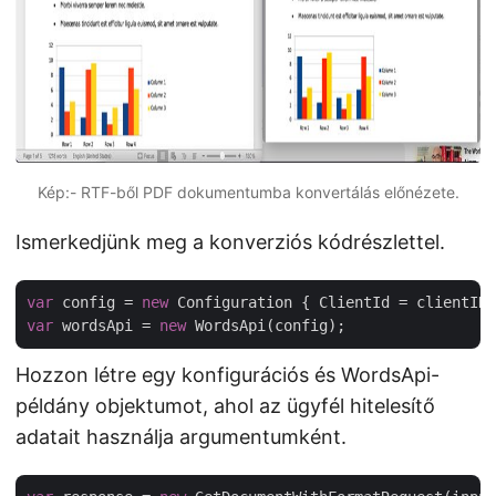
Kép:- RTF-ből PDF dokumentumba konvertálás előnézete.
Ismerkedjünk meg a konverziós kódrészlettel.
var
 config = 
new
var
 wordsApi = 
new
Hozzon létre egy konfigurációs és WordsApi-
példány objektumot, ahol az ügyfél hitelesítő
adatait használja argumentumként.