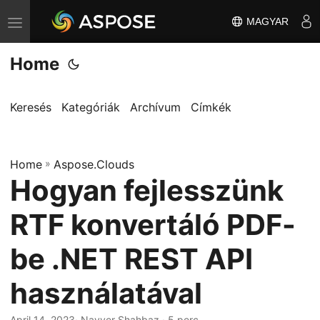
MAGYAR
T
o
Home
g
g
l
Keresés
Kategóriák
Archívum
Címkék
e
n
Home
a
»
Aspose.Clouds
Hogyan fejlesszünk
v
i
RTF konvertáló PDF-
g
a
be .NET REST API
t
használatával
i
o
April 14, 2023
· Nayyer Shahbaz · 5 perc