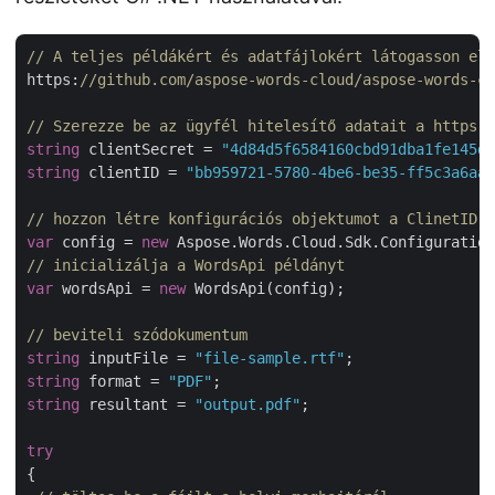
// A teljes példákért és adatfájlokért látogasson el 
https:
//github.com/aspose-words-cloud/aspose-words-cl
// Szerezze be az ügyfél hitelesítő adatait a https:/
string
 clientSecret = 
"4d84d5f6584160cbd91dba1fe145db
string
 clientID = 
"bb959721-5780-4be6-be35-ff5c3a6aa4
// hozzon létre konfigurációs objektumot a ClinetID 
var
 config = 
new
// inicializálja a WordsApi példányt
var
 wordsApi = 
new
 WordsApi(config);

// beviteli szódokumentum
string
 inputFile = 
"file-sample.rtf"
string
 format = 
"PDF"
string
 resultant = 
"output.pdf"
;

try
{
