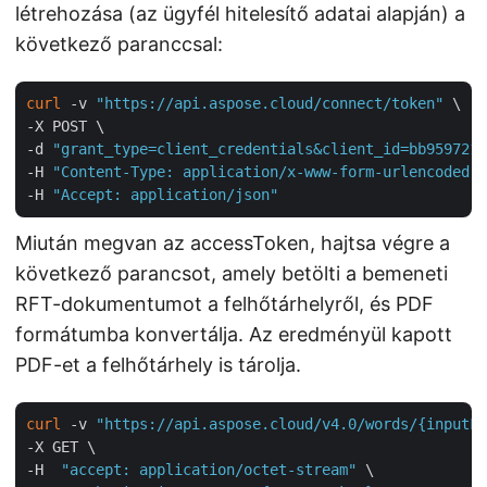
létrehozása (az ügyfél hitelesítő adatai alapján) a
következő paranccsal:
curl
 -v 
"https://api.aspose.cloud/connect/token"
 \

-X POST \

-d 
"grant_type=client_credentials&client_id=bb959721-
-H 
"Content-Type: application/x-www-form-urlencoded"
 
-H 
"Accept: application/json"
Miután megvan az accessToken, hajtsa végre a
következő parancsot, amely betölti a bemeneti
RFT-dokumentumot a felhőtárhelyről, és PDF
formátumba konvertálja. Az eredményül kapott
PDF-et a felhőtárhely is tárolja.
curl
 -v 
"https://api.aspose.cloud/v4.0/words/{inputFi
-X GET \

-H  
"accept: application/octet-stream"
 \
