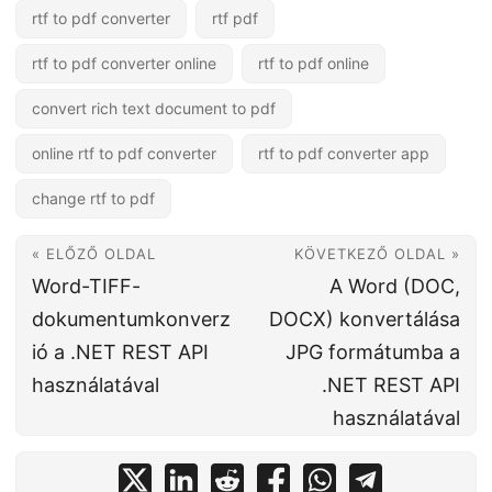
rtf to pdf converter
rtf pdf
rtf to pdf converter online
rtf to pdf online
convert rich text document to pdf
online rtf to pdf converter
rtf to pdf converter app
change rtf to pdf
« ELŐZŐ OLDAL
KÖVETKEZŐ OLDAL »
Word-TIFF-
A Word (DOC,
dokumentumkonverz
DOCX) konvertálása
ió a .NET REST API
JPG formátumba a
használatával
.NET REST API
használatával