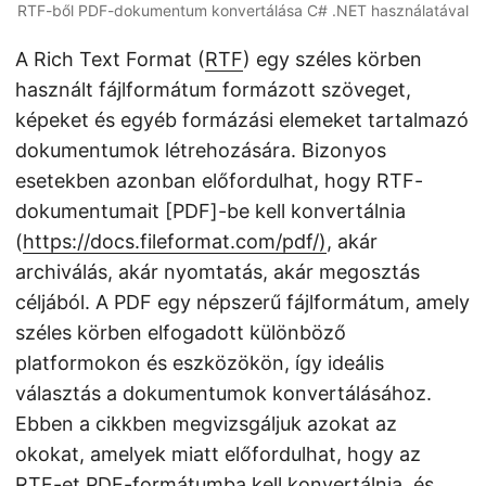
RTF-ből PDF-dokumentum konvertálása C# .NET használatával
A Rich Text Format (
RTF
) egy széles körben
használt fájlformátum formázott szöveget,
képeket és egyéb formázási elemeket tartalmazó
dokumentumok létrehozására. Bizonyos
esetekben azonban előfordulhat, hogy RTF-
dokumentumait [PDF]-be kell konvertálnia
(
https://docs.fileformat.com/pdf/)
, akár
archiválás, akár nyomtatás, akár megosztás
céljából. A PDF egy népszerű fájlformátum, amely
széles körben elfogadott különböző
platformokon és eszközökön, így ideális
választás a dokumentumok konvertálásához.
Ebben a cikkben megvizsgáljuk azokat az
okokat, amelyek miatt előfordulhat, hogy az
RTF-et PDF-formátumba kell konvertálnia, és