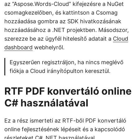
az “Aspose.Words-Cloud” kifejezésre a NuGet
csomagkezelőben, és kattintson a Csomag
hozzáadása gombra az SDK hivatkozásának
hozzáadásához a .NET projektben. Másodszor,
szerezze be az ügyfél hitelesítő adatait a
Cloud
dashboard
webhelyről.
Egyszerűen regisztráljon, ha nincs meglévő
fiókja a Cloud irányítópulton keresztül.
RTF PDF konvertáló online
C# használatával
Ez a rész ismerteti az RTF-ből PDF konvertáló
online fejlesztésének lépéseit és a kapcsolódó
részleteket C# .NET használatával.