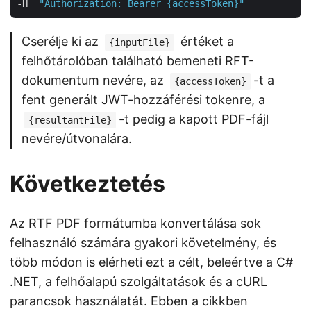
-H  
"Authorization: Bearer {accessToken}"
Cserélje ki az
értéket a
{inputFile}
felhőtárolóban található bemeneti RFT-
dokumentum nevére, az
-t a
{accessToken}
fent generált JWT-hozzáférési tokenre, a
-t pedig a kapott PDF-fájl
{resultantFile}
nevére/útvonalára.
Következtetés
Az RTF PDF formátumba konvertálása sok
felhasználó számára gyakori követelmény, és
több módon is elérheti ezt a célt, beleértve a C#
.NET, a felhőalapú szolgáltatások és a cURL
parancsok használatát. Ebben a cikkben