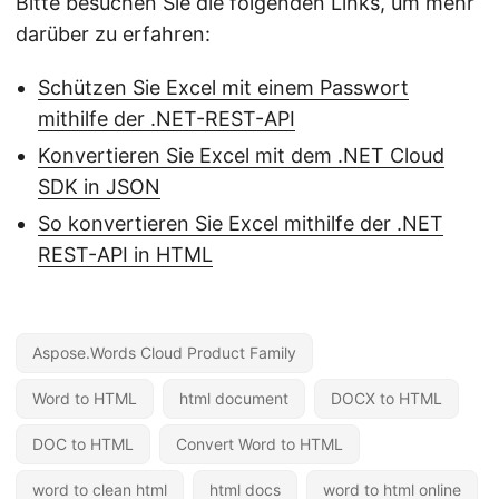
Bitte besuchen Sie die folgenden Links, um mehr
darüber zu erfahren:
Schützen Sie Excel mit einem Passwort
mithilfe der .NET-REST-API
Konvertieren Sie Excel mit dem .NET Cloud
SDK in JSON
So konvertieren Sie Excel mithilfe der .NET
REST-API in HTML
Aspose.Words Cloud Product Family
Word to HTML
html document
DOCX to HTML
DOC to HTML
Convert Word to HTML
word to clean html
html docs
word to html online