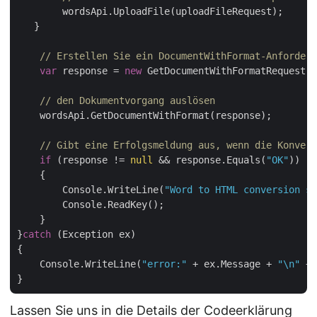
        wordsApi.UploadFile(uploadFileRequest);

   }

// Erstellen Sie ein DocumentWithFormat-Anforderu
var
 response = 
new
 GetDocumentWithFormatRequest(i
// den Dokumentvorgang auslösen
    wordsApi.GetDocumentWithFormat(response);

// Gibt eine Erfolgsmeldung aus, wenn die Konvert
if
 (response != 
null
 && response.Equals(
"OK"
))

    {

        Console.WriteLine(
"Word to HTML conversion su
        Console.ReadKey();

    }

}
catch
 (Exception ex)

{

    Console.WriteLine(
"error:"
 + ex.Message + 
"\n"
 + 
Lassen Sie uns in die Details der Codeerklärung