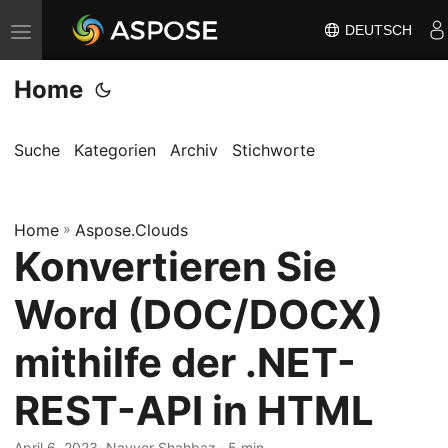
DEUTSCH
N
a
Home
v
i
g
Suche
Kategorien
Archiv
Stichworte
a
t
Home
i
»
Aspose.Clouds
Konvertieren Sie
o
n
Word (DOC/DOCX)
u
m
mithilfe der .NET-
s
REST-API in HTML
c
h
April 6, 2023
· Nayyer Shahbaz · 5 min