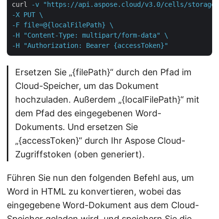
curl
-v "https://api.aspose.cloud/v3.0/cells/storage/
-X PUT \

-F file=@{localFilePath} \

-H "Content-Type: multipart/form-data" \

-H "Authorization: Bearer {accessToken}"
Ersetzen Sie „{filePath}“ durch den Pfad im
Cloud-Speicher, um das Dokument
hochzuladen. Außerdem „{localFilePath}“ mit
dem Pfad des eingegebenen Word-
Dokuments. Und ersetzen Sie
„{accessToken}“ durch Ihr Aspose Cloud-
Zugriffstoken (oben generiert).
Führen Sie nun den folgenden Befehl aus, um
Word in HTML zu konvertieren, wobei das
eingegebene Word-Dokument aus dem Cloud-
Speicher geladen wird, und speichern Sie die