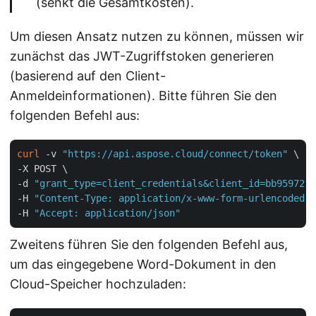
(senkt die Gesamtkosten).
Um diesen Ansatz nutzen zu können, müssen wir
zunächst das JWT-Zugriffstoken generieren
(basierend auf den Client-
Anmeldeinformationen). Bitte führen Sie den
folgenden Befehl aus:
curl
 -v 
"https://api.aspose.cloud/connect/token"
 \

-X POST \

-d 
"grant_type=client_credentials&client_id=bb959721-
-H 
"Content-Type: application/x-www-form-urlencoded"
 
-H 
"Accept: application/json"
Zweitens führen Sie den folgenden Befehl aus,
um das eingegebene Word-Dokument in den
Cloud-Speicher hochzuladen: