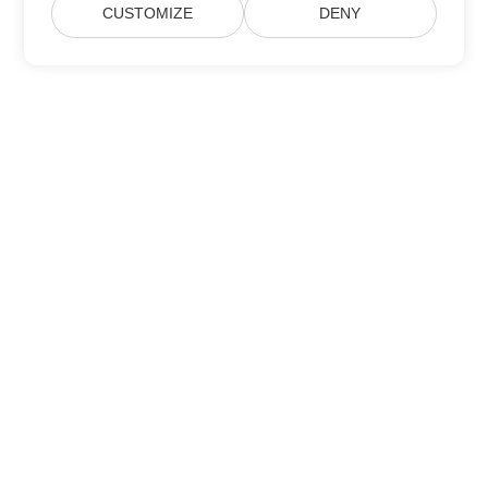
CUSTOMIZE
DENY
Heim
Produkte
Neue Veröffentlichungen
Preisgestaltung