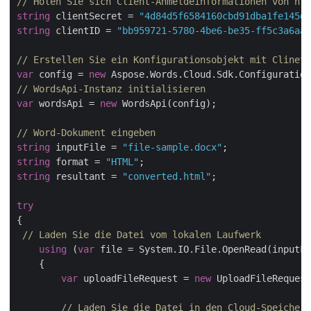
// Holen Sie sich Client-Anmeldeinformationen von htt
string
 clientSecret = 
"4d84d5f6584160cbd91dba1fe145db
string
 clientID = 
"bb959721-5780-4be6-be35-ff5c3a6aa4
// Erstellen Sie ein Konfigurationsobjekt mit ClinetI
var
 config = 
new
// WordsApi-Instanz initialisieren
var
 wordsApi = 
new
 WordsApi(config);

// Word-Dokument eingeben
string
 inputFile = 
"file-sample.docx"
string
 format = 
"HTML"
string
 resultant = 
"converted.html"
;

try
{

// Laden Sie die Datei vom lokalen Laufwerk
using
 (
var
 file = System.IO.File.OpenRead(inputFi
    {

var
 uploadFileRequest = 
new
 UploadFileRequest
// Laden Sie die Datei in den Cloud-Speicher 