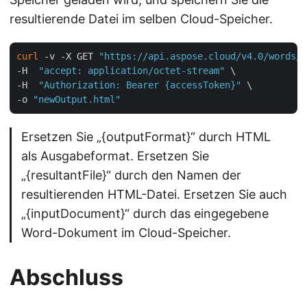
resultierende Datei im selben Cloud-Speicher.
curl
 -v -X GET 
"https://api.aspose.cloud/v4.0/words/{
-H  
"accept: application/octet-stream"
 \

-H  
"Authorization: Bearer {accessToken}"
 \

-o 
"newOutput.html"
Ersetzen Sie „{outputFormat}“ durch HTML
als Ausgabeformat. Ersetzen Sie
„{resultantFile}“ durch den Namen der
resultierenden HTML-Datei. Ersetzen Sie auch
„{inputDocument}“ durch das eingegebene
Word-Dokument im Cloud-Speicher.
Abschluss