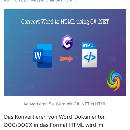
a
l
t
e
n
Konvertieren Sie Word mit C# .NET in HTML
Das Konvertieren von Word-Dokumenten
DOC
/
DOCX
in das Format
HTML
wird im