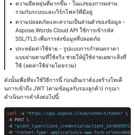
ความยืดหยุ่นที่มากขึ้น - ในแง่ของการผสาน
รวมกับระบบและเวิร์กโฟลว์ที่มีอยู่
ความปลอดภัยและความเป็นส่วนตัวของข้อมูล -
Aspose.Words Cloud API ใช้การเข้ารหัส
SSL/TLS เพื่อการส่งข้อมูลที่ปลอดภัย
ประหยัดค่าใช้จ่าย - รูปแบบการกำหนดราคา
แบบจ่ายตามที่ใช้จริง ช่วยให้ผู้ใช้จ่ายเฉพาะสิ่งที่
ใช้ (ลดค่าใช้จ่ายโดยรวม)
ดังนั้นเพื่อที่จะใช้วิธีการนี้ ก่อนอื่นเราต้องสร้างโทเค็
นการเข้าถึง JWT (ตามข้อมูลรับรองลูกค้า) กรุณา
ดำเนินการคำสั่งต่อไปนี้:
curl
 -v 
"https://api.aspose.cloud/connect/token"
 \

-X POST \

-d 
"grant_type=client_credentials&client_id=bb959721-
-H 
"Content-Type: application/x-www-form-urlencoded"
 