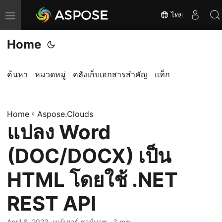
ไทย
T
o
Home
g
g
l
ค้นหา
หมวดหมู่
คลังเก็บเอกสารสำคัญ
แท็ก
e
n
Home
a
»
Aspose.Clouds
แปลง Word
v
i
(DOC/DOCX) เป็น
g
a
HTML โดยใช้ .NET
t
REST API
i
o
April 6, 2023
· เนย์เยอร์ ชาห์บาซ · 3 min