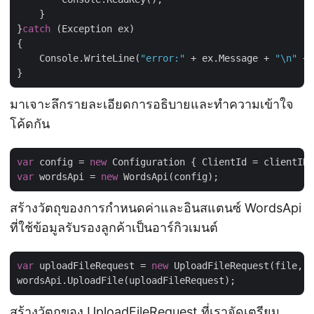
    }

}
catch
 (Exception ex)

{

    Console.WriteLine(
"error:"
 + ex.Message + 
"\n"
 + 
มาเจาะลึกรายละเอียดการอธิบายและทำความเข้าใจ
โค้ดกัน
var
 config = 
new
var
 wordsApi = 
new
สร้างวัตถุของการกำหนดค่าและอินสแตนซ์ WordsApi
ที่ใช้ข้อมูลรับรองลูกค้าเป็นอาร์กิวเมนต์
var
 uploadFileRequest = 
new
 UploadFileRequest(file, i
สร้างวัตถุของ UploadFileRequest ที่เราจัดเตรียม