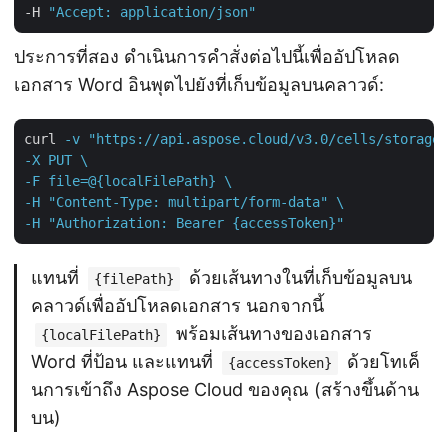
-H 
"Accept: application/json"
ประการที่สอง ดำเนินการคำสั่งต่อไปนี้เพื่ออัปโหลด
เอกสาร Word อินพุตไปยังที่เก็บข้อมูลบนคลาวด์:
curl
-v "https://api.aspose.cloud/v3.0/cells/storage/
-X PUT \

-F file=@{localFilePath} \

-H "Content-Type: multipart/form-data" \

-H "Authorization: Bearer {accessToken}"
แทนที่
ด้วยเส้นทางในที่เก็บข้อมูลบน
{filePath}
คลาวด์เพื่ออัปโหลดเอกสาร นอกจากนี้
พร้อมเส้นทางของเอกสาร
{localFilePath}
Word ที่ป้อน และแทนที่
ด้วยโทเค็
{accessToken}
นการเข้าถึง Aspose Cloud ของคุณ (สร้างขึ้นด้าน
บน)