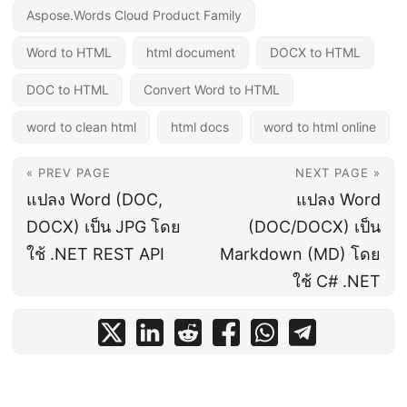
Aspose.Words Cloud Product Family
Word to HTML
html document
DOCX to HTML
DOC to HTML
Convert Word to HTML
word to clean html
html docs
word to html online
« PREV PAGE
NEXT PAGE »
แปลง Word (DOC,
แปลง Word
DOCX) เป็น JPG โดย
(DOC/DOCX) เป็น
ใช้ .NET REST API
Markdown (MD) โดย
ใช้ C# .NET