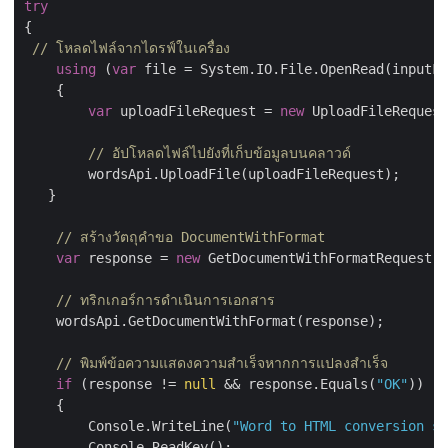
try
{

// โหลดไฟล์จากไดรฟ์ในเครื่อง
using
 (
var
 file = System.IO.File.OpenRead(inputFi
    {

var
 uploadFileRequest = 
new
 UploadFileRequest
// อัปโหลดไฟล์ไปยังที่เก็บข้อมูลบนคลาวด์
        wordsApi.UploadFile(uploadFileRequest);

   }

// สร้างวัตถุคำขอ DocumentWithFormat
var
 response = 
new
 GetDocumentWithFormatRequest(i
// ทริกเกอร์การดำเนินการเอกสาร
    wordsApi.GetDocumentWithFormat(response);

// พิมพ์ข้อความแสดงความสำเร็จหากการแปลงสำเร็จ
if
 (response != 
null
 && response.Equals(
"OK"
))

    {

        Console.WriteLine(
"Word to HTML conversion su
        Console.ReadKey();
