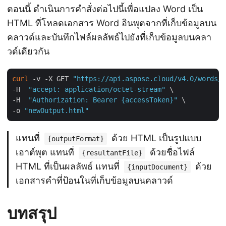
ตอนนี้ ดำเนินการคำสั่งต่อไปนี้เพื่อแปลง Word เป็น
HTML ที่โหลดเอกสาร Word อินพุตจากที่เก็บข้อมูลบน
คลาวด์และบันทึกไฟล์ผลลัพธ์ไปยังที่เก็บข้อมูลบนคลา
วด์เดียวกัน
curl
 -v -X GET 
"https://api.aspose.cloud/v4.0/words/{
-H  
"accept: application/octet-stream"
 \

-H  
"Authorization: Bearer {accessToken}"
 \

-o 
"newOutput.html"
แทนที่
ด้วย HTML เป็นรูปแบบ
{outputFormat}
เอาต์พุต แทนที่
ด้วยชื่อไฟล์
{resultantFile}
HTML ที่เป็นผลลัพธ์ แทนที่
ด้วย
{inputDocument}
เอกสารคำที่ป้อนในที่เก็บข้อมูลบนคลาวด์
บทสรุป