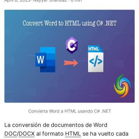
i
ó
n
Convierta Word a HTML usando C# .NET
La conversión de documentos de Word
DOC
/
DOCX
al formato
HTML
se ha vuelto cada