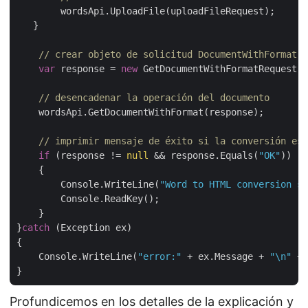
        wordsApi.UploadFile(uploadFileRequest);

   }

// crear objeto de solicitud DocumentWithFormat
var
 response = 
new
 GetDocumentWithFormatRequest(i
// desencadenar la operación del documento
    wordsApi.GetDocumentWithFormat(response);

// imprimir mensaje de éxito si la conversión es 
if
 (response != 
null
 && response.Equals(
"OK"
))

    {

        Console.WriteLine(
"Word to HTML conversion su
        Console.ReadKey();

    }

}
catch
 (Exception ex)

{

    Console.WriteLine(
"error:"
 + ex.Message + 
"\n"
 + 
Profundicemos en los detalles de la explicación y