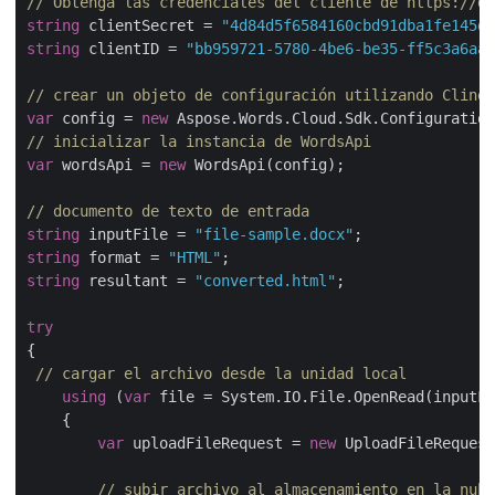
// Obtenga las credenciales del cliente de https://da
string
 clientSecret = 
"4d84d5f6584160cbd91dba1fe145db
string
 clientID = 
"bb959721-5780-4be6-be35-ff5c3a6aa4
// crear un objeto de configuración utilizando Clinet
var
 config = 
new
// inicializar la instancia de WordsApi
var
 wordsApi = 
new
 WordsApi(config);

// documento de texto de entrada
string
 inputFile = 
"file-sample.docx"
string
 format = 
"HTML"
string
 resultant = 
"converted.html"
;

try
{

// cargar el archivo desde la unidad local
using
 (
var
 file = System.IO.File.OpenRead(inputFi
    {

var
 uploadFileRequest = 
new
 UploadFileRequest
// subir archivo al almacenamiento en la nube