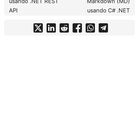
usando .NET REST
Markdown (MD)
API
usando C# .NET