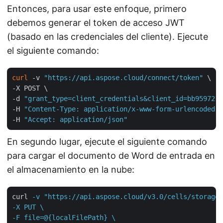
Entonces, para usar este enfoque, primero
debemos generar el token de acceso JWT
(basado en las credenciales del cliente). Ejecute
el siguiente comando:
curl
 -v 
"https://api.aspose.cloud/connect/token"
 \

-X POST \

-d 
"grant_type=client_credentials&client_id=bb959721-
-H 
"Content-Type: application/x-www-form-urlencoded"
 
-H 
"Accept: application/json"
En segundo lugar, ejecute el siguiente comando
para cargar el documento de Word de entrada en
el almacenamiento en la nube:
curl
-v "https://api.aspose.cloud/v3.0/cells/storage/
-X PUT \

-F file=@{localFilePath} \
