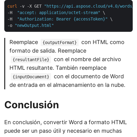
curl
 -v -X GET 
"https://api.aspose.cloud/v4.0/words/{
-H  
"accept: application/octet-stream"
 \

-H  
"Authorization: Bearer {accessToken}"
 \

-o 
"newOutput.html"
Reemplace
con HTML como
{outputFormat}
formato de salida. Reemplace
con el nombre del archivo
{resultantFile}
HTML resultante. También reemplace
con el documento de Word
{inputDocument}
de entrada en el almacenamiento en la nube.
Conclusión
En conclusión, convertir Word a formato HTML
puede ser un paso útil y necesario en muchas