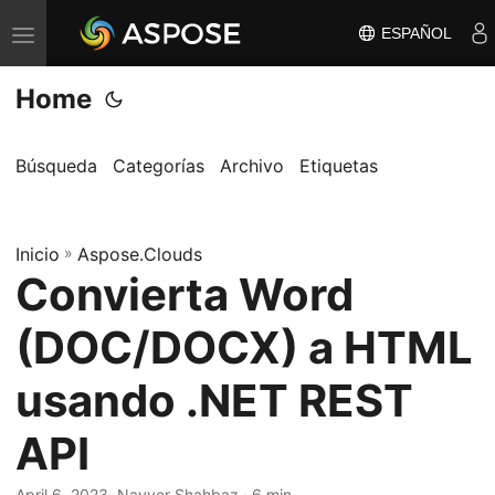
ESPAÑOL
A
l
Home
t
e
r
Búsqueda
Categorías
Archivo
Etiquetas
n
a
Inicio
r
»
Aspose.Clouds
Convierta Word
n
a
(DOC/DOCX) a HTML
v
e
usando .NET REST
g
API
a
c
April 6, 2023
· Nayyer Shahbaz · 6 min