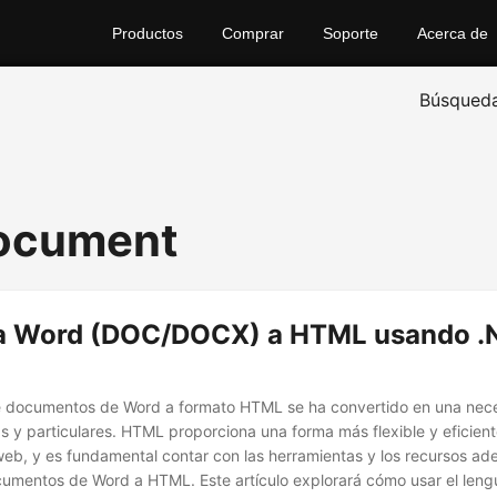
Productos
Comprar
Soporte
Acerca de
Búsqued
document
a Word (DOC/DOCX) a HTML usando .
e documentos de Word a formato HTML se ha convertido en una nec
y particulares. HTML proporciona una forma más flexible y eficien
web, y es fundamental contar con las herramientas y los recursos a
cumentos de Word a HTML. Este artículo explorará cómo usar el leng