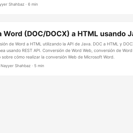
 y Aspose.Words Cloud SDK para convertir documentos de Word a f
yyer Shahbaz · 6 min
 compartir su contenido en la web.
a Word (DOC/DOCX) a HTML usando J
ersión de Word a HTML utilizando la API de Java. DOC a HTML y DO
nea usando REST API. Conversión de Word Web, conversión de Word 
 sobre cómo realizar la conversión Web de Microsoft Word.
 Nayyer Shahbaz · 5 min