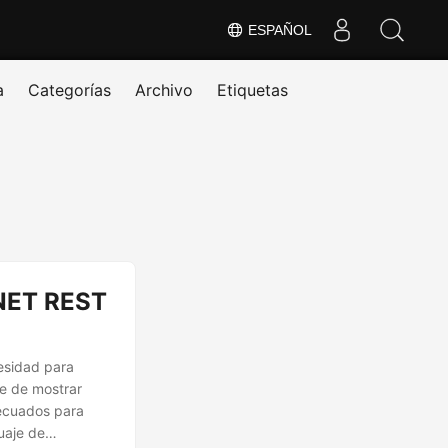
ESPAÑOL
a
Categorías
Archivo
Etiquetas
NET REST
esidad para
te de mostrar
decuados para
uaje de