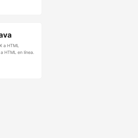
ormato HTML, lo
ava
CX a HTML
a HTML en línea.