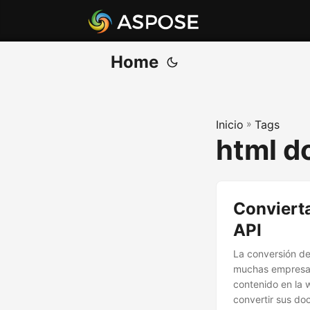
Home
Inicio
»
Tags
html 
Conviert
API
La conversión d
muchas empresas 
contenido en la 
convertir sus do