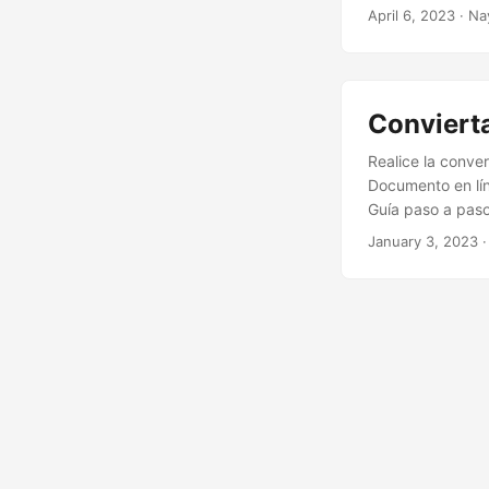
programación C#
April 6, 2023
· Na
que le facilitará
Conviert
Realice la conv
Documento en lí
Guía paso a paso
January 3, 2023
·