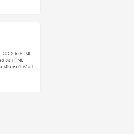
 μετατροπή
ομένου σας στον
ι DOCX to HTML
ord σε HTML
υ Microsoft Word