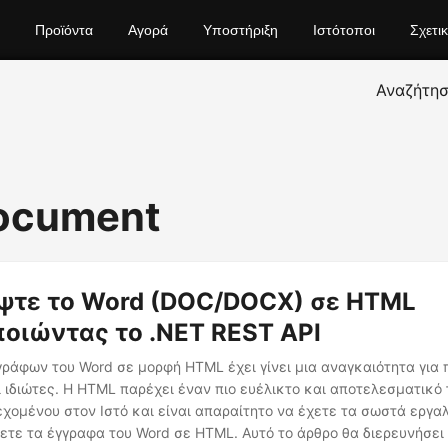
Προϊόντα
Αγορά
Υποστήριξη
Ιστότοποι
Σχετι
Αναζήτη
document
ψτε το Word (DOC/DOCX) σε HTML
οιώντας το .NET REST API
ράφων του Word σε μορφή HTML έχει γίνει μια αναγκαιότητα για 
ι ιδιώτες. Η HTML παρέχει έναν πιο ευέλικτο και αποτελεσματικό
χομένου στον Ιστό και είναι απαραίτητο να έχετε τα σωστά εργα
ετε τα έγγραφα του Word σε HTML. Αυτό το άρθρο θα διερευνήσει