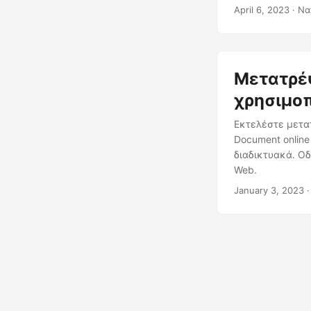
χρήσης της γλώ
April 6, 2023
· Να
εγγράφων του W
ιστό.
Μετατρέ
χρησιμο
Εκτελέστε μετα
Document onlin
διαδικτυακά. Οδ
Web.
January 3, 2023
·