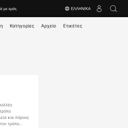
κά με εμάς
ΕΛΛΗΝΙΚΆ
ση
Κατηγορίες
Αρχείο
Ετικέτες
πολλές
 τρόπο
λεία και πόρους
 τον τρόπο