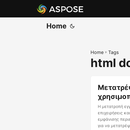
Home
Home
»
Tags
html 
Μετατρέ
χρησιμοπ
Η μετατροπή εγγ
επιχειρήσεις κα
εμφάνισης περιε
για να μετατρέψ