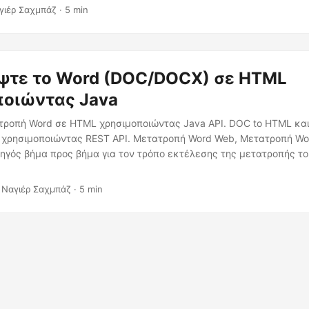
σσας προγραμματισμού C# και του Aspose.Words Cloud SDK για τη
γιέρ Σαχμπάζ · 5 min
ord σε μορφή HTML, διευκολύνοντας την κοινή χρήση του περιεχ
ψτε το Word (DOC/DOCX) σε HTML
ποιώντας Java
τροπή Word σε HTML χρησιμοποιώντας Java API. DOC to HTML κα
e χρησιμοποιώντας REST API. Μετατροπή Word Web, Μετατροπή W
ηγός βήμα προς βήμα για τον τρόπο εκτέλεσης της μετατροπής το
 Ναγιέρ Σαχμπάζ · 5 min