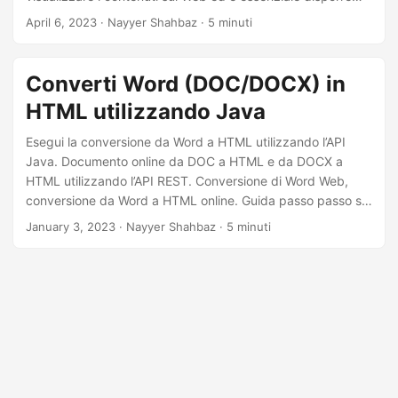
degli strumenti e delle risorse giusti per convertire i
April 6, 2023
· Nayyer Shahbaz · 5 minuti
documenti Word in HTML. Questo articolo esplorerà come
utilizzare il linguaggio di programmazione C# e
Aspose.Words Cloud SDK per convertire i documenti Word
Converti Word (DOC/DOCX) in
in formato HTML, semplificando la condivisione dei
HTML utilizzando Java
contenuti sul Web.
Esegui la conversione da Word a HTML utilizzando l’API
Java. Documento online da DOC a HTML e da DOCX a
HTML utilizzando l’API REST. Conversione di Word Web,
conversione da Word a HTML online. Guida passo passo su
come eseguire la conversione Web di Microsoft Word.
January 3, 2023
· Nayyer Shahbaz · 5 minuti