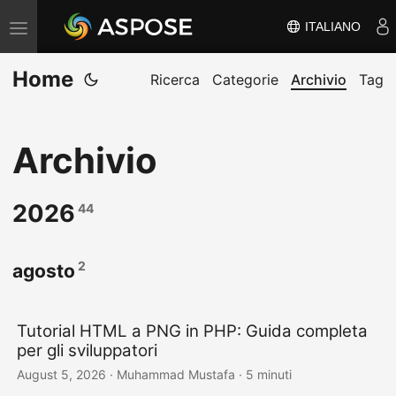
ITALIANO
V
ä
Home
x
Ricerca
Categorie
Archivio
Tag
l
a
Archivio
n
a
v
2026
44
i
g
2
agosto
e
r
i
Tutorial HTML a PNG in PHP: Guida completa
per gli sviluppatori
n
August 5, 2026
· Muhammad Mustafa · 5 minuti
g