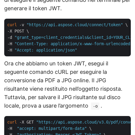
generare il token JWT.
curl
 -v 
"https://api.aspose.cloud/connect/token"
 \

-X POST \

-d 
"grant_type=client_credentials&client_id=YOUR_CLIE
-H 
"Content-Type: application/x-www-form-urlencoded"
 
-H 
"Accept: application/json"
Ora che abbiamo un token JWT, esegui il
seguente comando cURL per eseguire la
conversione da PDF a JPG online. Il JPG
risultante viene restituito nell’oggetto risposta.
Tuttavia, per salvare il JPG risultante sul disco
locale, prova a usare l’argomento
.
-o
curl
 -X GET 
"https://api.aspose.cloud/v3.0/pdf/conver
-H  
"accept: multipart/form-data"
 \

-H  
"authorization: Bearer <JWT Token>"
 \
