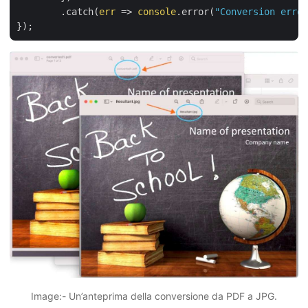
        .catch(
err
 =>
console
.error(
"Conversion error
Image:- Un’anteprima della conversione da PDF a JPG.