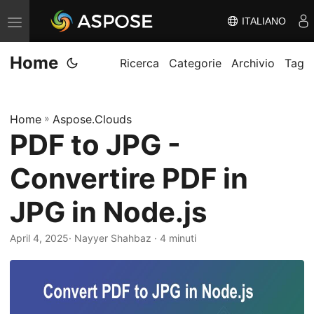
ITALIANO
V
ä
Home
x
Ricerca
Categorie
Archivio
Tag
l
a
Home
»
Aspose.Clouds
n
PDF to JPG -
a
v
Convertire PDF in
i
g
JPG in Node.js
e
April 4, 2025
· Nayyer Shahbaz · 4 minuti
r
i
n
g