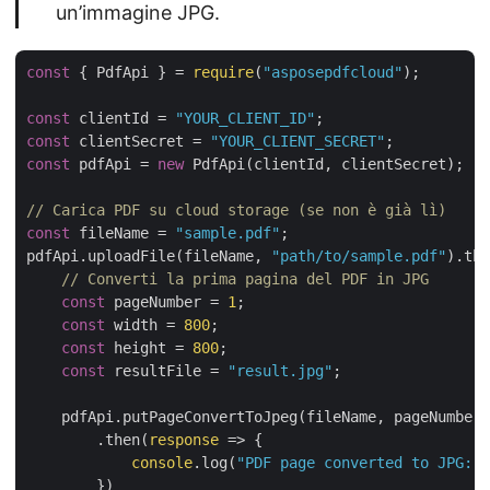
un’immagine JPG.
const
 { PdfApi } = 
require
(
"asposepdfcloud"
);

const
 clientId = 
"YOUR_CLIENT_ID"
const
 clientSecret = 
"YOUR_CLIENT_SECRET"
const
 pdfApi = 
new
 PdfApi(clientId, clientSecret);

// Carica PDF su cloud storage (se non è già lì)
const
 fileName = 
"sample.pdf"
;

pdfApi.uploadFile(fileName, 
"path/to/sample.pdf"
).the
// Converti la prima pagina del PDF in JPG
const
 pageNumber = 
1
;

const
 width = 
800
;

const
 height = 
800
;

const
 resultFile = 
"result.jpg"
;

    pdfApi.putPageConvertToJpeg(fileName, pageNumber,
        .then(
response
 =>
 {

console
.log(
"PDF page converted to JPG:"
,
        })
