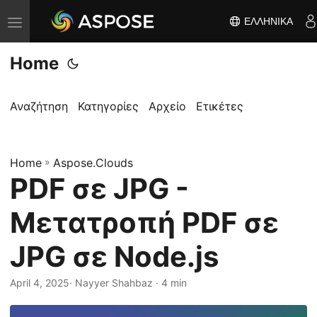
ΕΛΛΗΝΙΚΆ
Ε
ν
Home
α
λ
λ
Αναζήτηση
Κατηγορίες
Αρχείο
Ετικέτες
α
γ
Home
ή
»
Aspose.Clouds
PDF σε JPG -
π
λ
Μετατροπή PDF σε
ο
ή
JPG σε Node.js
γ
η
April 4, 2025
· Nayyer Shahbaz · 4 min
σ