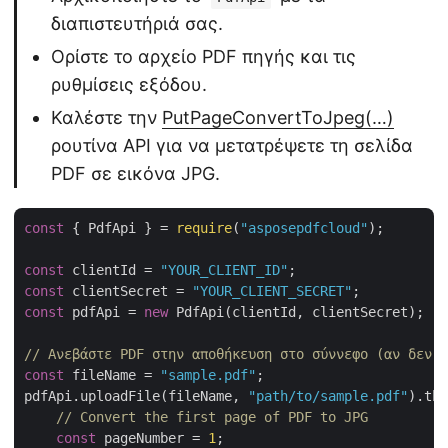
διαπιστευτήριά σας.
Ορίστε το αρχείο PDF πηγής και τις
ρυθμίσεις εξόδου.
Καλέστε την
PutPageConvertToJpeg(…)
ρουτίνα API για να μετατρέψετε τη σελίδα
PDF σε εικόνα JPG.
const
 { PdfApi } = 
require
(
"asposepdfcloud"
);

const
 clientId = 
"YOUR_CLIENT_ID"
const
 clientSecret = 
"YOUR_CLIENT_SECRET"
const
 pdfApi = 
new
 PdfApi(clientId, clientSecret);

// Ανεβάστε PDF στην αποθήκευση στο σύννεφο (αν δεν ε
const
 fileName = 
"sample.pdf"
;

pdfApi.uploadFile(fileName, 
"path/to/sample.pdf"
).the
// Convert the first page of PDF to JPG
const
 pageNumber = 
1
;
