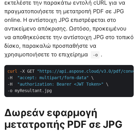
εκτελέστε την παρακάτω εντολή cURL για να
πραγματοποιήσετε τη μετατροπή PDF σε JPG
online. Η αντίστοιχη JPG επιστρέφεται στο
αντικείμενο απόκρισης. Ωστόσο, προκειμένου
να αποθηκεύσετε την αντίστοιχη JPG στο τοπικό
δίσκο, παρακαλώ προσπαθήστε να
χρησιμοποιήσετε το επιχείρημα
.
-o
curl
 -X GET 
"https://api.aspose.cloud/v3.0/pdf/conver
-H  
"accept: multipart/form-data"
 \

-H  
"authorization: Bearer <JWT Token>"
 \

Δωρεάν εφαρμογή
μετατροπής PDF σε JPG