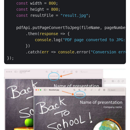
const
 width = 
800
;

const
 height = 
800
;

const
 resultFile = 
"result.jpg"
;

    pdfApi.putPageConvertToJpeg(fileName, pageNumber,
        .then(
response
 =>
 {

console
.log(
"PDF page converted to JPG:"
,
        })

        .catch(
err
 =>
console
.error(
"Conversion error