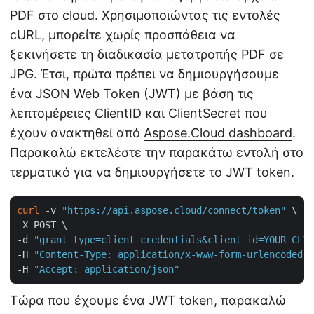
PDF στο cloud. Χρησιμοποιώντας τις εντολές
cURL, μπορείτε χωρίς προσπάθεια να
ξεκινήσετε τη διαδικασία μετατροπής PDF σε
JPG. Έτσι, πρώτα πρέπει να δημιουργήσουμε
ένα JSON Web Token (JWT) με βάση τις
λεπτομέρειες ClientID και ClientSecret που
έχουν ανακτηθεί από
Aspose.Cloud dashboard
.
Παρακαλώ εκτελέστε την παρακάτω εντολή στο
τερματικό για να δημιουργήσετε το JWT token.
curl
 -v 
"https://api.aspose.cloud/connect/token"
 \

-X POST \

-d 
"grant_type=client_credentials&client_id=YOUR_CLIE
-H 
"Content-Type: application/x-www-form-urlencoded"
 
-H 
"Accept: application/json"
Τώρα που έχουμε ένα JWT token, παρακαλώ