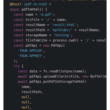
@Post
(
'/pdf-to-html'
)

async
 pdfToHtml() {

const
 name = 
'm.pdf'
;

const
 SrcFile = 
'/'
 + name;

const
 resultName = 
'result.html'
;

const
 resultPath = 
'myfolder/'
 + resultName;

const
 storageName = 
'testing'
;

const
 fileToWrite = process.cwd() + 
'/'
 + resultN
const
 pdfApi = 
new
 PdfApi(

'YOUR-APPSID'
,

'YOUR-APPKEY'
,

    );

try
 {

const
 data = fs.readFileSync(name);

await
 pdfApi.uploadFile(SrcFile, 
new
 Buffer(dat
await
 pdfApi.putPdfInStorageToHtml(

        name,

        resultPath,

null
,

null
,

null
,
