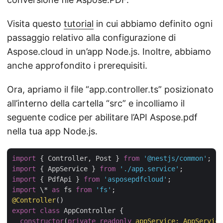
Visita questo
tutorial
in cui abbiamo definito ogni
passaggio relativo alla configurazione di
Aspose.cloud in un’app Node.js. Inoltre, abbiamo
anche approfondito i prerequisiti.
Ora, apriamo il file “app.controller.ts” posizionato
all’interno della cartella “src” e incolliamo il
seguente codice per abilitare l’API Aspose.pdf
nella tua app Node.js.
import
 { Controller, Post } 
from
'@nestjs/common'
import
 { AppService } 
from
'./app.service'
import
 { PdfApi } 
from
'asposepdfcloud'
import
 \* 
as
 fs 
from
'fs'
@Controller
export
class
 AppController {

constructor
(
private
readonly
 appService: AppService