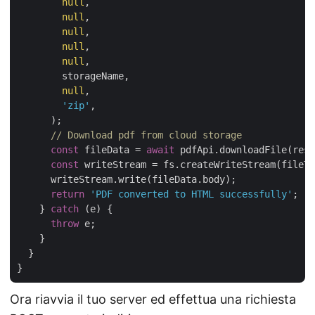
null
,

null
,

null
,

null
,

null
,

        storageName,

null
,

'zip'
,

      );

// Download pdf from cloud storage
const
 fileData = 
await
 pdfApi.downloadFile(resu
const
 writeStream = fs.createWriteStream(fileTo
      writeStream.write(fileData.body);

return
'PDF converted to HTML successfully'
;

    } 
catch
 (e) {

throw
 e;

    }

  }

Ora riavvia il tuo server ed effettua una richiesta