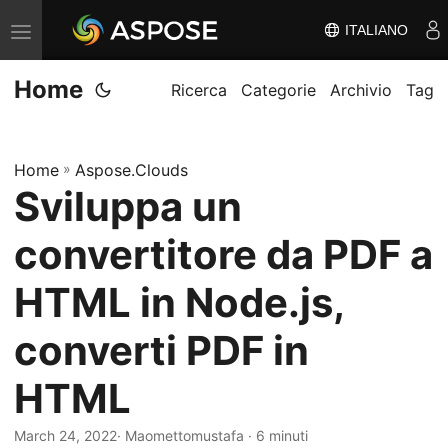
ITALIANO
V
ä
Home
x
Ricerca
Categorie
Archivio
Tag
l
a
Home
»
Aspose.Clouds
n
Sviluppa un
a
v
convertitore da PDF a
i
g
HTML in Node.js,
e
converti PDF in
r
i
HTML
n
g
March 24, 2022
· Maomettomustafa · 6 minuti