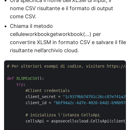
Ora specifica il nome dell’XLSM di input, il
nome CSV risultante e il formato di output
come CSV.
Chiama il metodo
celluleworkbookgetworkbook(…) per
convertire XLSM in formato CSV e salvare il file
risultante nell’archivio cloud.
# Per ulteriori esempi di codice, visitare https://gi
def
XLSMtoCSV
():
try
:

#Client credentials
        client_secret = 
"1c9379bb7d701c26cc87e741a299
        client_id = 
"bbf94a2c-6d7e-4020-b4d2-b9809741
# inizializza l'istanza CellsApi
        cellsApi = asposecellscloud.CellsApi(client_i