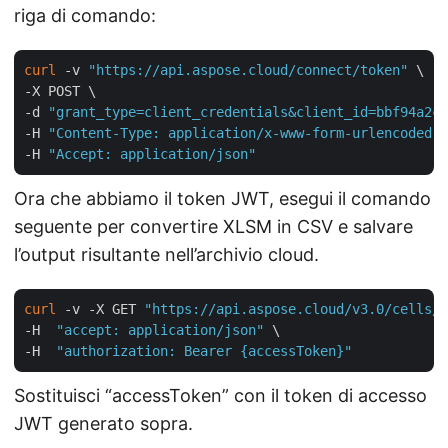
riga di comando:
curl
 -v 
"https://api.aspose.cloud/connect/token"
 \

-X POST \

-d 
"grant_type=client_credentials&client_id=bbf94a2c-
-H 
"Content-Type: application/x-www-form-urlencoded"
 
-H 
"Accept: application/json"
Ora che abbiamo il token JWT, esegui il comando
seguente per convertire XLSM in CSV e salvare
l’output risultante nell’archivio cloud.
curl
 -v -X GET 
"https://api.aspose.cloud/v3.0/cells/m
-H  
"accept: application/json"
 \

-H  
"authorization: Bearer {accessToken}"
Sostituisci “accessToken” con il token di accesso
JWT generato sopra.