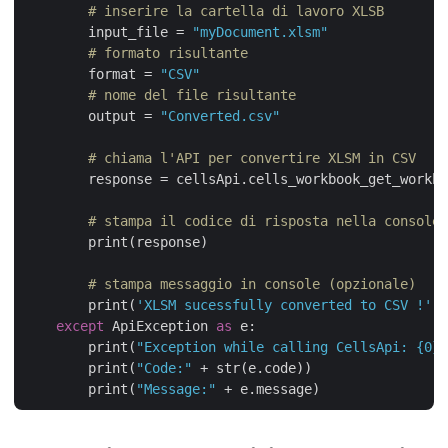
# inserire la cartella di lavoro XLSB
        input_file = 
"myDocument.xlsm"
# formato risultante
        format = 
"CSV"
# nome del file risultante
        output = 
"Converted.csv"
# chiama l'API per convertire XLSM in CSV
        response = cellsApi.cells_workbook_get_workbo
# stampa il codice di risposta nella console
        print(response)

# stampa messaggio in console (opzionale)
        print(
'XLSM sucessfully converted to CSV !'
) 
except
 ApiException 
as
 e:

        print(
"Exception while calling CellsApi: {0}"
        print(
"Code:"
 + str(e.code))

        print(
"Message:"