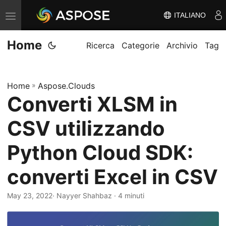
ITALIANO
V
ä
Home
x
Ricerca
Categorie
Archivio
Tag
l
a
Home
»
Aspose.Clouds
n
Converti XLSM in
a
v
CSV utilizzando
i
g
Python Cloud SDK:
e
converti Excel in CSV
r
i
May 23, 2022
· Nayyer Shahbaz · 4 minuti
n
g