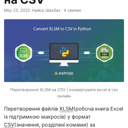
n
May 23, 2022
· Найєр Шахбаз · 4 хвилин
Перетворення XLSM на CSV | конвертувати excel в csv
онлайн
Перетворення файлів
XLSM
(робоча книга Excel
із підтримкою макросів) у формат
CSV
(значення, розділені комами) за