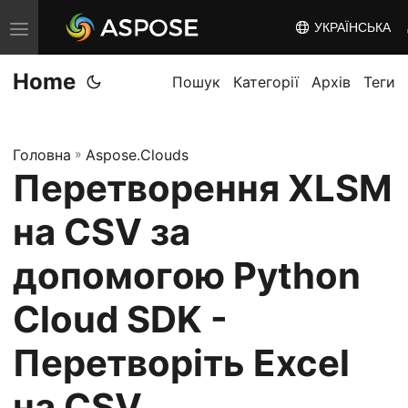
УКРАЇНСЬКА
T
o
Home
g
Пошук
Категорії
Архів
Теги
g
l
Головна
»
Aspose.Clouds
e
Перетворення XLSM
n
a
на CSV за
v
i
допомогою Python
g
Cloud SDK -
a
t
Перетворіть Excel
i
o
на CSV