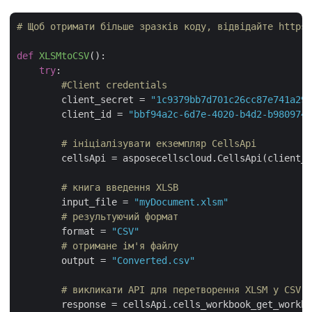
# Щоб отримати більше зразків коду, відвідайте https:
def
XLSMtoCSV
():
try
:

#Client credentials
        client_secret = 
"1c9379bb7d701c26cc87e741a299
        client_id = 
"bbf94a2c-6d7e-4020-b4d2-b9809741
# ініціалізувати екземпляр CellsApi
        cellsApi = asposecellscloud.CellsApi(client_i
# книга введення XLSB
        input_file = 
"myDocument.xlsm"
# результуючий формат
        format = 
"CSV"
# отримане ім'я файлу
        output = 
"Converted.csv"
# викликати API для перетворення XLSM у CSV
        response = cellsApi.cells_workbook_get_workbo