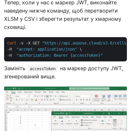
Тепер, коли у нас є маркер JWT, виконайте
наведену нижче команду, щоб перетворити
XLSM у CSV і зберегти результат у хмарному
сховищі.
curl
 -v -X GET 
"https://api.aspose.cloud/v3.0/cells/m
-H  
"accept: application/json"
 \

-H  
"authorization: Bearer {accessToken}"
Замініть
на маркер доступу JWT,
accessToken
згенерований вище.