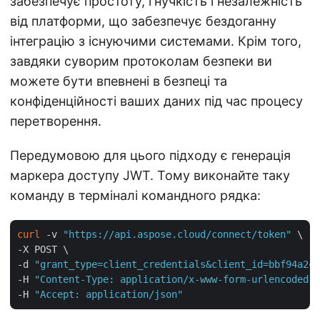
забезпечує простоту, гнучкість і незалежність
від платформи, що забезпечує бездоганну
інтеграцію з існуючими системами. Крім того,
завдяки суворим протоколам безпеки ви
можете бути впевнені в безпеці та
конфіденційності ваших даних під час процесу
перетворення.
Передумовою для цього підходу є генерація
маркера доступу JWT. Тому виконайте таку
команду в терміналі командного рядка:
curl
 -v 
"https://api.aspose.cloud/connect/token"
 \

-X POST \

-d 
"grant_type=client_credentials&client_id=bbf94a2c-
-H 
"Content-Type: application/x-www-form-urlencoded"
 
-H 
"Accept: application/json"