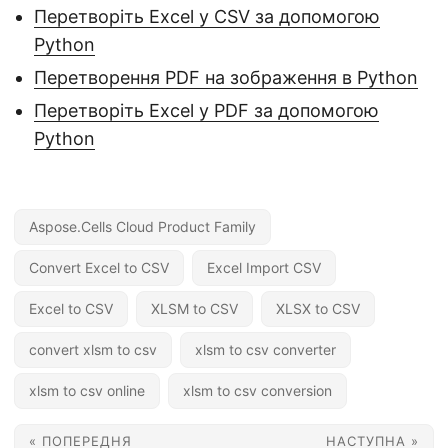
Перетворіть Excel у CSV за допомогою
Python
Перетворення PDF на зображення в Python
Перетворіть Excel у PDF за допомогою
Python
Aspose.Cells Cloud Product Family
Convert Excel to CSV
Excel Import CSV
Excel to CSV
XLSM to CSV
XLSX to CSV
convert xlsm to csv
xlsm to csv converter
xlsm to csv online
xlsm to csv conversion
« ПОПЕРЕДНЯ
НАСТУПНА »