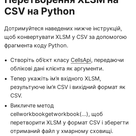
CSV на Python
Дотримуйтеся наведених нижче інструкцій,
щоб конвертувати XLSM у CSV за допомогою
фрагмента коду Python.
Створіть об’єкт класу
CellsApi
, передаючи
облікові дані клієнта як аргументи.
Тепер укажіть ім’я вхідного XLSM,
результуюче ім’я CSV і вихідний формат як
CSV.
Викличте метод
cellworkbookgetworkbook(…), щоб
перетворити XLSM у формат CSV і зберегти
отриманий файл у хмарному сховищі.