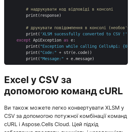
# надрукувати код відповіді в консолі
        print(response)

# друкувати повідомлення в консолі (необов'яз
        print(
'XLSM sucessfully converted to CSV !'
) 
except
 ApiException 
as
 e:

        print(
"Exception while calling CellsApi: {0}"
        print(
"Code:"
 + str(e.code))

        print(
"Message:"
Excel у CSV за
допомогою команд cURL
Ви також можете легко конвертувати XLSM у
CSV за допомогою потужної комбінації команд
cURL і Aspose.Cells Cloud. Цей підхід