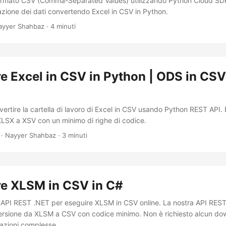
ormato CSV (Comma-Separated Values) utilizzando Python Cloud SDK.
razione dei dati convertendo Excel in CSV in Python.
ayyer Shahbaz · 4 minuti
e Excel in CSV in Python | ODS in CSV
ertire la cartella di lavoro di Excel in CSV usando Python REST API. 
LSX a XSV con un minimo di righe di codice.
· Nayyer Shahbaz · 3 minuti
re XLSM in CSV in C#
ra API REST .NET per eseguire XLSM in CSV online. La nostra API REST
ersione da XLSM a CSV con codice minimo. Non è richiesto alcun do
lazioni complesse.