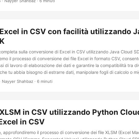
3
· Nayyer Shahbaz · 6 minuti
dati più facilmente e condividerli più ampiamente.
Excel in CSV con facilità utilizzando 
DK
completa sulla conversione di Excel in CSV utilizzando Java Cloud S
remo il processo di conversione dei file Excel in formato CSV, consent
ssi di lavoro di elaborazione dei dati e garantire la compatibilità tra d
 che tu abbia bisogno di estrarre dati, manipolare fogli di calcolo o mi
questa guida ti fornirà i passaggi necessari per eseguire la conversi
· Nayyer Shahbaz · 6 minuti
 XLSM in CSV utilizzando Python Clou
Excel in CSV
lo, approfondiremo il processo di conversione dei file XLSM (Excel M