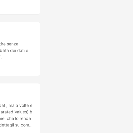
tire senza
ilità dei dati e
.
dati, ma a volte è
parated Values) è
me, che lo rende
 dettagli su come
 che tu possa