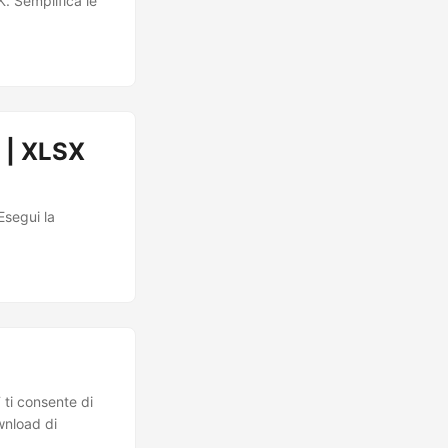
 Semplifica le
 | XLSX
Esegui la
 ti consente di
wnload di