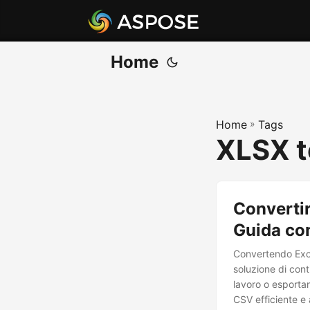
Home
Home
»
Tags
XLSX 
Convertir
Guida co
Convertendo Excel
soluzione di cont
lavoro o esportan
CSV efficiente e 