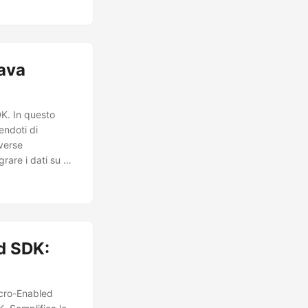
Java
DK. In questo
endoti di
iverse
grare i dati su un
one da Excel a
d SDK:
acro-Enabled