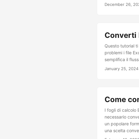
December 26, 20
Converti 
Questo tutorial t
problemi i file E
semplifica il flu
January 25, 2024
Come con
I fogli di calcol
necessario conve
un popolare form
una scelta conven
utilizzare C# per