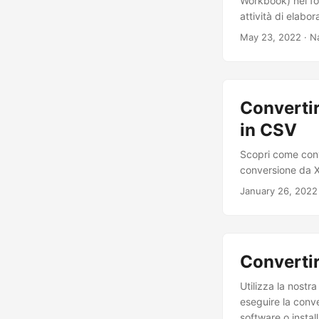
Workbook) nel f
attività di elabo
May 23, 2022
· N
Convertir
in CSV
Scopri come conv
conversione da X
January 26, 2022
Converti
Utilizza la nost
eseguire la conv
software o instal