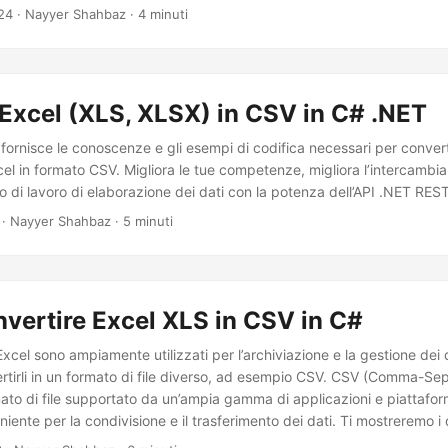
24
· Nayyer Shahbaz · 4 minuti
Excel (XLS, XLSX) in CSV in C# .NET
i fornisce le conoscenze e gli esempi di codifica necessari per conver
xcel in formato CSV. Migliora le tue competenze, migliora l’intercambiab
sso di lavoro di elaborazione dei dati con la potenza dell’API .NET REST
· Nayyer Shahbaz · 5 minuti
vertire Excel XLS in CSV in C#
o Excel sono ampiamente utilizzati per l’archiviazione e la gestione dei 
rtirli in un formato di file diverso, ad esempio CSV. CSV (Comma-Se
ato di file supportato da un’ampia gamma di applicazioni e piattafor
iente per la condivisione e il trasferimento dei dati. Ti mostreremo i
 convertire i fogli di calcolo Excel XLS/XLSX in formato CSV, in modo