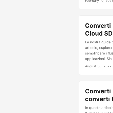
February 10, 202
accedere ai tuoi 
Converti 
Cloud S
La nostra guida 
articolo, esplore
semplificare i flu
applicazioni. Sia
sistema diverso, 
August 30, 2022
CSV.
Converti
converti 
In questo artico