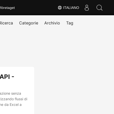
företaget
ITALIANO
Ricerca
Categorie
Archivio
Tag
API -
razione senza
tizzando flussi di
one da Excel a