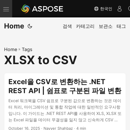
한국인
내
비
Home
게
검색
카테고리
보관소
태그
이
션
Home
»
Tags
전
XLSX to CSV
환
Excel을 CSV로 변환하는 .NET
REST API | 쉼표로 구분된 파일 변환
Excel 워크북을 CSV 쉼표로 구분된 값으로 변환하는 것은 데이
터 처리, 마이그레이션 및 통합 작업에 대한 일반적인 요구사항
입니다. 이 가이드는 .NET REST API를 사용하여 XLS, XLSX 또
는 Excel 파일을 데이터 무결성을 잃지 않고 신속하게 CSV 형
식으로 변환하는 방법을 설명합니다. XLSX를 CSV로 변경하거
October 16, 2025
· Nayyer Shahbaz · 4 min