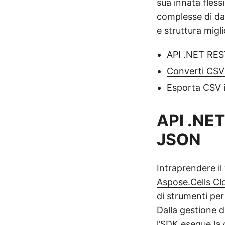
sua innata fless
complesse di dat
e struttura migl
API .NET RES
Converti CSV
Esporta CSV 
API .NET
JSON
Intraprendere i
Aspose.Cells Cl
di strumenti per
Dalla gestione di
l’SDK esegue la 