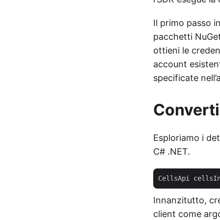
Il primo passo 
pacchetti NuGet 
ottieni le creden
account esisten
specificate nell’
Converti
Esploriamo i det
C# .NET.
CellsApi cellsI
Innanzitutto, cr
client come arg