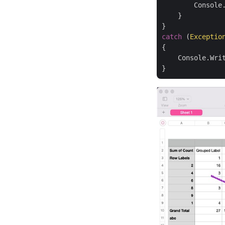
        Console.
    }

catch
 (
Exceptio
{

    Console.Wri