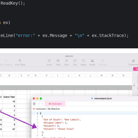
ReadKey();

n
 ex)

teLine(
"error:"
 + ex.Message + 
"\n"
 + ex.StackTrace);
