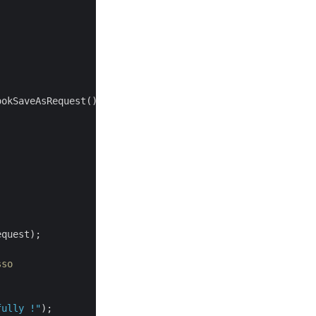
okSaveAsRequest()

quest);

sso
fully !"
);
