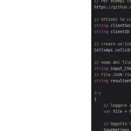
// Per esempi c
https:
//github.
// Ottieni le c
string
 clientSe
string
 clientID
// creare un'is
CellsApi cellsI
// nome del fil
string
 input_CS
// File JSON ri
string
 resultan
try
{

// leggere 
var
 file = 
// Oggetto 
    SaveOptions