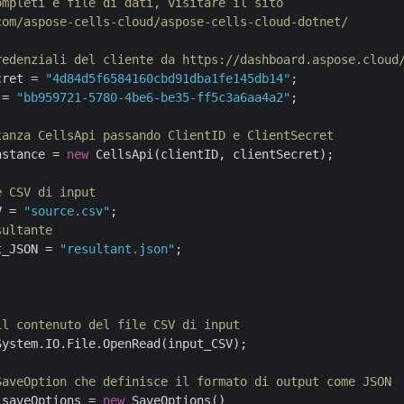
ompleti e file di dati, visitare il sito 
com/aspose-cells-cloud/aspose-cells-cloud-dotnet/
redenziali del cliente da https://dashboard.aspose.cloud
cret = 
"4d84d5f6584160cbd91dba1fe145db14"
 = 
"bb959721-5780-4be6-be35-ff5c3a6aa4a2"
;

tanza CellsApi passando ClientID e ClientSecret
nstance = 
new
 CellsApi(clientID, clientSecret);

e CSV di input
V = 
"source.csv"
sultante
t_JSON = 
"resultant.json"
;

il contenuto del file CSV di input
System.IO.File.OpenRead(input_CSV);

SaveOption che definisce il formato di output come JSON
 saveOptions = 
new
 SaveOptions()
