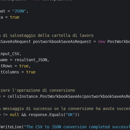
mat = 
"JSON"
,

ta = 
true
a di salvataggio della cartella di lavoro
kSaveAsRequest postworkbookSaveAsRequest = 
new
 PostWorkbo
nput_CSV,

ame = resultant_JSON,

itRows = 
true
,

itColumns = 
true
zzare l'operazione di conversione
e = cellsInstance.PostWorkbookSaveAs(postworkbookSaveAsRe
n messaggio di successo se la conversione ha avuto succe
e != 
null
 && response.Equals(
"OK"
))

.WriteLine(
"The CSV to JSON conversion completed success