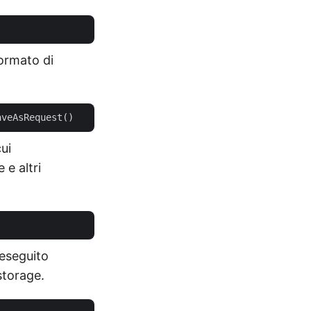
formato di
ui
 e altri
 eseguito
storage.