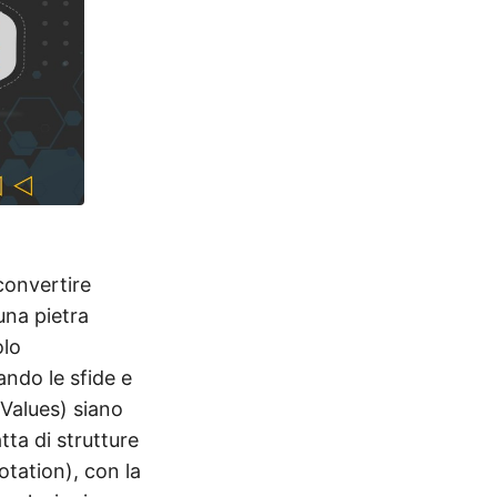
convertire
una pietra
olo
ando le sfide e
Values) siano
tta di strutture
otation), con la