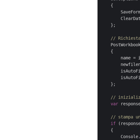
    {

        SaveFor
        ClearDa
    };

// Richiest
    PostWorkboo
    {

        name = i
        newfilen
        isAutoF
        isAutoF
    };

// iniziali
var
 respons
// stampa u
if
 (respons
    {

        Console