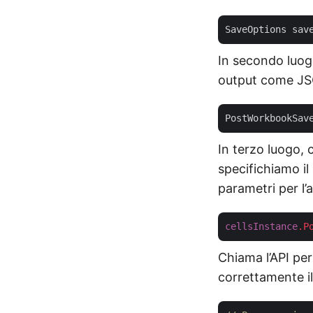
SaveOptions sav
In secondo luogo
output come J
PostWorkbookSav
In terzo luogo,
specifichiamo il
parametri per l
cellsInstance
.P
Chiama l’API per
correttamente il