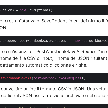
eOptions = 
new
, crea un’istanza di SaveOptions in cui definiamo il 
SON.
eAsRequest postworkbookSaveAsRequest = 
new
 crea un’istanza di “PostWorkbookSaveAsRequest” in c
 nome del file CSV di input, il nome del JSON risultante
’adattamento automatico di colonne e righe.
ostWorkbookSaveAs
(
postworkbookSaveAsRequest
 convertire online il formato CSV in JSON. Una volta
 codice, il JSON risultante viene archiviato nel cloud 