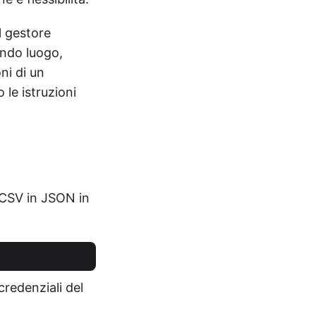
l gestore
ondo luogo,
ni di un
le istruzioni
o CSV in JSON in
credenziali del