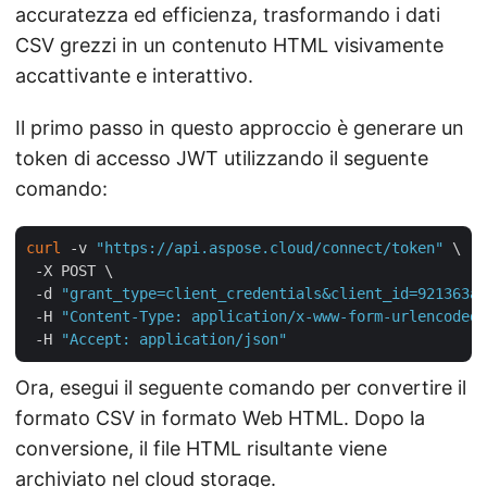
accuratezza ed efficienza, trasformando i dati
CSV grezzi in un contenuto HTML visivamente
accattivante e interattivo.
Il primo passo in questo approccio è generare un
token di accesso JWT utilizzando il seguente
comando:
curl
 -v 
"https://api.aspose.cloud/connect/token"
 \

 -X POST \

 -d 
"grant_type=client_credentials&client_id=921363a8
 -H 
"Content-Type: application/x-www-form-urlencoded"
 -H 
"Accept: application/json"
Ora, esegui il seguente comando per convertire il
formato CSV in formato Web HTML. Dopo la
conversione, il file HTML risultante viene
archiviato nel cloud storage.