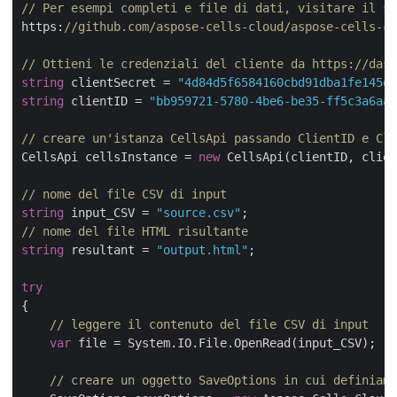
// Per esempi completi e file di dati, visitare il si
https:
//github.com/aspose-cells-cloud/aspose-cells-cl
// Ottieni le credenziali del cliente da https://dash
string
 clientSecret = 
"4d84d5f6584160cbd91dba1fe145db
string
 clientID = 
"bb959721-5780-4be6-be35-ff5c3a6aa4
// creare un'istanza CellsApi passando ClientID e Cli
CellsApi cellsInstance = 
new
 CellsApi(clientID, clien
// nome del file CSV di input
string
 input_CSV = 
"source.csv"
// nome del file HTML risultante
string
 resultant = 
"output.html"
;

try
{

// leggere il contenuto del file CSV di input
var
 file = System.IO.File.OpenRead(input_CSV);

// creare un oggetto SaveOptions in cui definiamo