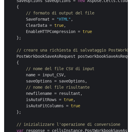
    SaveOptions saveOptions = 
new
 Aspose.Cells.Cloud.
    {

// formato di output del file 
        SaveFormat = 
"HTML"
,

        ClearData = 
true
,

        EnableHTTPCompression = 
true
    };

// creare una richiesta di salvataggio PostWorkbo
    PostWorkbookSaveAsRequest postworkbookSaveAsReque
    {

// nome del file CSV di input
        name = input_CSV,

        saveOptions = saveOptions,

// nome del file risultante
        newfilename = resultant,

        isAutoFitRows = 
true
,

        isAutoFitColumns = 
true
    };

// inizializzare l'operazione di conversione
var
 response = cellsInstance.PostWorkbookSaveAs(p