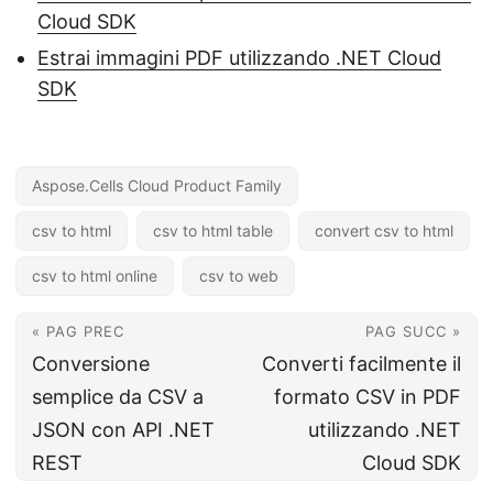
Cloud SDK
Estrai immagini PDF utilizzando .NET Cloud
SDK
Aspose.Cells Cloud Product Family
csv to html
csv to html table
convert csv to html
csv to html online
csv to web
« PAG PREC
PAG SUCC »
Conversione
Converti facilmente il
semplice da CSV a
formato CSV in PDF
JSON con API .NET
utilizzando .NET
REST
Cloud SDK