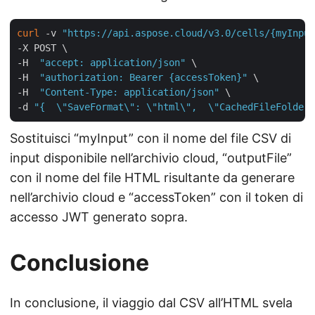
curl
 -v 
"https://api.aspose.cloud/v3.0/cells/{myInput
-X POST \

-H  
"accept: application/json"
 \

-H  
"authorization: Bearer {accessToken}"
 \

-H  
"Content-Type: application/json"
 \

-d 
"{  \"SaveFormat\": \"html\",  \"CachedFileFolder\
Sostituisci “myInput” con il nome del file CSV di
input disponibile nell’archivio cloud, “outputFile”
con il nome del file HTML risultante da generare
nell’archivio cloud e “accessToken” con il token di
accesso JWT generato sopra.
Conclusione
In conclusione, il viaggio dal CSV all’HTML svela