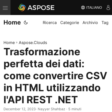
ITALIANO
V
ä
Home
x
Ricerca
Categorie
Archivio
Tag
l
a
Home
»
Aspose.Clouds
n
Trasformazione
a
v
perfetta dei dati:
i
g
come convertire CSV
e
in HTML utilizzando
r
i
l'API REST .NET
n
g
December 12, 2023
· Nayyer Shahbaz · 5 minuti