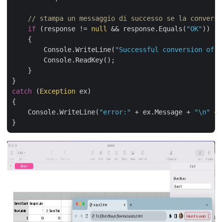
// stampa un messaggio di successo se la conversi
if
 (response != 
null
 && response.Equals(
"OK"
))

    {

        Console.WriteLine(
"Successful conversion of C
        Console.ReadKey();

    }

catch
 (
Exception
 ex)

{

    Console.WriteLine(
"error:"
 + ex.Message + 
"\n"
 + 