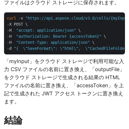
ファイルはクラウド ストレージに保存されます。
curl
 -v 
"https://api.aspose.cloud/v3.0/cells/{myInput
-X POST \

-H  
"accept: application/json"
 \

-H  
"authorization: Bearer {accessToken}"
 \

-H  
"Content-Type: application/json"
 \

-d 
"{  \"SaveFormat\": \"html\",  \"CachedFileFolder\
「myInput」をクラウド ストレージで利用可能な入
力 CSV ファイルの名前に置き換え、「outputFile」
をクラウド ストレージで生成される結果の HTML
ファイルの名前に置き換え、「accessToken」を上
記で生成された JWT アクセス トークンに置き換え
ます。
結論