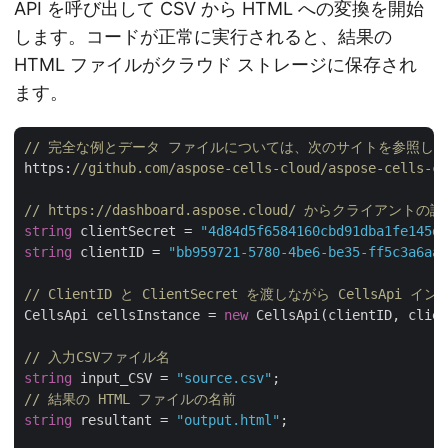
API を呼び出して CSV から HTML への変換を開始
します。コードが正常に実行されると、結果の
HTML ファイルがクラウド ストレージに保存され
ます。
// 完全な例とデータ ファイルについては、次のサイトを参照して
https:
//github.com/aspose-cells-cloud/aspose-cells-cl
// https://dashboard.aspose.cloud/ からクライア
string
 clientSecret = 
"4d84d5f6584160cbd91dba1fe145db
string
 clientID = 
"bb959721-5780-4be6-be35-ff5c3a6aa4
// ClientID と ClientSecret を渡しながら CellsApi
CellsApi cellsInstance = 
new
 CellsApi(clientID, clien
// 入力CSVファイル名
string
 input_CSV = 
"source.csv"
// 結果の HTML ファイルの名前
string
 resultant = 
"output.html"
;
