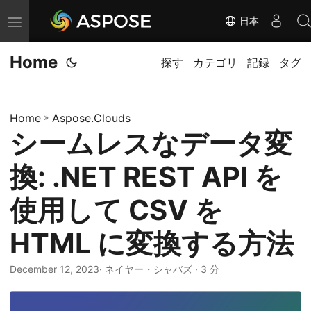
日本
ナ
ビ
Home
ゲ
探す
カテゴリ
記録
タグ
ー
シ
Home
»
Aspose.Clouds
ョ
シームレスなデータ変
ン
の
換: .NET REST API を
切
り
使用して CSV を
替
HTML に変換する方法
え
December 12, 2023
· ネイヤー・シャバズ · 3 分