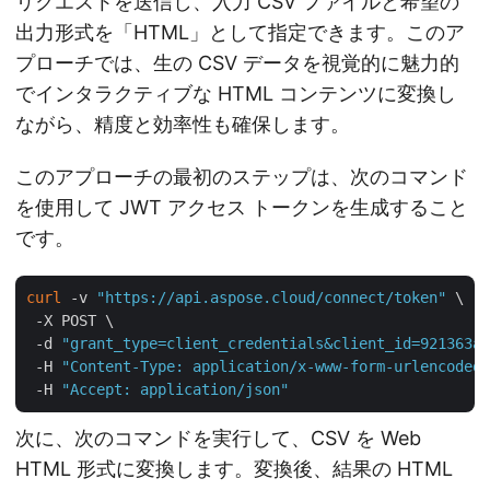
リクエストを送信し、入力 CSV ファイルと希望の
出力形式を「HTML」として指定できます。このア
プローチでは、生の CSV データを視覚的に魅力的
でインタラクティブな HTML コンテンツに変換し
ながら、精度と効率性も確保します。
このアプローチの最初のステップは、次のコマンド
を使用して JWT アクセス トークンを生成すること
です。
curl
 -v 
"https://api.aspose.cloud/connect/token"
 \

 -X POST \

 -d 
"grant_type=client_credentials&client_id=921363a8
 -H 
"Content-Type: application/x-www-form-urlencoded"
 -H 
"Accept: application/json"
次に、次のコマンドを実行して、CSV を Web
HTML 形式に変換します。変換後、結果の HTML