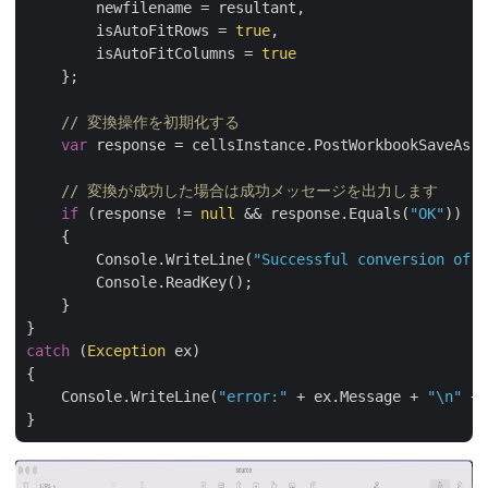
        newfilename = resultant,

        isAutoFitRows = 
true
,

        isAutoFitColumns = 
true
    };

// 変換操作を初期化する
var
 response = cellsInstance.PostWorkbookSaveAs(p
// 変換が成功した場合は成功メッセージを出力します
if
 (response != 
null
 && response.Equals(
"OK"
))

    {

        Console.WriteLine(
"Successful conversion of C
        Console.ReadKey();

    }

catch
 (
Exception
 ex)

{

    Console.WriteLine(
"error:"
 + ex.Message + 
"\n"
 + 