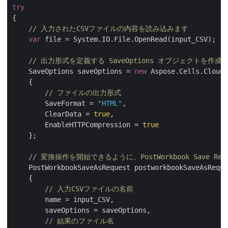
try
{

// 入力されたCSVファイルの内容を読み込みます
var
 file = System.IO.File.OpenRead(input_CSV);

// 出力形式を定義する SaveOptions オブジェクトを作成
    SaveOptions saveOptions = 
new
 Aspose.Cells.Cloud.
    {

// ファイルの出力形式 
        SaveFormat = 
"HTML"
,

        ClearData = 
true
,

        EnableHTTPCompression = 
true
    };

// 変換操作を開始できるように、PostWorkbook Save Re
    PostWorkbookSaveAsRequest postworkbookSaveAsReque
    {

// 入力CSVファイルの名前
        name = input_CSV,

        saveOptions = saveOptions,

// 結果のファイル名