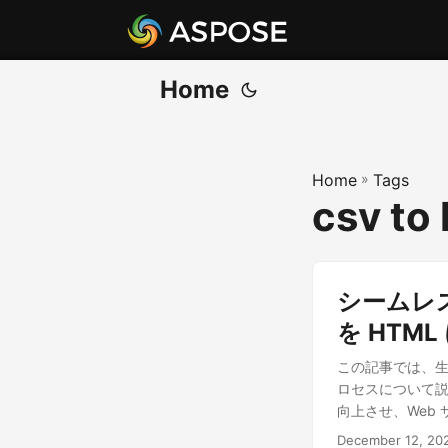
Home
Home
»
Tags
csv to 
シームレスな
を HTM
この記事では、生
ロセスについて説明
向上させ、Web
December 12, 20