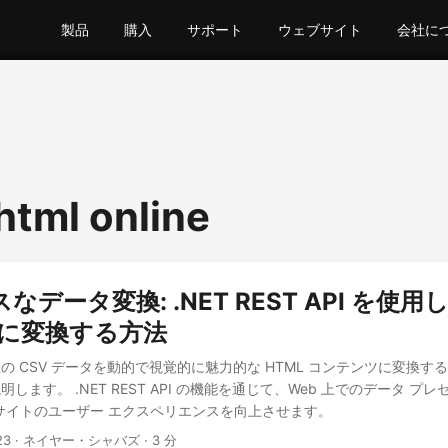
製品
購入
サポート
ウェブサイト
会社に
html online
データ変換: .NET REST API を使用し
L に変換する方法
の CSV データを動的で視覚的に魅力的な HTML コンテンツに変換す
します。 .NET REST API の機能を通じて、Web 上でのデータ プ
 サイトのユーザー エクスペリエンスを向上させます。
23
· ネイヤー・シャバズ · 3 分