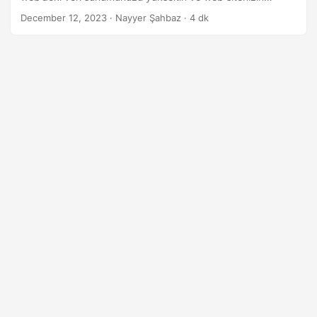
i
kullanıcı deneyimini geliştirin.
December 12, 2023
· Nayyer Şahbaz · 4 dk
r