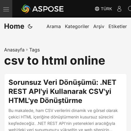
TÜRK
G
e
Home
z
Arama
Kategoriler
Arşiv
Etiketler
i
n
Anasayfa
»
Tags
m
csv to html online
e
y
i
Sorunsuz Veri Dönüşümü: .NET
D
REST API'yi Kullanarak CSV'yi
e
HTML'ye Dönüştürme
ğ
i
Bu makalede, ham CSV verilerini dinamik ve görsel olarak
ş
çekici HTML içeriğine dönüştürmenin kusursuz sürecini
keşfedeceğiz. .NET REST API’nin yetenekleri aracılığıyla
t
web’deki veri sunumunuzu yükseltin ve web sitenizin