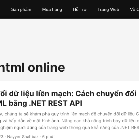
Sản phẩm
Mua hàng
Hỗ Trợ
Trang Web
Về C
html online
ổi dữ liệu liền mạch: Cách chuyển đổ
L bằng .NET REST API
ày, chúng ta sẽ khám phá quy trình liền mạch để chuyển đổi dữ liệu 
và hấp dẫn về mặt hình ảnh. Nâng cao khả năng trình bày dữ liệu 
i nghiệm người dùng của trang web thông qua khả năng của .NET RES
23
· Nayyer Shahbaz · 6 phút