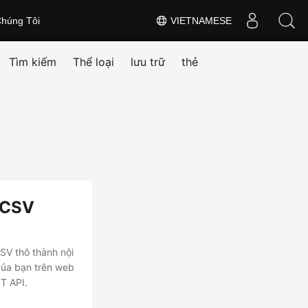
húng Tôi
VIETNAMESE
Tìm kiếm
Thể loại
lưu trữ
thẻ
i CSV
CSV thô thành nội
của bạn trên web
T API.