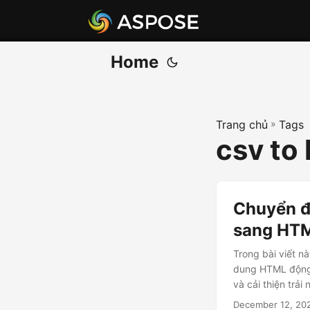
Home
Trang chủ
»
Tags
csv to 
Chuyển đ
sang HTM
Trong bài viết n
dung HTML động 
và cải thiện trả
December 12, 20