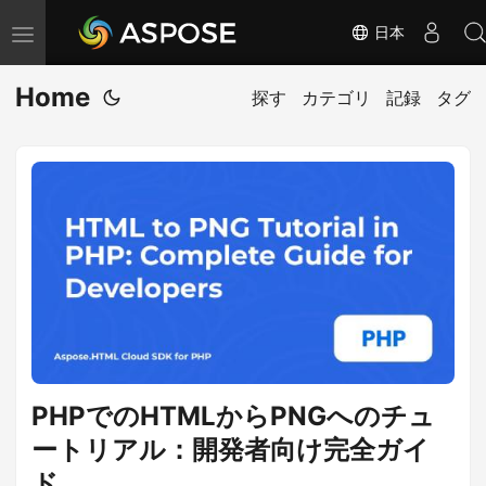
日本
ナ
ビ
Home
ゲ
探す
カテゴリ
記録
タグ
ー
シ
ョ
ン
の
切
り
替
え
PHPでのHTMLからPNGへのチュ
ートリアル：開発者向け完全ガイ
ド