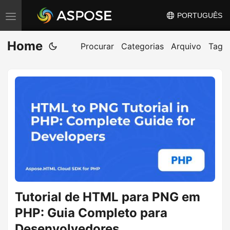
PORTUGUÊS
A
l
Home
t
Procurar
Categorias
Arquivo
Tag
e
r
n
a
r
n
a
v
e
g
Tutorial de HTML para PNG em
a
PHP: Guia Completo para
ç
Desenvolvedores