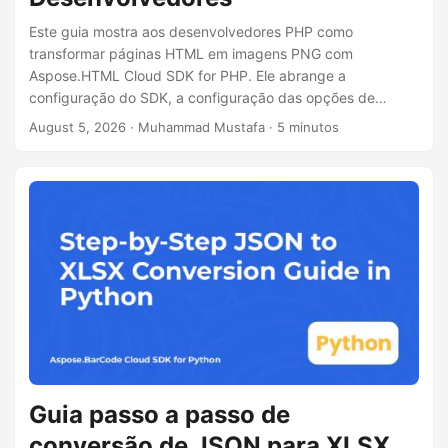
ã
Este guia mostra aos desenvolvedores PHP como
o
transformar páginas HTML em imagens PNG com
Aspose.HTML Cloud SDK for PHP. Ele abrange a
configuração do SDK, a configuração das opções de
conversão, um exemplo de código e chamadas REST cURL
August 5, 2026
· Muhammad Mustafa · 5 minutos
para geração de capturas de tela no lado do servidor.
Guia passo a passo de
conversão de JSON para XLSX