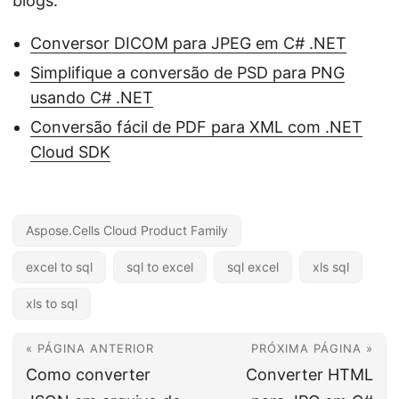
blogs:
Conversor DICOM para JPEG em C# .NET
Simplifique a conversão de PSD para PNG
usando C# .NET
Conversão fácil de PDF para XML com .NET
Cloud SDK
Aspose.Cells Cloud Product Family
excel to sql
sql to excel
sql excel
xls sql
xls to sql
« PÁGINA ANTERIOR
PRÓXIMA PÁGINA »
Como converter
Converter HTML