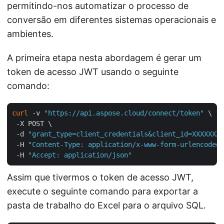
permitindo-nos automatizar o processo de
conversão em diferentes sistemas operacionais e
ambientes.
A primeira etapa nesta abordagem é gerar um
token de acesso JWT usando o seguinte
comando:
curl
 -v 
"https://api.aspose.cloud/connect/token"
 \

 -X POST \

 -d 
"grant_type=client_credentials&client_id=XXXXXXX-
 -H 
"Content-Type: application/x-www-form-urlencoded"
 -H 
"Accept: application/json"
Assim que tivermos o token de acesso JWT,
execute o seguinte comando para exportar a
pasta de trabalho do Excel para o arquivo SQL.