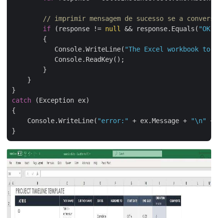
// imprimir mensagem de sucesso se a conversã
if
 (response != 
null
 && response.Equals(
"OK"
)
        {

           Console.WriteLine(
"The Excel workbook to S
           Console.ReadKey();

        }

    }

catch
 (Exception ex)

{

    Console.WriteLine(
"error:"
 + ex.Message + 
"\n"
 + 