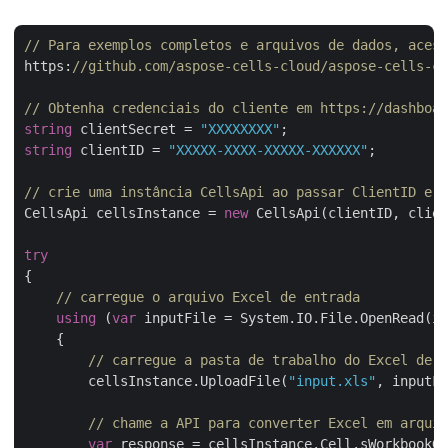
// Para exemplos completos e arquivos de dados, acess
https:
//github.com/aspose-cells-cloud/aspose-cells-cl
// Obtenha credenciais do cliente em https://dashboar
string
 clientSecret = 
"XXXXXXXX"
string
 clientID = 
"XXXXX-XXXX-XXXXX-XXXXXX"
;

// crie uma instância CellsApi ao passar ClientID e C
CellsApi cellsInstance = 
new
 CellsApi(clientID, clien
try
{

// carregue o arquivo Excel de entrada
using
 (
var
 inputFile = System.IO.File.OpenRead(in
    {

// carregue a pasta de trabalho do Excel de e
        cellsInstance.UploadFile(
"input.xls"
, inputFi
// chame a API para converter Excel em arquiv
var
 response = cellsInstance.Cell.sWorkbookGe