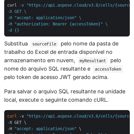
curl
-v "https://api.aspose.cloud/v3.0/cells/{sourceF
-X GET \

-H "accept: application/json" \

-H "authorization: Bearer {accessToken}" \

-d {}
Substitua
pelo nome da pasta de
sourceFile
trabalho do Excel de entrada disponível no
armazenamento em nuvem,
pelo
myResultant
nome do arquivo SQL resultante e
accessToken
pelo token de acesso JWT gerado acima.
Para salvar o arquivo SQL resultante na unidade
local, execute o seguinte comando cURL.
curl
 -v 
"https://api.aspose.cloud/v3.0/cells/{sourceF
-X GET \

-H 
"accept: application/json"
 \
