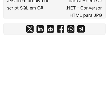
JSON em arquivo de
para JPG em C#
script SQL em C#
.NET - Conversor
HTML para JPG