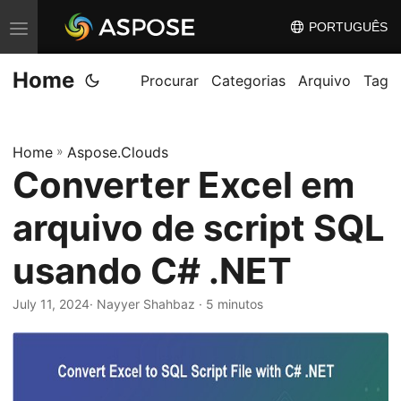
PORTUGUÊS
A
l
Home
t
Procurar
Categorias
Arquivo
Tag
e
r
Home
»
Aspose.Clouds
n
Converter Excel em
a
r
arquivo de script SQL
n
a
usando C# .NET
v
July 11, 2024
· Nayyer Shahbaz · 5 minutos
e
g
a
ç