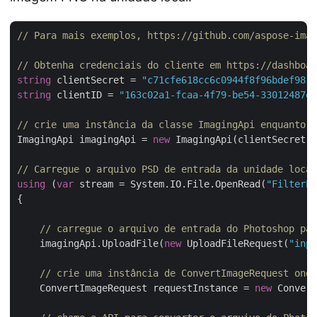
// Para mais exemplos, https://github.com/aspose-imag
// Obtenha credenciais do cliente em https://dashboar
string
 clientSecret = 
"c71cfe618cc6c0944f8f96bdef9813
string
 clientID = 
"163c02a1-fcaa-4f79-be54-33012487e7
// crie uma instância da classe ImagingApi enquanto p
ImagingApi imagingApi = 
new
 ImagingApi(clientSecret,
// Carregue o arquivo PSD de entrada da unidade loca
using
 (
var
 stream = System.IO.File.OpenRead(
"FilterEf
{

// carregue o arquivo de entrada do Photoshop par
    imagingApi.UploadFile(
new
 UploadFileRequest(
"inpu
// crie uma instância de ConvertImageRequest onde
    ConvertImageRequest requestInstance = 
new
 Convert