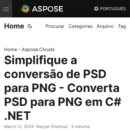
PORTUGUÊS
A
l
Home
t
Procurar
Categorias
Arquivo
Tag
e
r
Home
»
Aspose.Clouds
n
Simplifique a
a
r
conversão de PSD
n
a
para PNG - Converta
v
PSD para PNG em C#
e
g
.NET
a
ç
March 12, 2024
· Nayyer Shahbaz · 5 minutos