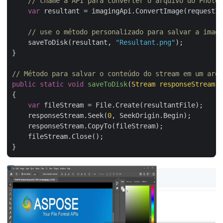
// chame a API para converter o arquivo do PhotoS
var
 resultant = imagingApi.ConvertImage(requestIn
// use o método personalizado para salvar a image
    saveToDisk(resultant, 
"Resultant.png"
);

}

// Método para salvar o conteúdo do stream em um arqu
public
static
void
saveToDisk
(
Stream responseStream,
{

var
 fileStream = File.Create(resultantFile);

    responseStream.Seek(
0
, SeekOrigin.Begin);

    responseStream.CopyTo(fileStream);

    fileStream.Close();
