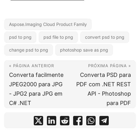
Aspose.Imaging Cloud Product Family
psd to png
psd file to png
convert psd to png
change psd to png
photoshop save as png
« PÁGINA ANTERIOR
PRÓXIMA PÁGINA »
Converta facilmente
Converta PSD para
JPEG2000 para JPG
PDF com .NET REST
- JPG2 para JPG em
API - Photoshop
C# .NET
para PDF