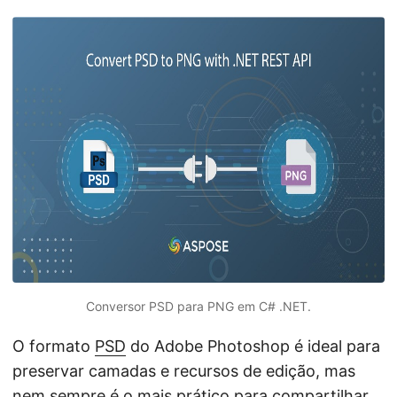
ã
o
Conversor PSD para PNG em C# .NET.
O formato
PSD
do Adobe Photoshop é ideal para
preservar camadas e recursos de edição, mas
nem sempre é o mais prático para compartilhar,