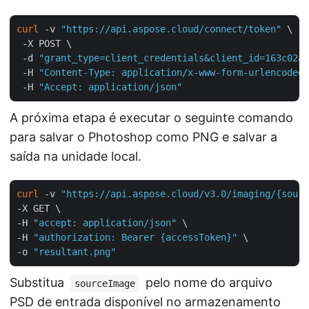
curl
 -v 
"https://api.aspose.cloud/connect/token"
 \

 -X POST \

 -d 
"grant_type=client_credentials&client_id=163c02a1
 -H 
"Content-Type: application/x-www-form-urlencoded"
 -H 
"Accept: application/json"
A próxima etapa é executar o seguinte comando
para salvar o Photoshop como PNG e salvar a
saída na unidade local.
curl
 -v 
"https://api.aspose.cloud/v3.0/imaging/{sourc
-X GET \

-H 
"accept: application/json"
 \

-H 
"authorization: Bearer {accessToken}"
 \

-o 
"resultant.png"
Substitua
pelo nome do arquivo
sourceImage
PSD de entrada disponível no armazenamento