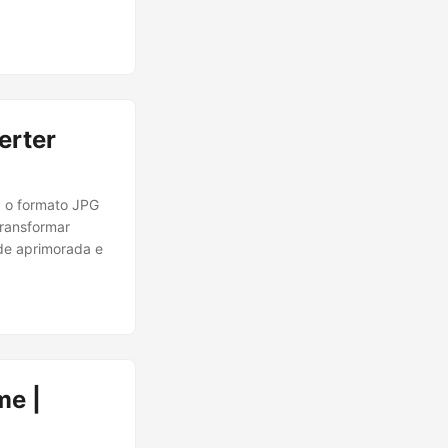
erter
a o formato JPG
transformar
de aprimorada e
me |