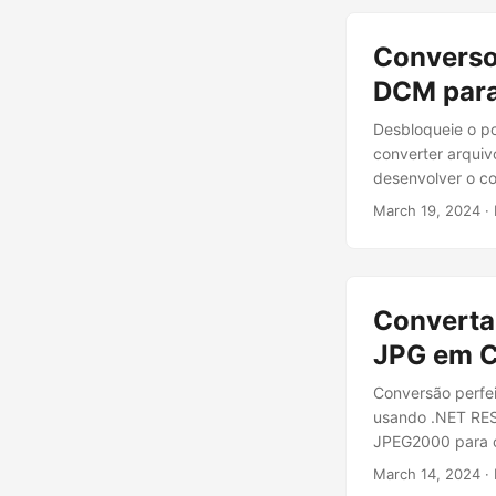
Converso
DCM par
Desbloqueie o p
converter arqui
desenvolver o c
March 19, 2024
· 
Converta
JPG em C
Conversão perfe
usando .NET REST
JPEG2000 para o
March 14, 2024
· 