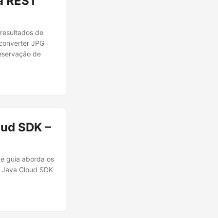
a REST
resultados de
 converter JPG
reservação de
oud SDK –
te guia aborda os
o Java Cloud SDK