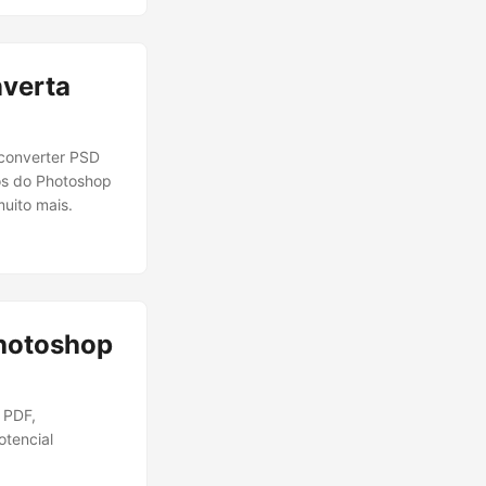
nverta
 converter PSD
os do Photoshop
uito mais.
hotoshop
 PDF,
otencial