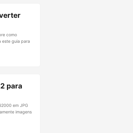
verter
obre como
 este guia para
2 para
EG2000 em JPG
itamente imagens