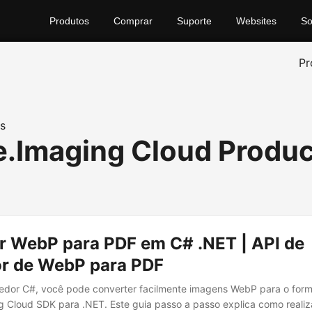
Produtos
Comprar
Suporte
Websites
So
Pr
s
.Imaging Cloud Produc
r WebP para PDF em C# .NET | API de
r de WebP para PDF
dor C#, você pode converter facilmente imagens WebP para o for
 Cloud SDK para .NET. Este guia passo a passo explica como realiz