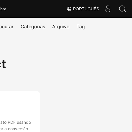
bre
PORTUGUÊS
ocurar
Categorias
Arquivo
Tag
t
mato PDF usando
ar a conversão