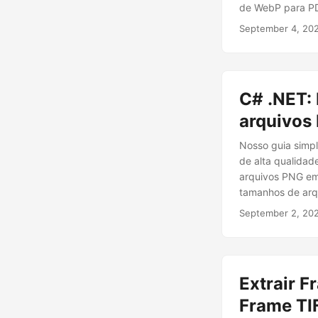
de WebP para PD
September 4, 20
C# .NET:
arquivos
Nosso guia simp
de alta qualidad
arquivos PNG em
tamanhos de arq
September 2, 20
Extrair F
Frame TI