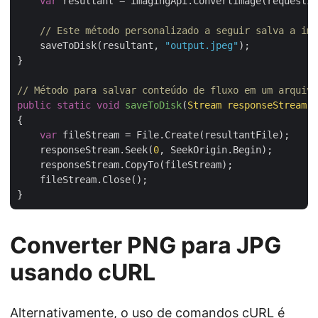
var
 resultant = imagingApi.ConvertImage(requestIn
// Este método personalizado a seguir salva a ima
    saveToDisk(resultant, 
"output.jpeg"
);

}

// Método para salvar conteúdo de fluxo em um arquivo
public
static
void
saveToDisk
(
Stream responseStream,
{

var
 fileStream = File.Create(resultantFile);

    responseStream.Seek(
0
, SeekOrigin.Begin);

    responseStream.CopyTo(fileStream);

    fileStream.Close();

Converter PNG para JPG
usando cURL
Alternativamente, o uso de comandos cURL é