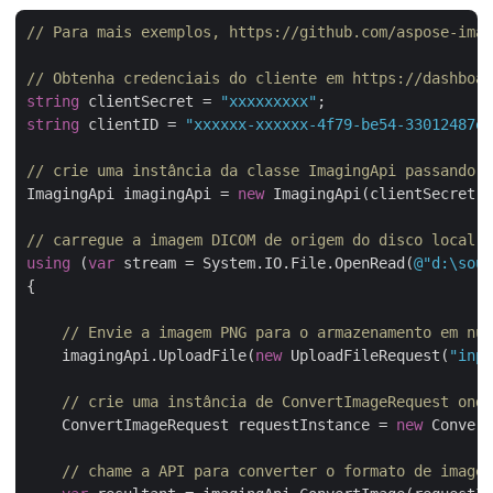
// Para mais exemplos, https://github.com/aspose-imag
// Obtenha credenciais do cliente em https://dashboar
string
 clientSecret = 
"xxxxxxxxx"
string
 clientID = 
"xxxxxx-xxxxxx-4f79-be54-33012487e7
// crie uma instância da classe ImagingApi passando a
ImagingApi imagingApi = 
new
 ImagingApi(clientSecret,
// carregue a imagem DICOM de origem do disco local
using
 (
var
 stream = System.IO.File.OpenRead(
@"d:\sour
{

// Envie a imagem PNG para o armazenamento em nuv
    imagingApi.UploadFile(
new
 UploadFileRequest(
"inpu
// crie uma instância de ConvertImageRequest onde
    ConvertImageRequest requestInstance = 
new
 Convert
// chame a API para converter o formato de imagem