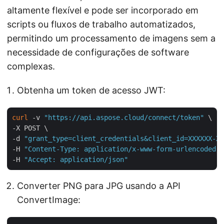
altamente flexível e pode ser incorporado em
scripts ou fluxos de trabalho automatizados,
permitindo um processamento de imagens sem a
necessidade de configurações de software
complexas.
Obtenha um token de acesso JWT:
curl
 -v 
"https://api.aspose.cloud/connect/token"
 \

-X POST \

-d 
"grant_type=client_credentials&client_id=XXXXXX-XX
-H 
"Content-Type: application/x-www-form-urlencoded"
 
-H 
"Accept: application/json"
Converter PNG para JPG usando a API
ConvertImage: