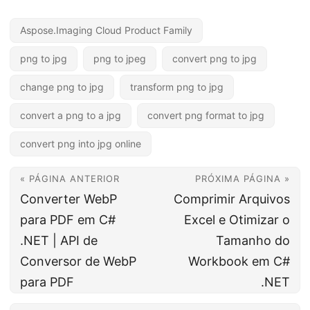
Aspose.Imaging Cloud Product Family
png to jpg
png to jpeg
convert png to jpg
change png to jpg
transform png to jpg
convert a png to a jpg
convert png format to jpg
convert png into jpg online
« PÁGINA ANTERIOR
PRÓXIMA PÁGINA »
Converter WebP
Comprimir Arquivos
para PDF em C#
Excel e Otimizar o
.NET | API de
Tamanho do
Conversor de WebP
Workbook em C#
para PDF
.NET