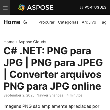
PORTUGUÊS
A
l
Home
t
Procurar
Categorias
Arquivo
Tag
e
r
Home
»
Aspose.Clouds
n
C# .NET: PNG para
a
r
JPG | PNG para JPEG
n
a
| Converter arquivos
v
PNG para JPG online
e
g
September 2, 2025
· Nayyer Shahbaz · 4 minutos
a
ç
Imagens
PNG
são amplamente apreciadas por