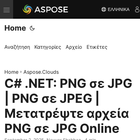
ΕΛΛΗΝΙΚΆ
Ε
ν
Home
α
λ
λ
Αναζήτηση
Κατηγορίες
Αρχείο
Ετικέτες
α
γ
Home
ή
»
Aspose.Clouds
C# .NET: PNG σε JPG
π
λ
| PNG σε JPEG |
ο
ή
Μετατρέψτε αρχεία
γ
PNG σε JPG Online
η
σ
September 2, 2025
· Nayyer Shahbaz · 4 min