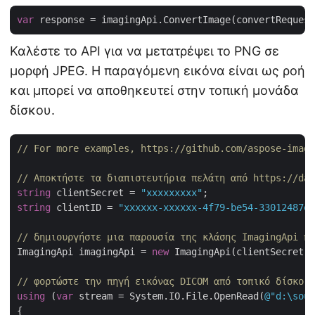
var
Καλέστε το API για να μετατρέψει το PNG σε
μορφή JPEG. Η παραγόμενη εικόνα είναι ως ροή
και μπορεί να αποθηκευτεί στην τοπική μονάδα
δίσκου.
// For more examples, https://github.com/aspose-imagi
// Αποκτήστε τα διαπιστευτήρια πελάτη από https://das
string
 clientSecret = 
"xxxxxxxxx"
string
 clientID = 
"xxxxxx-xxxxxx-4f79-be54-33012487e7
// δημιουργήστε μια παρουσία της κλάσης ImagingApi π
ImagingApi imagingApi = 
new
 ImagingApi(clientSecret,
// φορτώστε την πηγή εικόνας DICOM από τοπικό δίσκο
using
 (
var
 stream = System.IO.File.OpenRead(
@"d:\sour
{
