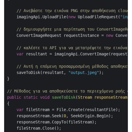
// Ανεβάστε την εικόνα PNG στην αποθήκευση cloud
    imagingApi.UploadFile(
new
 UploadFileRequest(
"inpu
// δημιουργήστε μια περίπτωση του ConvertImageReq
    ConvertImageRequest requestInstance = 
new
 Convert
// καλέστε το API για να μετατρέψετε την εικόνα μ
var
 resultant = imagingApi.ConvertImage(requestIn
// Αυτή η επόμενη προσαρμοσμένη μέθοδος αποθηκεύε
    saveToDisk(resultant, 
"output.jpeg"
);

}

// Μέθοδος για να αποθηκεύσετε το περιεχόμενο ροής σε
public
static
void
saveToDisk
(
Stream responseStream,
{

var
 fileStream = File.Create(resultantFile);

    responseStream.Seek(
0
, SeekOrigin.Begin);

    responseStream.CopyTo(fileStream);

    fileStream.Close();
