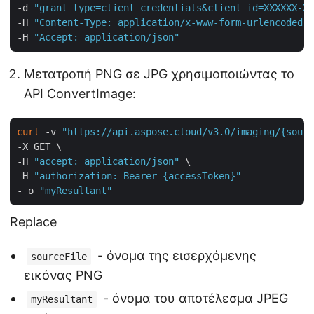
-d 
"grant_type=client_credentials&client_id=XXXXXX-XX
-H 
"Content-Type: application/x-www-form-urlencoded"
 
-H 
"Accept: application/json"
Μετατροπή PNG σε JPG χρησιμοποιώντας το
API ConvertImage:
curl
 -v 
"https://api.aspose.cloud/v3.0/imaging/{sourc
-X GET \

-H 
"accept: application/json"
 \

-H 
"authorization: Bearer {accessToken}"
- o 
"myResultant"
Replace
- όνομα της εισερχόμενης
sourceFile
εικόνας PNG
- όνομα του αποτέλεσμα JPEG
myResultant