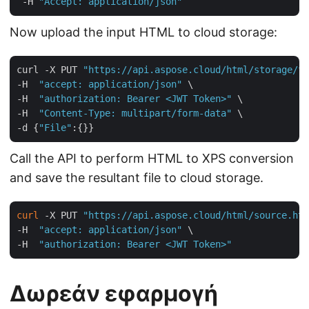
 -H 
"Accept: application/json"
Now upload the input HTML to cloud storage:
curl -X PUT 
"https://api.aspose.cloud/html/storage/fi
-H  
"accept: application/json"
 \

-H  
"authorization: Bearer <JWT Token>"
 \

-H  
"Content-Type: multipart/form-data"
 \

-d {
"File"
Call the API to perform HTML to XPS conversion
and save the resultant file to cloud storage.
curl
 -X PUT 
"https://api.aspose.cloud/html/source.htm
-H  
"accept: application/json"
 \

-H  
"authorization: Bearer <JWT Token>"
Δωρεάν εφαρμογή