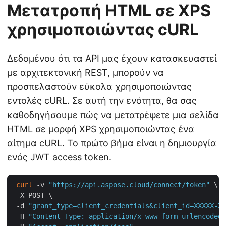
Μετατροπή HTML σε XPS
χρησιμοποιώντας cURL
Δεδομένου ότι τα API μας έχουν κατασκευαστεί
με αρχιτεκτονική REST, μπορούν να
προσπελαστούν εύκολα χρησιμοποιώντας
εντολές cURL. Σε αυτή την ενότητα, θα σας
καθοδηγήσουμε πώς να μετατρέψετε μια σελίδα
HTML σε μορφή XPS χρησιμοποιώντας ένα
αίτημα cURL. Το πρώτο βήμα είναι η δημιουργία
ενός JWT access token.
curl
 -v 
"https://api.aspose.cloud/connect/token"
 \

 -X POST \

 -d 
"grant_type=client_credentials&client_id=XXXXX-XX
 -H 
"Content-Type: application/x-www-form-urlencoded"