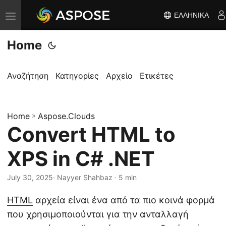
ΕΛΛΗΝΙΚΆ
Ε
ν
Home
α
λ
λ
Αναζήτηση
Κατηγορίες
Αρχείο
Ετικέτες
α
γ
Home
ή
»
Aspose.Clouds
Convert HTML to
π
λ
XPS in C# .NET
ο
ή
July 30, 2025
· Nayyer Shahbaz · 5 min
γ
HTML
αρχεία είναι ένα από τα πιο κοινά φορμά
η
που χρησιμοποιούνται για την ανταλλαγή
σ