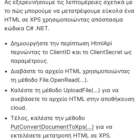
Ας εξερευνήσουμε τις λεπτομέρειες σχετικά με
το πώς μπορούμε να μετατρέψουμε εύκολα ένα
HTML σε XPS χρησιμοποιώντας απόσπασμα
κώδικα C# .NET.
Δημιουργήστε την περίπτωση HtmlApi
περνώντας το ClientID και το ClientSecret ως
παραμέτρους.
Διαβάστε το αρχείο HTML χρησιμοποιώντας
τη μέθοδο File.OpenRead(…).
Καλέστε τη μέθοδο UploadFile(…) για να
ανεβάσετε το αρχείο HTML στην αποθήκευση
cloud.
Τέλος, καλέστε την μέθοδο
PutConvertDocumentToXps(…)
για να
εκτελέσετε μετατροπή HTML σε XPS.