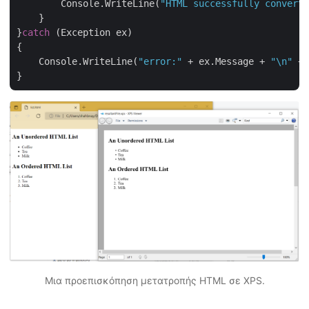
        Console.WriteLine(
"HTML successfully converte
    }

}
catch
 (Exception ex)

{

    Console.WriteLine(
"error:"
 + ex.Message + 
"\n"
 + 
Μια προεπισκόπηση μετατροπής HTML σε XPS.