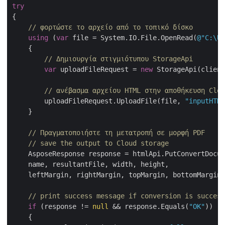
try
{

// φορτώστε το αρχείο από το τοπικό δίσκο
using
 (
var
 file = System.IO.File.OpenRead(
@"C:\Us
    {

// Δημιουργία στιγμιότυπου StorageApi
var
 uploadFileRequest = 
new
 StorageApi(client
// ανέβασμα αρχείου HTML στην αποθήκευση Clou
        uploadFileRequest.UploadFile(file, 
"inputHTML
    }

// Πραγματοποιήστε τη μετατροπή σε μορφή PDF
// save the output to Cloud storage
    AsposeResponse response = htmlApi.PutConvertDocum
    name, resultantFile, width, height,

    leftMargin, rightMargin, topMargin, bottomMargin)
// print success message if conversion is success
if
 (response != 
null
 && response.Equals(
"OK"
))

    {
