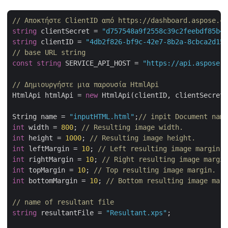
// Αποκτήστε ClientID από https://dashboard.aspose.cl
string
 clientSecret = 
"d757548a9f2558c39c2feebdf85b4c
string
 clientID = 
"4db2f826-bf9c-42e7-8b2a-8cbca2d155
// base URL string
const
string
 SERVICE_API_HOST = 
"https://api.aspose.c
// Δημιουργήστε μια παρουσία HtmlApi
HtmlApi htmlApi = 
new
 HtmlApi(clientID, clientSecret,
String name = 
"inputHTML.html"
;
// inpit Document name
int
 width = 
800
; 
// Resulting image width.
int
 height = 
1000
; 
// Resulting image height.
int
 leftMargin = 
10
; 
// Left resulting image margin.
int
 rightMargin = 
10
; 
// Right resulting image margin
int
 topMargin = 
10
; 
// Top resulting image margin.
int
 bottomMargin = 
10
; 
// Bottom resulting image marg
// name of resultant file
string
 resultantFile = 
"Resultant.xps"
;
