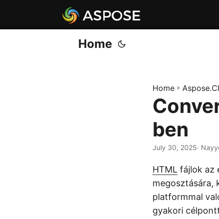
Home
Home
»
Aspose.C
Conver
ben
July 30, 2025
· Nayy
HTML
fájlok az
megosztására, 
platformmal val
gyakori célpont