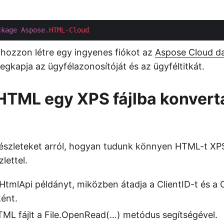
ckage
Aspose
.HTML-Cloud
n hozzon létre egy ingyenes fiókot az
Aspose Cloud d
egkapja az ügyfélazonosítóját és az ügyféltitkát.
TML egy XPS fájlba konvert
szleteket arról, hogyan tudunk könnyen HTML-t XPS
lettel.
HtmlApi példányt, miközben átadja a ClientID-t és a C
ént.
TML fájlt a File.OpenRead(…) metódus segítségével.