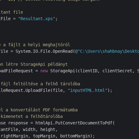
ltant file
tFile = 
"Resultant.xps"
;

e a fájlt a helyi meghajtóról
file = System.IO.File.OpenRead(
@"C:\Users\shahbnay\Deskt
on létre StorageApi példányt
oadFileRequest = 
new
 StorageApi(clientID, clientSecret, S
 fájl feltöltése a felhő tárolóba
ileRequest.UploadFile(file, 
"inputHTML.html"
);

el a konvertálást PDF formátumba
 kimenetet a felhőtárolóba
se response = htmlApi.PutConvertDocumentToPdf(

antFile, width, height,

rightMargin, topMargin, bottomMargin);
