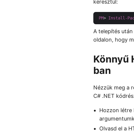
keresztül:
PM
> 
Install-Pa
A telepítés utá
oldalon, hogy m
Könnyű H
ban
Nézzük meg a ré
C# .NET kódrész
Hozzon létre 
argumentumk
Olvasd el a H