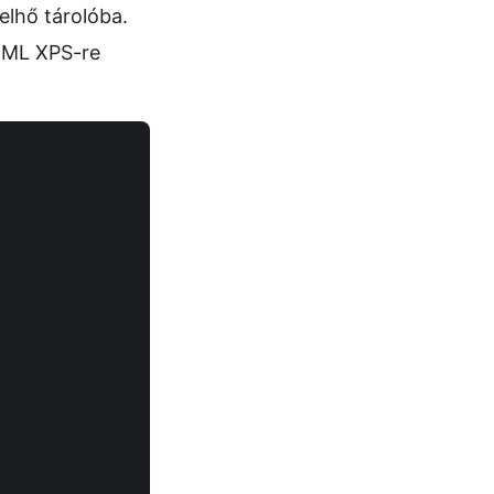
elhő tárolóba.
TML XPS-re