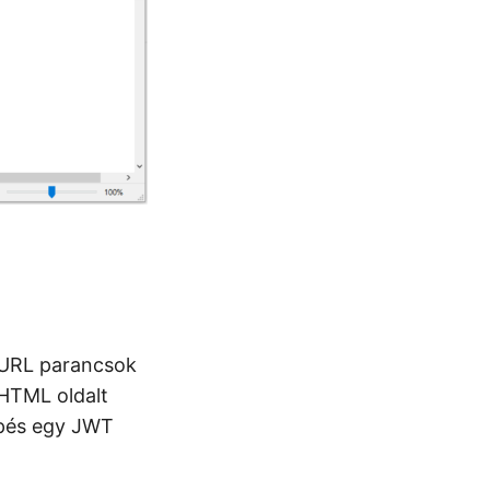
 cURL parancsok
 HTML oldalt
épés egy JWT