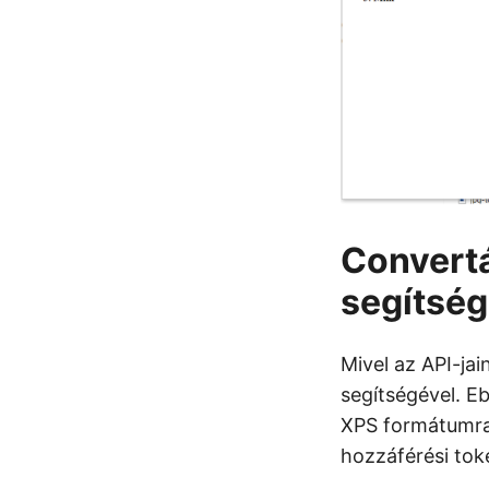
Convert
segítség
Mivel az API-ja
segítségével. E
XPS formátumra 
hozzáférési tok