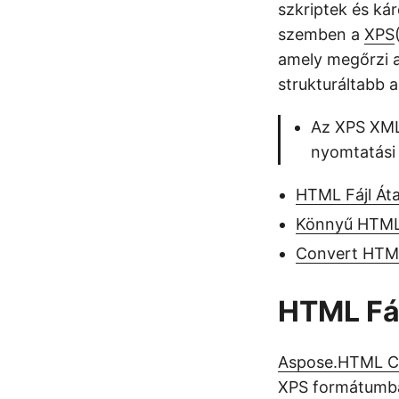
szkriptek és ká
szemben a
XPS
amely megőrzi 
strukturáltabb al
Az XPS XML
nyomtatási
HTML Fájl Áta
Könnyű HTML
Convert HTML
HTML Fáj
Aspose.HTML C
XPS formátumba 