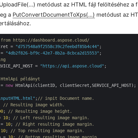
UploadFile(…) metódust az HTML fájl felöltéséhez a f
meg a
PutConvertDocumentToXps(…)
metódust az H
ertálásához.
 from https://dashboard.aspose.cloud/
cret = 
"d757548a9f2558c39c2feebdf85b4c44"
 = 
"4db2f826-bf9c-42e7-8b2a-8cbca2d15553"
ing
RVICE_API_HOST = 
"https://api.aspose.cloud"
;

 HtmlApi példányt
 = 
new
 HtmlApi(clientID, clientSecret,SERVICE_API_HOST);

inputHTML.html"
;
// inpit Document name.
; 
// Resulting image width.
00
; 
// Resulting image height.
= 
10
; 
// Left resulting image margin.
 = 
10
; 
// Right resulting image margin.
 
10
; 
// Top resulting image margin.
n = 
10
; 
// Bottom resulting image margin.