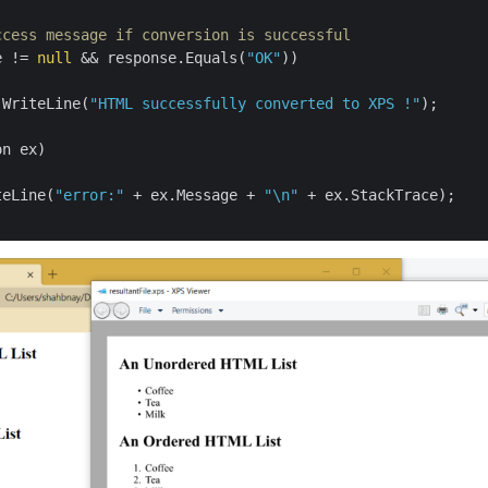
ccess message if conversion is successful
e != 
null
 && response.Equals(
"OK"
))

.WriteLine(
"HTML successfully converted to XPS !"
);

n ex)

teLine(
"error:"
 + ex.Message + 
"\n"
 + ex.StackTrace);
