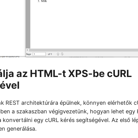
álja az HTML-t XPS-be cURL
ével
ink REST architektúrára épülnek, könnyen elérhetők
bben a szakaszban végigvezetünk, hogyan lehet egy
konvertálni egy cURL kérés segítségével. Az első l
en generálása.