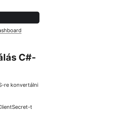
ashboard
álás C#-
-re konvertálni
lientSecret-t