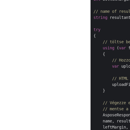
// name of resu
string
 resultan
try
{

// töltse b
using
 (
var
 
    {

// Hozz
var
 upl
// HTML
        uploadF
    }

// Végezze 
// mentse a
    AsposeRespon
    name, result
    leftMargin, 