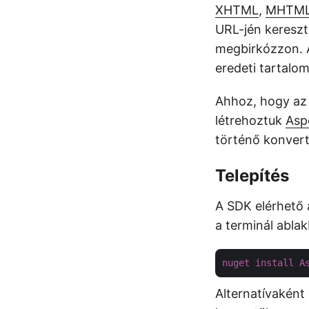
XHTML
,
MHTM
URL-jén keresztü
megbirkózzon. 
eredeti tartalom
Ahhoz, hogy az 
létrehoztuk
Asp
történő konvert
Telepítés
A SDK elérhető
a terminál abla
nuget
install
A
Alternatívaként