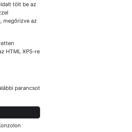
dalt tölt be az
zzel
, megőrizve az
zetten
i az HTML XPS-re
 alábbi parancsot
Konzolon