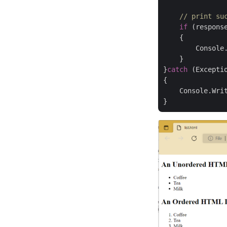
// print su
if
 (respons
    {

        Console
    }

}
catch
 (Exceptio
{

    Console.Wri