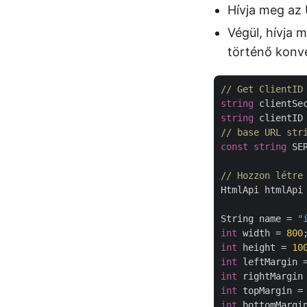
Hívja meg az 
Végül, hívja 
történő konv
// Get ClientID
string
 clientSe
string
 clientID
// base URL str
const
string
 SE
// Hozzon létre
HtmlApi htmlApi
String name = 
"
int
 width = 
800
int
 height = 
10
int
 leftMargin 
int
 rightMargin
int
 topMargin =
int
 bottomMargi