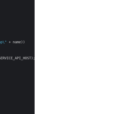
op\"
 + name))

ERVICE_API_HOST);
