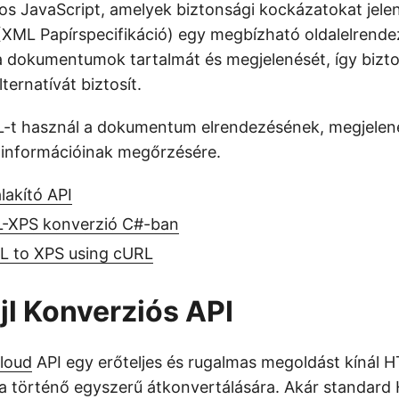
ros JavaScript, amelyek biztonsági kockázatokat jele
(XML Papírspecifikáció) egy megbízható oldalelrende
a dokumentumok tartalmát és megjelenését, így bizt
ternatívát biztosít.
-t használ a dokumentum elrendezésének, megjelen
 információinak megőrzésére.
lakító API
-XPS konverzió C#-ban
 to XPS using cURL
l Konverziós API
loud
API egy erőteljes és rugalmas megoldást kínál 
történő egyszerű átkonvertálására. Akár standard 