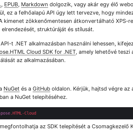
L
,
EPUB
,
Markdown
dolgozik, vagy akár egy élő webol
l, ez a felhőalapú API úgy lett tervezve, hogy minde
A kimenet zökkenőmentesen átkonvertálható XPS-re
 elrendezését, struktúráját és stílusát.
API-t .NET alkalmazásban használni lehessen, kifeje
ose.HTML Cloud SDK for .NET
, amely lehetővé tesz
álását az alkalmazásában.
 a
NuGet
és a
GitHub
oldalon. Kérjük, hajtsd végre az
kban a NuGet telepítéséhez.
spose
.HTML-Cloud
 megfontolhatja az SDK telepítését a Csomagkezelő 