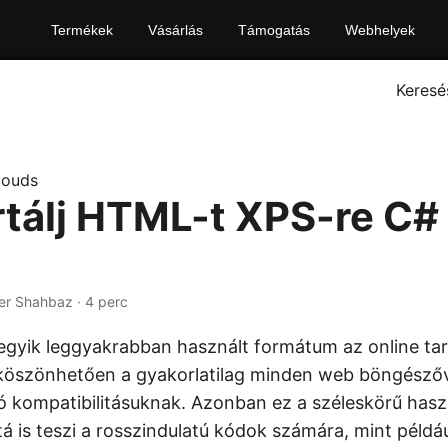
Termékek
Vásárlás
Támogatás
Webhelyek
Keresé
louds
tálj HTML-t XPS-re C#
er Shahbaz · 4 perc
 egyik leggyakrabban használt formátum az online ta
köszönhetően a gyakorlatilag minden web böngészőv
ó kompatibilitásuknak. Azonban ez a széleskörű hasz
tá is teszi a rosszindulatú kódok számára, mint példá