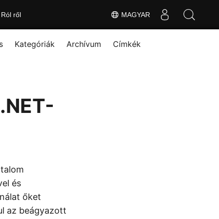
Ról ről
MAGYAR
s
Kategóriák
Archívum
Címkék
 .NET-
rtalom
el és
nálat őket
ul az beágyazott