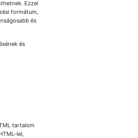
nthetnek. Ezzel
zési formátum,
onságosabb és
ésének és
HTML tartalom
HTML-lel,