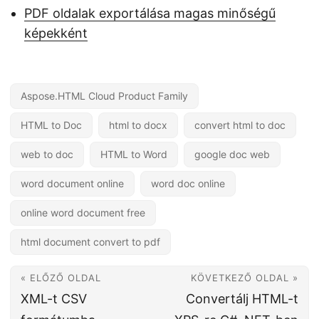
PDF oldalak exportálása magas minőségű
képekként
Aspose.HTML Cloud Product Family
HTML to Doc
html to docx
convert html to doc
web to doc
HTML to Word
google doc web
word document online
word doc online
online word document free
html document convert to pdf
« ELŐZŐ OLDAL
KÖVETKEZŐ OLDAL »
XML-t CSV
Convertálj HTML-t