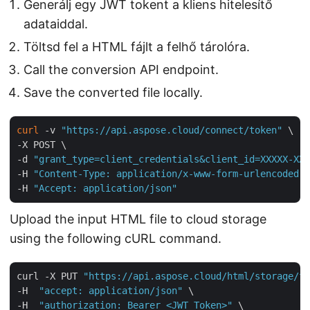
Generálj egy JWT tokent a kliens hitelesítő
adataiddal.
Töltsd fel a HTML fájlt a felhő tárolóra.
Call the conversion API endpoint.
Save the converted file locally.
curl
 -v 
"https://api.aspose.cloud/connect/token"
 \

-X POST \

-d 
"grant_type=client_credentials&client_id=XXXXX-XXX
-H 
"Content-Type: application/x-www-form-urlencoded"
 
-H 
"Accept: application/json"
Upload the input HTML file to cloud storage
using the following cURL command.
curl -X PUT 
"https://api.aspose.cloud/html/storage/fi
-H  
"accept: application/json"
 \

-H  
"authorization: Bearer <JWT Token>"
 \
