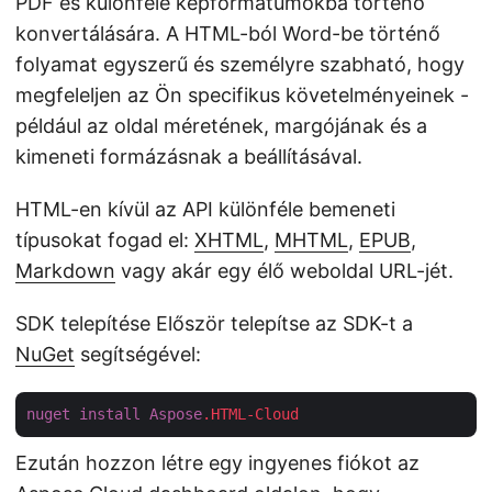
PDF és különféle képformátumokba történő
konvertálására. A HTML-ból Word-be történő
folyamat egyszerű és személyre szabható, hogy
megfeleljen az Ön specifikus követelményeinek -
például az oldal méretének, margójának és a
kimeneti formázásnak a beállításával.
HTML-en kívül az API különféle bemeneti
típusokat fogad el:
XHTML
,
MHTML
,
EPUB
,
Markdown
vagy akár egy élő weboldal URL-jét.
SDK telepítése Először telepítse az SDK-t a
NuGet
segítségével:
nuget
install
Aspose
.HTML-Cloud
Ezután hozzon létre egy ingyenes fiókot az