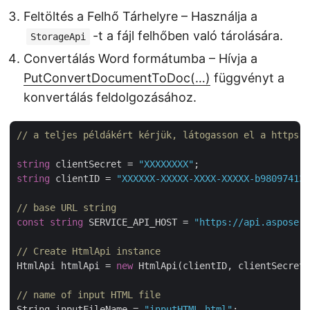
Feltöltés a Felhő Tárhelyre – Használja a
-t a fájl felhőben való tárolására.
StorageApi
Convertálás Word formátumba – Hívja a
PutConvertDocumentToDoc(…)
függvényt a
konvertálás feldolgozásához.
// a teljes példákért kérjük, látogasson el a https:/
string
 clientSecret = 
"XXXXXXXX"
string
 clientID = 
"XXXXXX-XXXXX-XXXX-XXXXX-b980974137
// base URL string
const
string
 SERVICE_API_HOST = 
"https://api.aspose.c
// Create HtmlApi instance
HtmlApi htmlApi = 
new
 HtmlApi(clientID, clientSecret,
// name of input HTML file
String inputFileName = 
"inputHTML.html"
;
