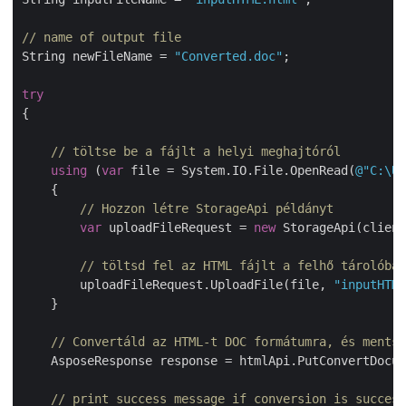
// name of output file
String newFileName = 
"Converted.doc"
;

try
{

// töltse be a fájlt a helyi meghajtóról
using
 (
var
 file = System.IO.File.OpenRead(
@"C:\Us
    {

// Hozzon létre StorageApi példányt
var
 uploadFileRequest = 
new
 StorageApi(client
// töltsd fel az HTML fájlt a felhő tárolóba
        uploadFileRequest.UploadFile(file, 
"inputHTML
    }

// Convertáld az HTML-t DOC formátumra, és mentsd
    AsposeResponse response = htmlApi.PutConvertDocum
// print success message if conversion is success