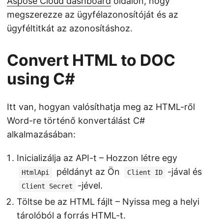
Aspose Cloud dashboard
oldalon, hogy
megszerezze az ügyfélazonosítóját és az
ügyféltitkát az azonosításhoz.
Convert HTML to DOC
using C#
Itt van, hogyan valósíthatja meg az HTML-ről
Word-re történő konvertálást C#
alkalmazásában:
Inicializálja az API-t – Hozzon létre egy
példányt az Ön
-jával és
HtmlApi
Client ID
-jével.
Client Secret
Töltse be az HTML fájlt – Nyissa meg a helyi
tárolóból a forrás HTML-t.