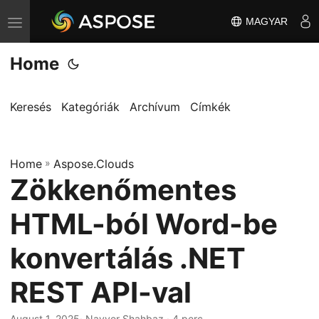
MAGYAR
T
o
Home
g
g
l
Keresés
Kategóriák
Archívum
Címkék
e
n
Home
a
»
Aspose.Clouds
Zökkenőmentes
v
i
HTML-ból Word-be
g
a
konvertálás .NET
t
REST API-val
i
o
August 1, 2025
· Nayyer Shahbaz · 4 perc