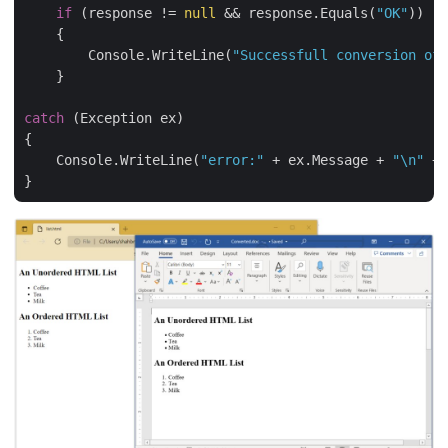
if
 (response != 
null
 && response.Equals(
"OK"
))

    {

        Console.WriteLine(
"Successfull conversion of 
    }

catch
 (Exception ex)

{

    Console.WriteLine(
"error:"
 + ex.Message + 
"\n"
 + 