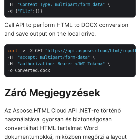
-H  
"Content-Type: multipart/form-data"
 \

-d {
"File"
Call API to perform HTML to DOCX conversion
and save output on the local drive.
curl
 -v -X GET 
"https://api.aspose.cloud/html/inputHT
-H  
"accept: multipart/form-data"
 \

-H  
"authorization: Bearer <JWT Token>"
 \

Záró Megjegyzések
Az Aspose.HTML Cloud API .NET-re történő
használatával gyorsan és biztonságosan
konvertálhat HTML tartalmat Word
dokumentumokká, miközben megőrzi a layout