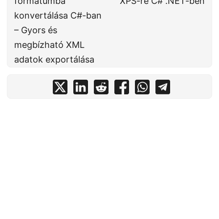
formátumba
XPS-re C# .NET-ben
konvertálása C#-ban
– Gyors és
megbízható XML
adatok exportálása