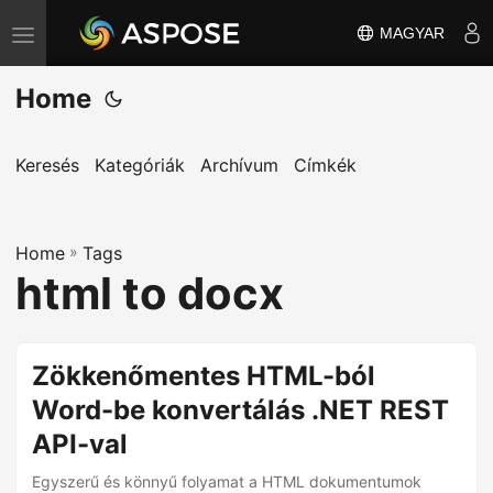
MAGYAR
T
o
Home
g
g
l
Keresés
Kategóriák
Archívum
Címkék
e
n
Home
a
»
Tags
html to docx
v
i
g
Zökkenőmentes HTML-ból
a
Word-be konvertálás .NET REST
t
i
API-val
o
Egyszerű és könnyű folyamat a HTML dokumentumok