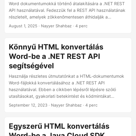
n
Word dokumentumokká történő átalakítására a .NET REST
API használatával. Fedezzük fel a REST API használatának
részleteit, amelyek zökkenőmentesen áthidalják a
webalapú tartalom és a professzionális
August 1, 2025
· Nayyer Shahbaz · 4 perc
dokumentumkészítés világa közötti szakadékot.
Könnyű HTML konvertálás
Word-be a .NET REST API
segítségével
Használja részletes útmutatónkat a HTML-dokumentumok
Word-fájlokká konvertálásához a .NET REST API
használatával. Ebben a cikkben lépésről lépésre szóló
utasításokat, gyakorlati betekintést és kódmintákat
kínálunk Önnek, amelyek segítségével könnyedén elérheti
September 12, 2023
· Nayyer Shahbaz · 4 perc
a HTML-ből DOCX-be való átalakítást.
Egyszerű HTML konvertálás
Word-be a Java Cloud SDK