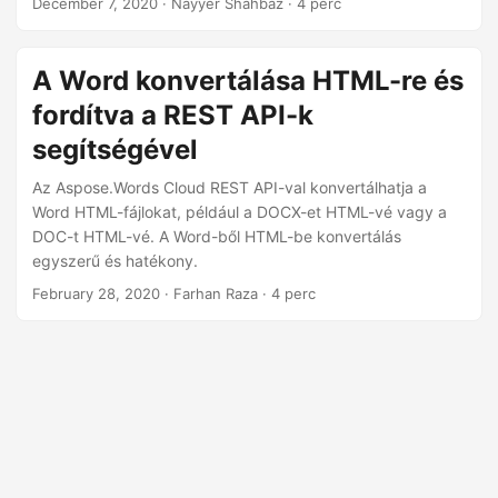
December 7, 2020
· Nayyer Shahbaz · 4 perc
„HTML-ből Word-be” történő konverziók pontos
végrehajtásához.
A Word konvertálása HTML-re és
fordítva a REST API-k
segítségével
Az Aspose.Words Cloud REST API-val konvertálhatja a
Word HTML-fájlokat, például a DOCX-et HTML-vé vagy a
DOC-t HTML-vé. A Word-ből HTML-be konvertálás
egyszerű és hatékony.
February 28, 2020
· Farhan Raza · 4 perc