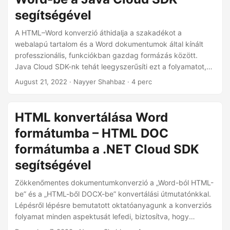
segítségével
A HTML–Word konverzió áthidalja a szakadékot a
webalapú tartalom és a Word dokumentumok által kínált
professzionális, funkciókban gazdag formázás között.
Java Cloud SDK-nk tehát leegyszerűsíti ezt a folyamatot,
lehetővé téve a fejlesztők számára, hogy könnyedén
August 21, 2022
· Nayyer Shahbaz · 4 perc
lefordítsák a HTML-tartalmat olyan formátumba, amely
elősegíti a részletes dokumentációt, jelentéseket és egyéb
üzleti kommunikációt.
HTML konvertálása Word
formátumba – HTML DOC
formátumba a .NET Cloud SDK
segítségével
Zökkenőmentes dokumentumkonverzió a „Word-ból HTML-
be” és a „HTML-ből DOCX-be” konvertálási útmutatónkkal.
Lépésről lépésre bemutatott oktatóanyagunk a konverziós
folyamat minden aspektusát lefedi, biztosítva, hogy
rendelkezzen eszközökkel a „HTML-ből DOC-ba” és a