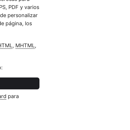
PS, PDF y varios
de personalizar
e página, los
HTML
,
MHTML
,
:
ard
para