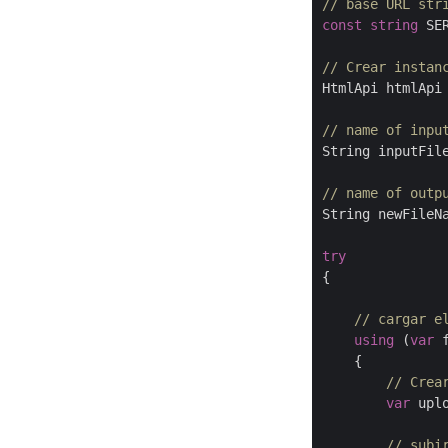
// base URL str
const
string
 SE
// Crear instan
HtmlApi htmlApi
// name of inpu
String inputFil
// name of outp
String newFileN
try
{

// cargar e
using
 (
var
 
    {

// Crea
var
 upl
// subi