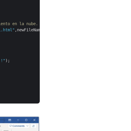
iento en la nube.
L.html"
,newFileName);

 !"
);
