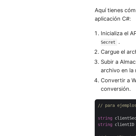
Aquí tienes có
aplicación C#:
Inicializa el 
.
Secret
Cargue el ar
Subir a Almac
archivo en la
Convertir a 
conversión.
// para ejemplo
string
 clientSe
string
 clientID