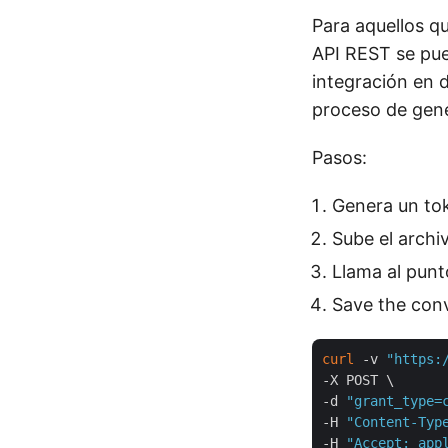
Para aquellos q
API REST se pue
integración en d
proceso de gene
Pasos:
Genera un tok
Sube el arch
Llama al punt
Save the conve
curl
 -v 
"https:
-X POST \

-d 
"grant_type=
-H 
"Content-Typ
-H 
"Accept: app