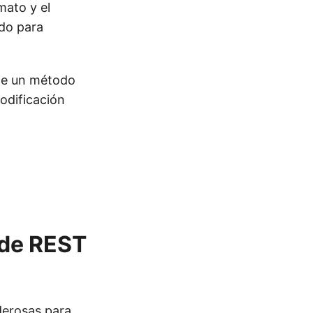
mato y el
ado para
ece un método
odificación
 de REST
erosas para