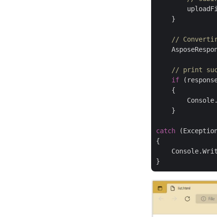
        uploadF
    }

// Converti
    AsposeRespo
// print su
if
 (respons
    {

        Console
    }

catch
 (Exception
{

    Console.Wri