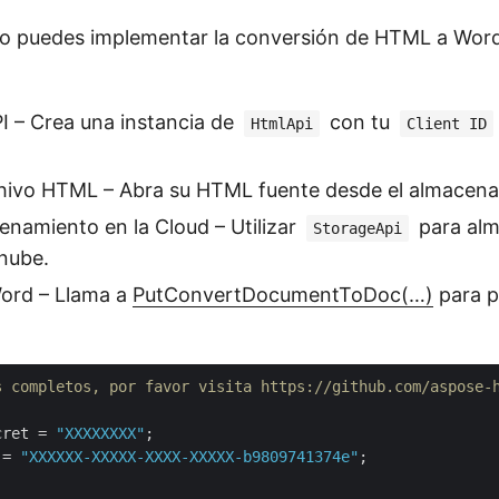
mo puedes implementar la conversión de HTML a Word
API – Crea una instancia de
con tu
HtmlApi
Client ID
chivo HTML – Abra su HTML fuente desde el almacena
enamiento en la Cloud – Utilizar
para alm
StorageApi
 nube.
Word – Llama a
PutConvertDocumentToDoc(…)
para p
s completos, por favor visita https://github.com/aspose-
cret = 
"XXXXXXXX"
 = 
"XXXXXX-XXXXX-XXXX-XXXXX-b9809741374e"
;
