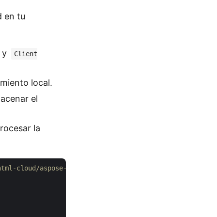
 en tu
y
Client
miento local.
acenar el
rocesar la
html-cloud/aspose-html-cloud-dotnet