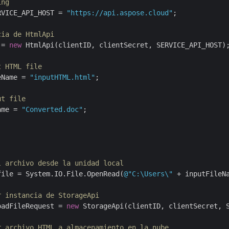
ing
RVICE_API_HOST = 
"https://api.aspose.cloud"
;

cia de HtmlApi
 = 
new
 HtmlApi(clientID, clientSecret, SERVICE_API_HOST);
t HTML file
eName = 
"inputHTML.html"
;

ut file
ame = 
"Converted.doc"
;

l archivo desde la unidad local
file = System.IO.File.OpenRead(
@"C:\Users\"
 + inputFileNa
r instancia de StorageApi
oadFileRequest = 
new
 StorageApi(clientID, clientSecret, S
r archivo HTML a almacenamiento en la nube