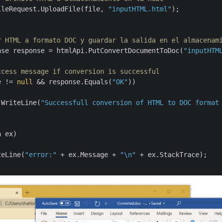
ileRequest.UploadFile(file, 
"inputHTML.html"
);

r HTML a formato DOC y guardar la salida en el almacenam
nse response = htmlApi.PutConvertDocumentToDoc(
"inputHTM
ccess message if conversion is successful
e != 
null
 && response.Equals(
"OK"
))

.WriteLine(
"Successfull conversion of HTML to DOC format
 ex)

teLine(
"error:"
 + ex.Message + 
"\n"
 + ex.StackTrace);
