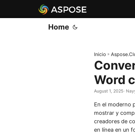
Home
Inicio
»
Aspose.Cl
Conver
Word c
August 1, 2025
· Nay
En el moderno pa
mostrar y compar
creadores de co
en línea en un 