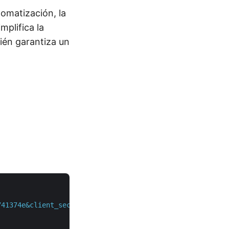
omatización, la
plifica la
bién garantiza un
741374e&client_secret=XXXXXXXXXXXXXX"
 \
