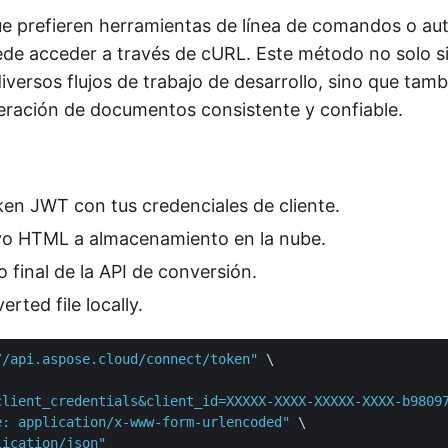
ue prefieren herramientas de línea de comandos o aut
de acceder a través de cURL. Este método no solo sim
iversos flujos de trabajo de desarrollo, sino que tam
ración de documentos consistente y confiable.
en JWT con tus credenciales de cliente.
ivo HTML a almacenamiento en la nube.
o final de la API de conversión.
rted file locally.
//api.aspose.cloud/connect/token"
 \

client_credentials&client_id=XXXXX-XXXX-XXXXX-XXXX-b9809
e: application/x-www-form-urlencoded"
 \

lication/json"