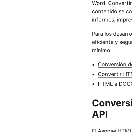
Word. Converti
contenido se co
informes, impre
Para los desarr
eficiente y segu
mínimo.
Conversión d
Convertir H
HTML a DOCX
Conversi
API
El
Aspose.HTML