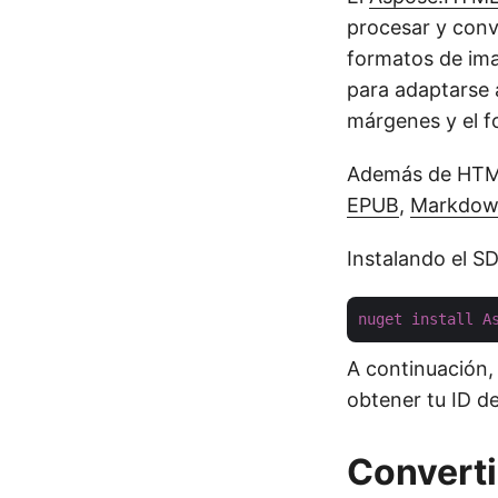
procesar y conv
formatos de ima
para adaptarse a
márgenes y el f
Además de HTML,
EPUB
,
Markdo
Instalando el S
nuget
install
A
A continuación,
obtener tu ID de
Convert