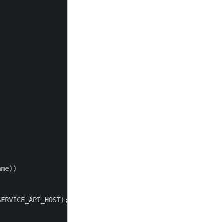
       

me))

ERVICE_API_HOST);
