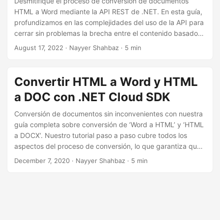
Desmitifique el proceso de conversión de documentos
HTML a Word mediante la API REST de .NET. En esta guía,
profundizamos en las complejidades del uso de la API para
cerrar sin problemas la brecha entre el contenido basado
en la web y el mundo de la creación de documentos
August 17, 2022
· Nayyer Shahbaz · 5 min
profesionales.
Convertir HTML a Word y HTML
a DOC con .NET Cloud SDK
Conversión de documentos sin inconvenientes con nuestra
guía completa sobre conversión de ‘Word a HTML’ y ‘HTML
a DOCX’. Nuestro tutorial paso a paso cubre todos los
aspectos del proceso de conversión, lo que garantiza que
cuente con las herramientas necesarias para realizar
December 7, 2020
· Nayyer Shahbaz · 5 min
conversiones de ‘HTML a DOC’ y ‘HTML a Word’ con
precisión.