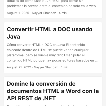
detalles de cómo usar la API REST para cerrar sin
i
problemas la brecha entre el contenido basado en la web y
ó
el mundo de la creación de documentos profesionales.
August 1, 2025
· Nayyer Shahbaz · 4 min
n
Convertir HTML a DOC usando
Java
Cómo convertir HTML a DOC en Java El contenido
colocado dentro de HTML se puede ver en cualquier
plataforma, pero se vuelve muy difícil manipular el
contenido HTML porque hay pocos editores basados en UI
para archivos HTML. Entonces, uno de los enfoques
August 21, 2022
· Nayyer Shahbaz · 4 min
convenientes es convertir HTML a formato DOC y usar el
editor de documentos de Word para actualizar el
contenido. En este artículo, vamos a discutir los detalles
Domine la conversión de
sobre cómo desarrollar un convertidor de HTML a DOC
documentos HTML a Word con la
usando Java.
API REST de .NET