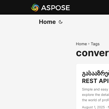
Home
Home
»
Tags
conver
გასააზრე
REST API
Simple and easy 
explore the deta
the world of pro
August 1, 2025
· 